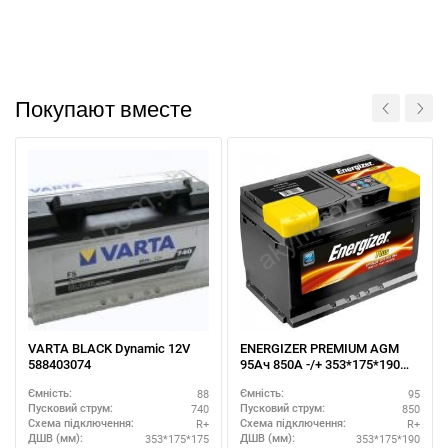
За відсутності звязку - дзвоніть, пишіть у Viber / Telegram
(093) 600-51-11
Покупают вместе
Написати в Viber
Написати в Telegram
VARTA BLACK Dynamic 12V
ENERGIZER PREMIUM AGM
588403074
95Ач 850A -/+ 353*175*190
EA95L5
88
95
Ємність:
Ємність:
740
850
Пусковий струм:
Пусковий струм:
R+
R+
Схема підключення:
Схема підключення:
353*175*175
353*175*190
ДШВ (мм):
ДШВ (мм):