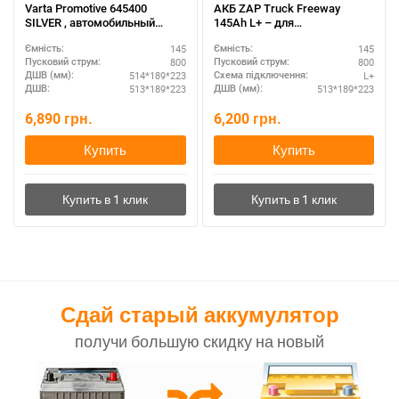
Varta Promotive 645400
АКБ ZAP Truck Freeway
SILVER , автомобильный
145Ah L+ – для
аккумулятор 12 вольт Варта
коммерческого транспорта
145
145
Ємність:
Ємність:
Промотив , емкость - 145
800
800
Пусковий струм:
Пусковий струм:
Ампер/часов, размер: 514 Х
514*189*223
L+
ДШВ (мм):
Схема підключення:
189 Х 223 , пуск. Ток: 800
513*189*223
513*189*223
ДШВ:
ДШВ (мм):
Ампер.
6,890
грн.
6,200
грн.
Купить
Купить
Сдай старый аккумулятор
получи большую скидку на новый