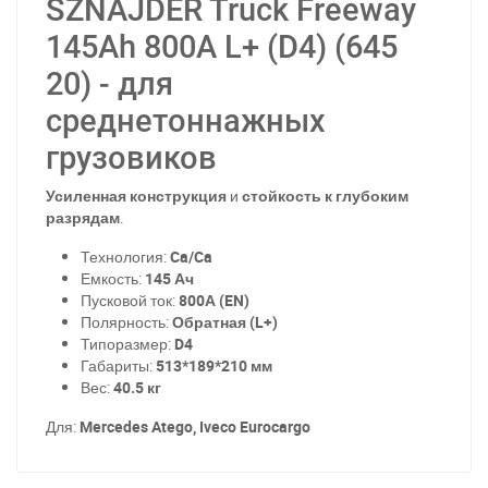
SZNAJDER Truck Freeway
145Ah 800A L+ (D4) (645
20) - для
среднетоннажных
грузовиков
Усиленная конструкция
и
стойкость к глубоким
разрядам
.
Технология:
Ca/Ca
Емкость:
145 Ач
Пусковой ток:
800А (EN)
Полярность:
Обратная (L+)
Типоразмер:
D4
Габариты:
513*189*210 мм
Вес:
40.5 кг
Для:
Mercedes Atego, Iveco Eurocargo