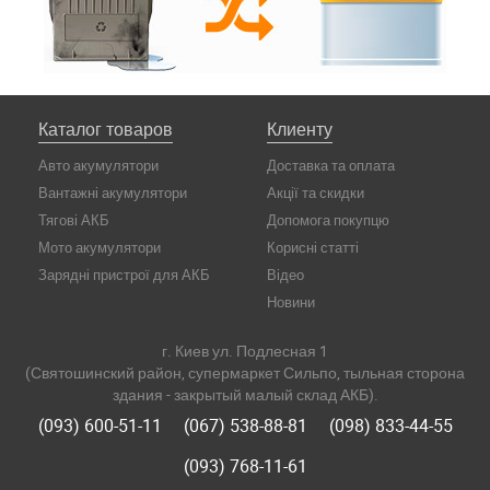
Каталог товаров
Клиенту
Авто акумулятори
Доставка та оплата
Вантажні акумулятори
Акції та скидки
Тягові АКБ
Допомога покупцю
Мото акумулятори
Корисні статті
Зарядні пристрої для АКБ
Відео
Новини
г. Киев ул. Подлесная 1
(Святошинский район, супермаркет Сильпо, тыльная сторона
здания - закрытый малый склад АКБ).
(093) 600-51-11
(067) 538-88-81
(098) 833-44-55
(093) 768-11-61