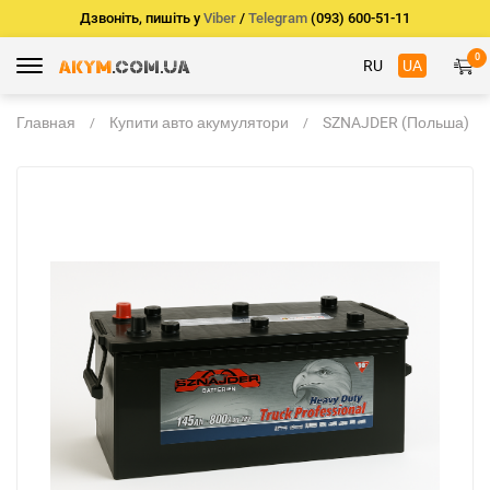
Дзвоніть, пишіть у
Viber
/
Telegram
(093) 600-51-11
0
RU
UA
Главная
Купити авто акумулятори
SZNAJDER (Польша)