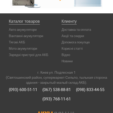
Каталог товаров
Клиенту
Авто акумулятори
Доставка та оплата
Вантажні акумулятори
Акції та скидки
Тягові АКБ
Допомога покупцю
Мото акумулятори
Корисні статті
Зарядні пристрої для АКБ
Відео
Новини
г. Киев ул. Подлесная 1
(Святошинский район, супермаркет Сильпо, тыльная сторона
здания - закрытый малый склад АКБ).
(093) 600-51-11
(067) 538-88-81
(098) 833-44-55
(093) 768-11-61