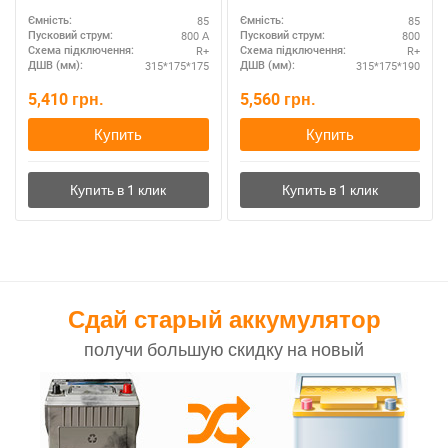
повышенная надежность
85
85
Ємність:
Ємність:
800 А
800
Пусковий струм:
Пусковий струм:
R+
R+
Схема підключення:
Схема підключення:
315*175*175
315*175*190
ДШВ (мм):
ДШВ (мм):
5,410
грн.
5,560
грн.
Купить
Купить
Сдай старый аккумулятор
получи большую скидку на новый