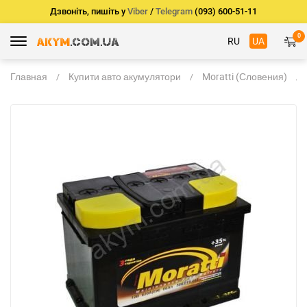
Дзвоніть, пишіть у
Viber
/
Telegram
(093) 600-51-11
0
RU
UA
Главная
Купити авто акумулятори
Moratti (Словения)