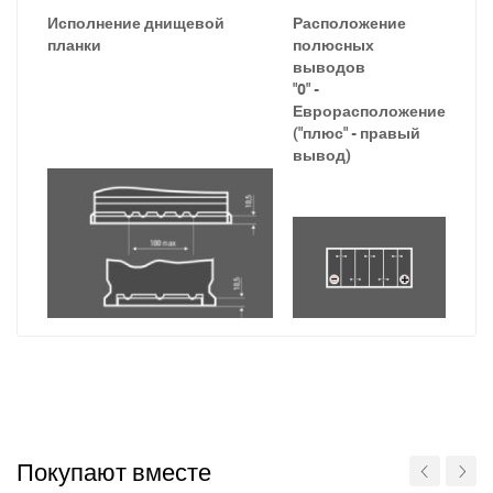
За відсутності звязку - дзвоніть, пишіть у Viber / Telegram
Исполнение днищевой
Расположение
(093) 600-51-11
планки
полюсных
выводов
Написати в Viber
Написати в Telegram
"0" -
Еврорасположение
("плюс" - правый
вывод)
Покупают вместе