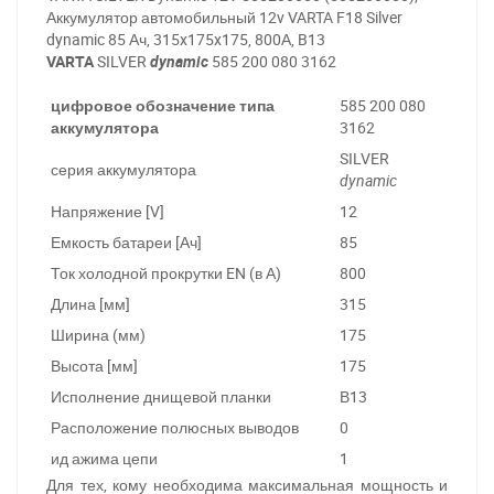
Аккумулятор автомобильный 12v VARTA F18 Silver
dynamic 85 Ач, 315x175x175, 800А, B13
VARTA
SILVER
dynamic
585 200 080 3162
цифровое обозначение типа
585 200 080
аккумулятора
3162
SILVER
серия аккумулятора
dynamic
Напряжение [V]
12
Емкость батареи [Ач]
85
Ток холодной прокрутки EN (в А)
800
Длина [мм]
315
Ширина (мм)
175
Высота [мм]
175
Исполнение днищевой планки
В13
Расположение полюсных выводов
0
ид ажима цепи
1
Для тех, кому необходима максимальная мощность и