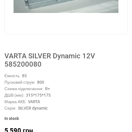
VARTA SILVER Dynamic 12V
585200080
Ємність:
85
Пусковий струм:
800
Схема підключення:
R+
ДШВ (мм):
315*175*175
Марка АКБ:
VARTA
Серія:
SILVER dynamic
In stock
5,590
грн.