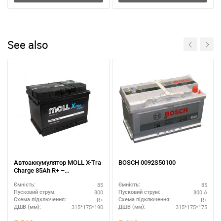
See also
Автоаккумулятор MOLL X-Tra
BOSCH 0092S50100
Charge 85Ah R+ –
повышенная надежность
85
85
Ємність:
Ємність:
800
800 А
Пусковий струм:
Пусковий струм:
R+
R+
Схема підключення:
Схема підключення:
315*175*190
315*175*175
ДШВ (мм):
ДШВ (мм):