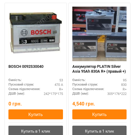
BOSCH 0092S30040
Аккумулятор PLATIN Silver
Asia 95Ah 830A R+ (правый +)
53
95
Ємність:
Ємність:
470 А
830
Пусковий струм:
Пусковий струм:
R+
R+
Схема підключення:
Схема підключення:
242*175*175
305*176*222
ДШВ (мм):
ДШВ (мм):
0
грн.
4,540
грн.
Купить
Купить