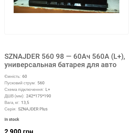
SZNAJDER 560 98 — 60Ач 560А (L+),
универсальная батарея для авто
Ємність:
60
Пусковий струм:
560
Схема підключення:
L+
ДШВ (мм):
242*175*190
Вага, кг:
13,5
Серія:
SZNAJDER Plus
In stock
2,900
грн.