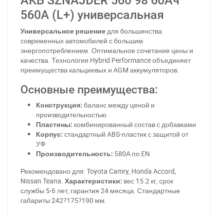
АКБ SZNAJDER 560 98 60Ач
560А (L+) универсальная
Универсальное решение
для большинства
современных автомобилей с большим
энергопотреблением. Оптимальное сочетание цены и
качества. Технология Hybrid Performance объединяет
преимущества кальциевых и AGM аккумуляторов.
Основные преимущества:
Конструкция:
баланс между ценой и
производительностью
Пластины:
комбинированный состав с добавками
Корпус:
стандартный ABS-пластик с защитой от
УФ
Производительность:
580А по EN
Рекомендовано для: Toyota Camry, Honda Accord,
Nissan Teana.
Характеристики:
вес 15.2 кг, срок
службы 5-6 лет, гарантия 24 месяца. Стандартные
габариты 242?175?190 мм.