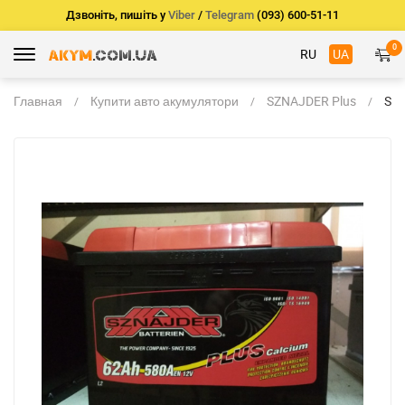
Дзвоніть, пишіть у
Viber
/
Telegram
(093) 600-51-11
0
RU
UA
Главная
Купити авто акумулятори
SZNAJDER Plus
SZ
98 
560
ун
бат
авт