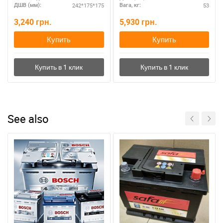
242*175*175
53
ДШВ (мм):
Вага, кг:
3,240
грн.
5,930
грн.
Купить
Купить
See also