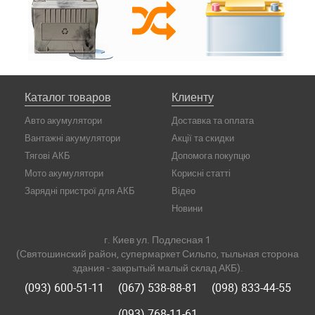
Каталог товаров
Клиенту
Авто акумулятори
Доставка та оплата
Вантажні акумулятори
Акції та скидки
Тягові АКБ
Допомога покупцю
Мото акумулятори
Корисні статті
Зарядні пристрої для АКБ
Відео
Новини
г. Киев ул. Подлесная 1
(Святошинский район, супермаркет Сильпо, тыльная сторона
здания - закрытый малый склад АКБ).
(093) 600-51-11
(067) 538-88-81
(098) 833-44-55
(093) 768-11-61