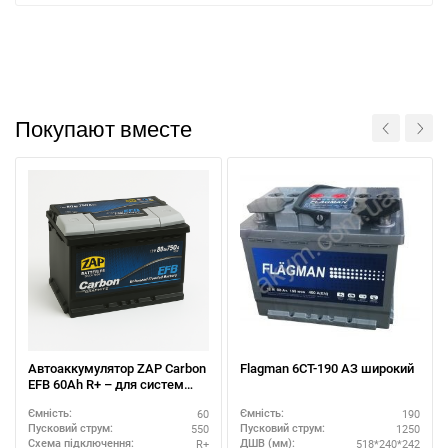
За відсутності звязку - дзвоніть, пишіть у Viber / Telegram
(093) 600-51-11
Покупают вместе
Написати в Viber
Написати в Telegram
Автоаккумулятор ZAP Carbon
Flagman 6СТ-190 АЗ широкий
EFB 60Аh R+ – для систем
Start-Stop
60
190
Ємність:
Ємність:
550
1250
Пусковий струм:
Пусковий струм:
R+
518*240*242
Схема підключення:
ДШВ (мм):