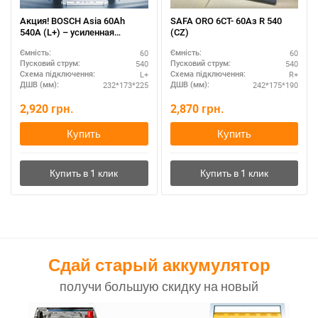
Акция! BOSCH Asia 60Ah
SAFA ORO 6CT- 60Aз R 540
540A (L+) – усиленная
(CZ)
модель для SUV
60
60
Ємність:
Ємність:
540
540
Пусковий струм:
Пусковий струм:
L+
R+
Схема підключення:
Схема підключення:
232*173*225
242*175*190
ДШВ (мм):
ДШВ (мм):
2,920
грн.
2,870
грн.
Купить
Купить
Сдай старый аккумулятор
получи большую скидку на новый