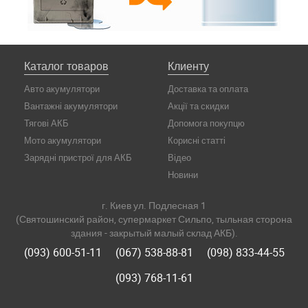
Каталог товаров
Клиенту
Авто акумулятори
Доставка та оплата
Вантажні акумулятори
Акції та скидки
Тягові АКБ
Допомога покупцю
Мото акумулятори
Корисні статті
Зарядні пристрої для АКБ
Відео
Новини
г. Киев ул. Подлесная 1
(Святошинский район, супермаркет Сильпо, тыльная сторона
здания - закрытый малый склад АКБ).
(093) 600-51-11
(067) 538-88-81
(098) 833-44-55
(093) 768-11-61