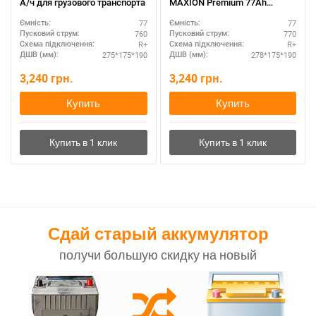
А/ч для грузового транспорта
MAXION Premium 77Ah
полярность R+ – усиленные
77
77
Ємність:
Ємність:
пластины
760
770
Пусковий струм:
Пусковий струм:
R+
R+
Схема підключення:
Схема підключення:
275*175*190
278*175*190
ДШВ (мм):
ДШВ (мм):
3,240
грн.
3,240
грн.
Купить
Купить
Сдай старый аккумулятор
получи большую скидку на новый