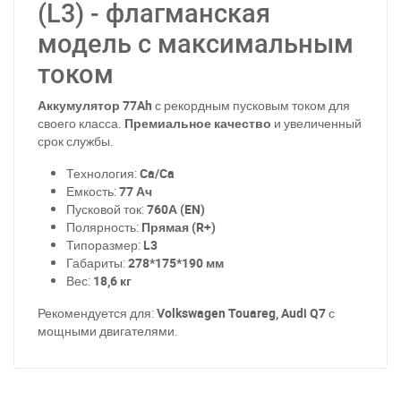
(L3) - флагманская
модель с максимальным
током
Аккумулятор 77Ah
с рекордным пусковым током для
своего класса.
Премиальное качество
и увеличенный
срок службы.
Технология:
Ca/Ca
Емкость:
77 Ач
Пусковой ток:
760А (EN)
Полярность:
Прямая (R+)
Типоразмер:
L3
Габариты:
278*175*190 мм
Вес:
18,6 кг
Рекомендуется для:
Volkswagen Touareg, Audi Q7
с
мощными двигателями.