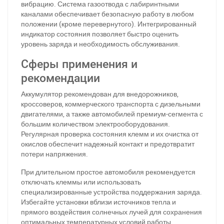
вибрацию. Система газоотвода с лабиринтными
каналами обеспечивает безопасную работу в любом
положении (кроме перевернутого). Интегрированный
индикатор состояния позволяет быстро оценить
уровень заряда и необходимость обслуживания.
За відсутності звязку - дзвоніть, пишіть у Viber / Telegram
(093) 600-51-11
Сферы применения и
рекомендации
Написати в Viber
Написати в Telegram
Аккумулятор рекомендован для внедорожников,
кроссоверов, коммерческого транспорта с дизельными
двигателями, а также автомобилей премиум-сегмента с
большим количеством электрооборудования.
Регулярная проверка состояния клемм и их очистка от
окислов обеспечит надежный контакт и предотвратит
потери напряжения.
При длительном простое автомобиля рекомендуется
отключать клеммы или использовать
специализированные устройства поддержания заряда.
Избегайте установки вблизи источников тепла и
прямого воздействия солнечных лучей для сохранения
оптимальных температурных условий работы.