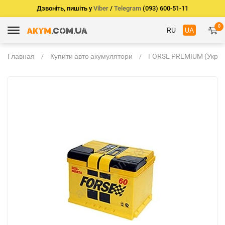
Дзвоніть, пишіть у
Viber
/
Telegram
(093) 600-51-11
0
RU
UA
Главная
Купити авто акумулятори
FORSE PREMIUM (Укр)