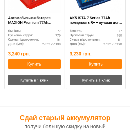
Автомобильная батарея
АКБ ISTA 7 Series 77Ah
MAXION Premium 77Ah
полярность R+ – лучшая цена
полярность R+ – усиленные
в Украине
77
77
Ємність:
Ємність:
пластины
770
760
Пусковий струм:
Пусковий струм:
R+
R+
Схема підключення:
Схема підключення:
278*175*190
278*175*190
ДШВ (мм):
ДШВ (мм):
3,240
грн.
3,230
грн.
Купить
Купить
Сдай старый аккумулятор
получи большую скидку на новый