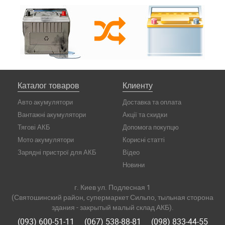
Каталог товаров
Клиенту
Авто акумулятори
Доставка та оплата
Вантажні акумулятори
Акції та скидки
Тягові АКБ
Допомога покупцю
Мото акумулятори
Корисні статті
Зарядні пристрої для АКБ
Відео
Новини
г. Киев ул. Подлесная 1
(Святошинский район, супермаркет Сильпо, тыльная сторона
здания - закрытый малый склад АКБ).
(093) 600-51-11
(067) 538-88-81
(098) 833-44-55