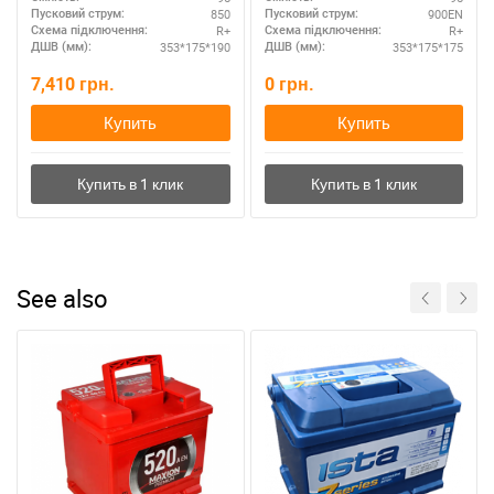
850
900EN
Пусковий струм:
Пусковий струм:
R+
R+
Схема підключення:
Схема підключення:
353*175*190
353*175*175
ДШВ (мм):
ДШВ (мм):
7,410
грн.
0
грн.
Купить
Купить
See also