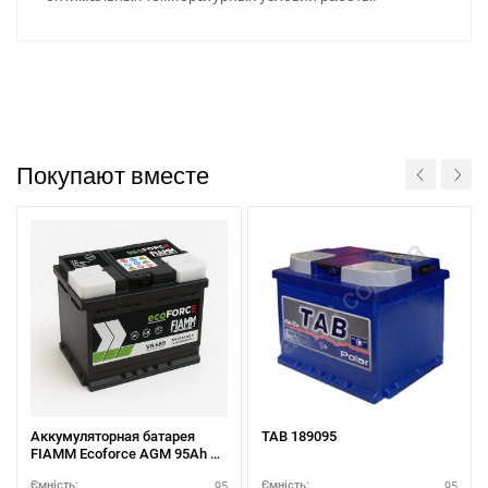
Покупают вместе
Аккумуляторная батарея
TAB 189095
FIAMM Ecoforce AGM 95Ah R+
— купить выгодно
95
95
Ємність:
Ємність: