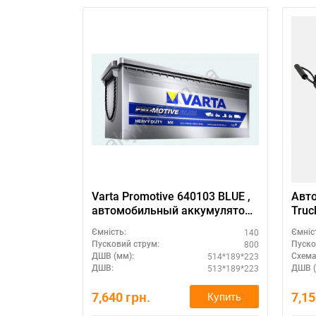
Varta Promotive 640103 BLUE ,
Авто
автомобильный аккумулятор
Truc
12 вольт Варта Промотив ,
долг
140
Ємність:
Ємніс
емкость - 140 Ампер/часов,
800
Пусковий струм:
Пуско
размер: 514 Х 189 Х 223 , пуск.
514*189*223
ДШВ (мм):
Схема
Ток: 800 Ампер.
513*189*223
ДШВ:
ДШВ (
7,640
грн.
7,1
Купить