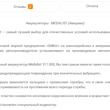
Оплата
Отзывы
0
Аккумуляторы - MEDALIST (Америка)
st – самый лучший выбор для отечественных условий использован
рговой маркой предприятия «Delkor» на южнокорейских и америк
кие автопроизводители устанавливают на производимые автомо
ый аккумулятор Medalist 311 000, Вы тем самым имеете такие пол
 предупреждающим повреждение при значительных вибрациях;
сурьма заменяется кальцием с примесями серебра, что в свою о
служиваемость на протяжении всего периода службы;
 пластин снижается негативное коррозионное влияние и возрастает
 установлен специальный индикатор.