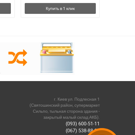
г. Киев ул. Подлесная 1
(Святошинский район, супермаркет
Сильпо, тыльная сторона здания -
закрытый малый склад АКБ).
(093) 600-51-11
(067) 538-88-81