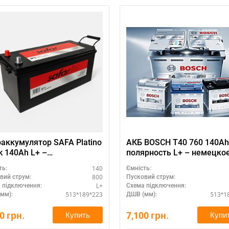
аккумулятор SAFA Platino
АКБ BOSCH T40 760 140Ah
k 140Ah L+ –
полярность L+ – немецко
овечность
качество
140
ть:
Ємність:
800
вий струм:
Пусковий струм:
L+
 підключення:
Схема підключення:
513*189*223
513*1
мм):
ДШВ (мм):
50
грн.
7,100
грн.
Купить
Купи