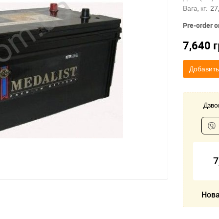
Вага, кг:
27
Pre-order o
7,640
г
Добавить
Дзвон
7
Нова