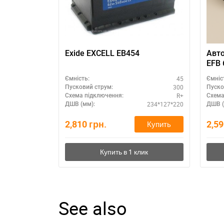
Exide EXCELL EB454
Авто
EFB 
выго
45
Ємність:
Ємніс
300
Пусковий струм:
Пуско
R+
Схема підключення:
Схема
234*127*220
ДШВ (мм):
ДШВ (
2,810
грн.
2,5
Купить
See also