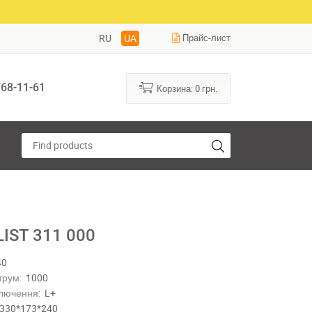
RU
UA
Прайс-лист
68-11-61
Корзина:
0
грн.
IST 311 000
40
трум:
1000
лючення:
L+
330*173*240