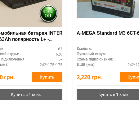
мобильная батарея INTER
A-MEGA Standard M3 6СТ-
63Ah полярность L+ -
дная цена
63
ть:
Ємність:
620
вий струм:
Пусковий струм:
L+
 підключення:
Схема підключення:
242*175*175
242*1
мм):
ДШВ (мм):
90
грн.
2,220
грн.
Купить
Купи