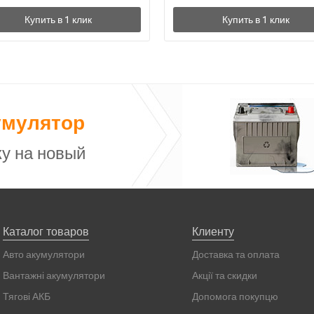
умулятор
у на новый
Каталог товаров
Клиенту
Авто акумулятори
Доставка та оплата
Вантажні акумулятори
Акції та скидки
Тягові АКБ
Допомога покупцю