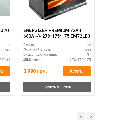
60 Aз
ENERGIZER PREMIUM 72Ач
6СТ-100 Аз
680A -/+ 278*175*175 EM72LB3
60
72
Ємність:
Ємність:
540
680
Пусковий струм:
Пусковий стру
L+
R+
Схема підключення:
Схема підклю
74*190
278*175*175
ДШВ (мм):
ДШВ (мм):
3,990
грн.
0
грн.
ть
Купить