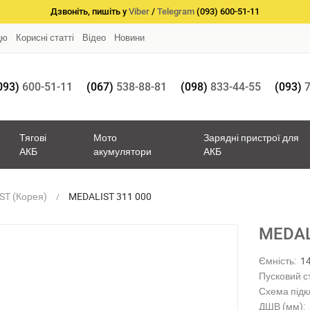
Дзвоніть, пишіть у
Viber
/
Telegram
(093) 600-51-11
цю
Корисні статті
Відео
Новини
093)
600-51-11
(067)
538-88-81
(098)
833-44-55
(093)
7
Тягові
Мото
Зарядні пристрої для
АКБ
акумулятори
АКБ
ST (Корея)
MEDALIST 311 000
MEDAL
Ємність:
1
Пусковий с
Схема підк
ДШВ (мм):