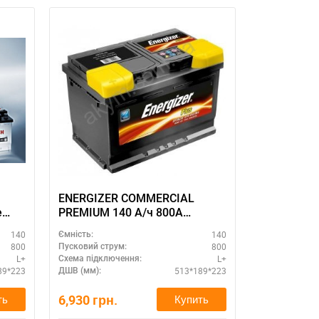
ENERGIZER COMMERCIAL
Varta Profe
е
PREMIUM 140 А/ч 800A
авто аккумул
513*189*223 ECP1
Профессионал 
140
140
Ємність:
Ємність:
513 Х 189 Х
800
800
Пусковий струм:
Пусковий стру
L+
L+
Схема підключення:
Схема підклю
89*223
513*189*223
ДШВ (мм):
ДШВ (мм):
6,930
грн.
9,310
грн.
ть
Купить