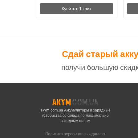
Сдай старый акк
получи большую скидк
akym.com.ua Аккумуляторы и зарядные
устройства со склада по максимально
выгодным ценам
Политика персональных данных