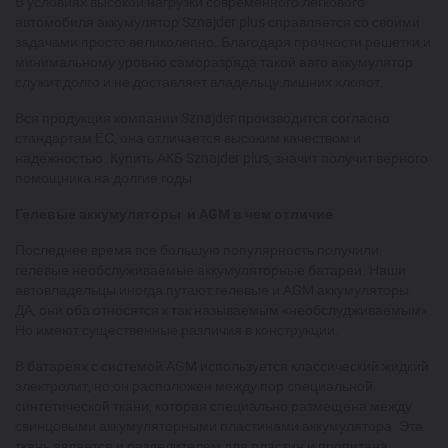
В условиях высокой нагрузки современного легкового
автомобиля аккумулятор Sznajder plus справляется со своими
задачами просто великолепно. Благодаря прочности решетки и
минимальному уровню саморазряда такой авто аккумулятор
служит долго и не доставляет владельцу лишних хлопот.
Вся продукция компании Sznajder производится согласно
стандартам ЕС, она отличается высоким качеством и
надежностью. Купить АКБ Sznajder plus, значит получит верного
помощника на долгие годы.
Гелевые аккумуляторы и AGM в чем отличие
Последнее время все большую популярность получили
гелевые необслуживаемые аккумуляторные батареи. Наши
автовладельцы иногда путают гелевые и AGM аккумуляторы.
ДА, они оба относятся к так называемым «необслудживаемым».
Но имеют существенные различия в конструкции.
В батареях с системой AGM используется классический жидкий
электролит, но он расположен между пор специальной
синтетической ткани, которая специально размещена между
свинцовыми аккумуляторными пластинами аккумулятора. Эта
ткань является и разделителем для пластин и пропитана