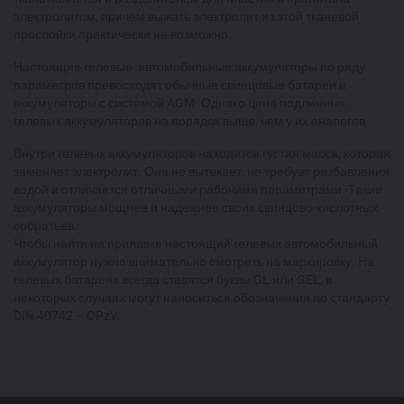
электролитом, причем выжать электролит из этой тканевой
прослойки практически не возможно.
Настоящие гелевые автомобильные аккумуляторы по ряду
параметров превосходят обычные свинцовые батареи и
аккумуляторы с системой AGM. Однако цена подлинных
гелевых аккумуляторов на порядок выше, чем у их аналогов.
Внутри гелевых аккумуляторов находится густая масса, которая
заменяет электролит. Она не вытекает, не требует разбавления
водой и отличается отличными рабочими параметрами. Такие
аккумуляторы мощнее и надежнее своих свинцово-кислотных
собратьев.
Чтобы найти на прилавке настоящий гелевых автомобильный
аккумулятор нужно внимательно смотреть на маркировку. На
гелевых батареях всегда ставятся буквы GL или GEL, в
некоторых случаях могут наноситься обозначения по стандарту
DIN 40742 – OPzV.