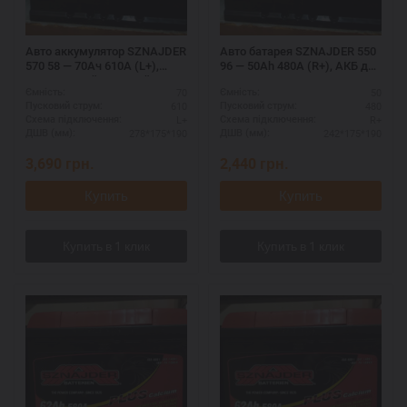
Авто аккумулятор SZNAJDER
Авто батарея SZNAJDER 550
570 58 — 70Ач 610А (L+),
96 — 50Ah 480A (R+), АКБ для
увеличенный пусковой ток
старта двигателя
70
50
Ємність:
Ємність:
610
480
Пусковий струм:
Пусковий струм:
L+
R+
Схема підключення:
Схема підключення:
278*175*190
242*175*190
ДШВ (мм):
ДШВ (мм):
3,690
грн.
2,440
грн.
Купить
Купить