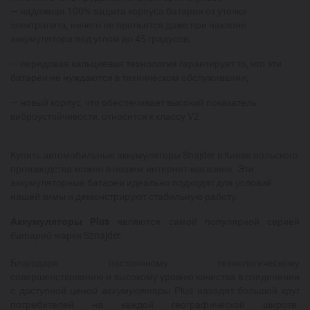
— надежная 100% защита корпуса батареи от утечки
электролита, ничего не прольется даже при наклоне
аккумулятора под углом до 45 градусов;
— передовая кальциевая технология гарантирует то, что эти
батареи не нуждаются в техническом обслуживании;
— новый корпус, что обеспечивает высокий показатель
виброустойчивости, относится к классу V2.
Купить автомобильные аккумуляторы Snajder в Киеве польского
производства можно в нашем интернет-магазине. Эти
аккумуляторные батареи идеально подходят для условий
нашей зимы и демонстрируют стабильную работу.
Аккумуляторы Plus
являются самой популярной серией
батарей
марки Sznajder.
Благодаря постоянному технологическому
совершенствованию и высокому уровню качества в соединении
с доступной
ценой аккумуляторы
Plus находят большой круг
потребителей на каждой географической широте.