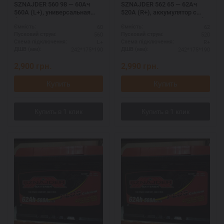
SZNAJDER 560 98 — 60Ач
SZNAJDER 562 65 — 62Ач
560А (L+), универсальная
520А (R+), аккумулятор с
батарея для авто
длительным сроком службы
60
62
Ємність:
Ємність:
560
520
Пусковий струм:
Пусковий струм:
L+
R+
Схема підключення:
Схема підключення:
242*175*190
242*175*190
ДШВ (мм):
ДШВ (мм):
2,900
грн.
2,990
грн.
Купить
Купить