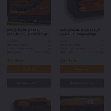
АКБ SZNAJDER 545 59 —
АКБ SZNAJDER 550 65 50Ач
45Ач 360А (L+), стартерная
420А (L+) - аккумулятор
батарея для бензинового
шнайдер с увеличенным
45
50
Ємність:
Ємність:
двигателя
сроком службы
360
420
Пусковий струм:
Пусковий струм:
L+
L+
Схема підключення:
Схема підключення:
207*175*190
205*175*190
ДШВ (мм):
ДШВ (мм):
2,400
грн.
2,540
грн.
Купить
Купить