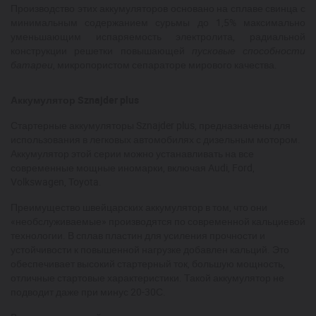
Производство этих аккумуляторов основано на сплаве свинца с
минимальным содержанием сурьмы до 1,5% максимально
уменьшающим испаряемость электролита, радиальной
конструкции решетки повышающей
пусковые способности
батареи
, микропористом сепараторе мирового качества.
Аккумулятор Sznajder plus
Стартерные аккумуляторы Sznajder plus, предназначены для
использования в легковых автомобилях с дизельным мотором.
Аккумулятор этой серии можно устанавливать на все
современные мощные иномарки, включая Audi, Ford,
Volkswagen, Toyota.
Преимущество швейцарских аккумулятор в том, что они
«необслуживаемые» производятся по современной кальциевой
технологии. В сплав пластин для усиления прочности и
устойчивости к повышенной нагрузке добавлен кальций. Это
обеспечивает высокий стартерный ток, большую мощность,
отличные стартовые характеристики. Такой аккумулятор не
подводит даже при минус 20-30С.