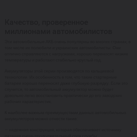
Качество, проверенное
миллионами автомобилистов
Эти автомобильные АКБ очень популярны во многих странах, в
том числе их полюбили и украинские автомобилисты. Они
отлично справляются с нагрузками, хорошо переносят низкие
температуры и работают стабильно круглый год.
Аккумуляторы этой серии производятся по кальциевой
технологии. Их особенность в том, что такие стартерные
батареи хорошо переносят даже глубокую разрядку. Если это
случится, то автомобильный аккумулятор можно будет
довольно легко восстановить практически до его заводских
рабочих характеристик.
К наиболее важным преимуществам данных автомобильных
аккумуляторов можно отнести такие:
— надежная конструкция, которая обеспечивает источнику
питания очень продолжительный срок службы;