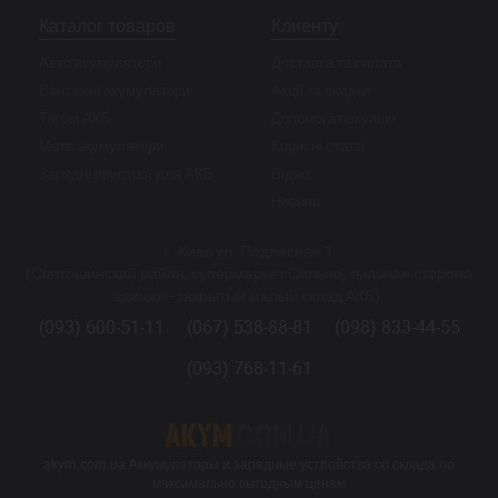
Каталог товаров
Клиенту
Авто акумулятори
Доставка та оплата
Вантажні акумулятори
Акції та скидки
Тягові АКБ
Допомога покупцю
Мото акумулятори
Корисні статті
Зарядні пристрої для АКБ
Відео
Новини
г. Киев ул. Подлесная 1
(Святошинский район, супермаркет Сильпо, тыльная сторона
здания - закрытый малый склад АКБ).
(093) 600-51-11
(067) 538-88-81
(098) 833-44-55
(093) 768-11-61
akym.com.ua Аккумуляторы и зарядные устройства со склада по
максимально выгодным ценам