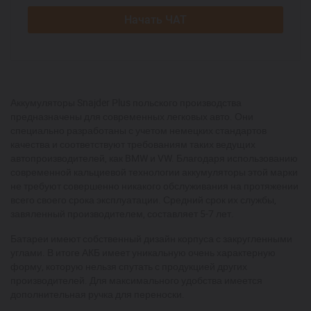
Начать ЧАТ
Аккумуляторы Snajder Plus польского производства
предназначены для современных легковых авто. Они
специально разработаны с учетом немецких стандартов
качества и соответствуют требованиям таких ведущих
автопроизводителей, как BMW и VW. Благодаря использованию
современной кальциевой технологии аккумуляторы этой марки
не требуют совершенно никакого обслуживания на протяжении
всего своего срока эксплуатации. Средний срок их службы,
завяленный производителем, составляет 5-7 лет.
Батареи имеют собственный дизайн корпуса с закругленными
углами. В итоге АКБ имеет уникальную очень характерную
форму, которую нельзя спутать с продукцией других
производителей. Для максимального удобства имеется
дополнительная ручка для переноски.