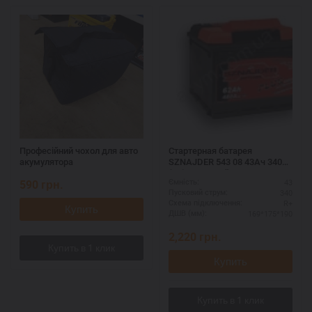
Професійний чохол для авто
Стартерная батарея
акумулятора
SZNAJDER 543 08 43Ач 340А
(R+) - мощный аккумулятор
590
грн.
43
Ємність:
для иномарок
340
Пусковий струм:
R+
Схема підключення:
Купить
169*175*190
ДШВ (мм):
2,220
грн.
Купить