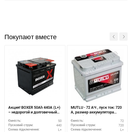
Покупают вместе
Акция! BOXER 50Ah 440A (L+)
MUTLU - 72 АЧ , пуск ток: 720
– недорогой и долговечный
А, размер аккумулятора
АКБ
Мутлу (Турция): 278 Х 175 Х
50
72
Ємність:
Ємність:
190 мм.
440
720
Пусковий струм:
Пусковий струм:
L+
L+
Схема підключення:
Схема підключення: