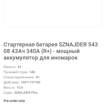
Стартерная батарея SZNAJDER 543
08 43Ач 340А (R+) - мощный
аккумулятор для иномарок
Ємність:
43
Пусковий струм:
340
Схема підключення:
R+
ДШВ (мм):
169*175*190
Вага, кг:
10,6
Серія:
SZNAJDER Plus
Pre-order only