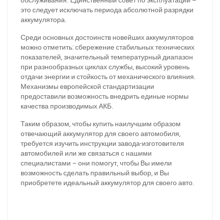
это следует исключать периода абсолютной разрядки
За відсутності звязку - дзвоніть, пишіть у Viber / Telegram
аккумулятора.
(093) 600-51-11
Среди основных достоинств новейших аккумуляторов
можно отметить: сбережение стабильных технических
Написати в Viber
Написати в Telegram
показателей, значительный температурный диапазон
при разнообразных циклах службы, высокий уровень
отдачи энергии и стойкость от механического влияния.
Механизмы европейской стандартизации
предоставили возможность внедрить единые нормы
качества производимых АКБ.
Таким образом, чтобы купить наилучшим образом
отвечающий аккумулятор для своего автомобиля,
требуется изучить инструкции завода-изготовителя
автомобилей или же связаться с нашими
специалистами – они помогут, чтобы Вы имели
возможность сделать правильный выбор, и Вы
приобретете идеальный аккумулятор для своего авто.