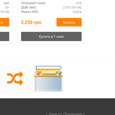
680
570
Пусковий струм:
Пусковий стру
R+
275*175*190
ДШВ (мм):
Схема підклю
75*190
VOLTA
Марка АКБ:
ДШВ (мм):
2,250
грн.
6,780
грн.
ть
Купить
г. Киев ул. Подлесная 1