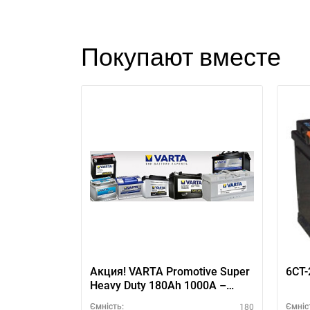
Покупают вместе
Акция! VARTA Promotive Super
Heavy Duty 180Аh 1000А –
профессиональный АКБ для
180
Ємність:
Ємніс