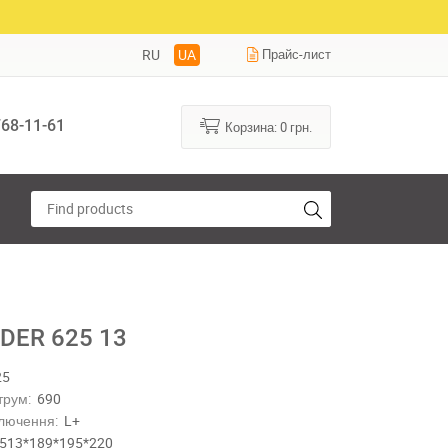
RU
UA
Прайс-лист
68-11-61
Корзина:
0
грн.
DER 625 13
25
трум:
690
лючення:
L+
513*189*195*220