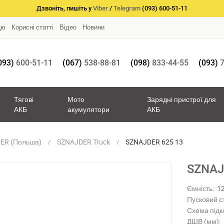
Дзвоніть, пишіть у
Viber
/
Telegram
(093) 600-51-11
цю
Корисні статті
Відео
Новини
093)
600-51-11
(067)
538-88-81
(098)
833-44-55
(093)
7
Тягові
Мото
Зарядні пристрої для
АКБ
акумулятори
АКБ
ER (Польша)
SZNAJDER Truck
SZNAJDER 625 13
SZNAJ
Ємність:
1
Пусковий с
Схема підк
ДШВ (мм):