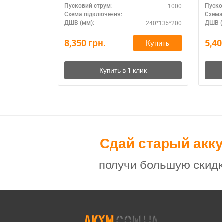
грузовиков
1000
Пусковий струм:
Пуско
-
Схема підключення:
Схема
240*135*200
ДШВ (мм):
ДШВ (
8,350
грн.
5,4
Купить
Сдай старый акк
получи большую скидк