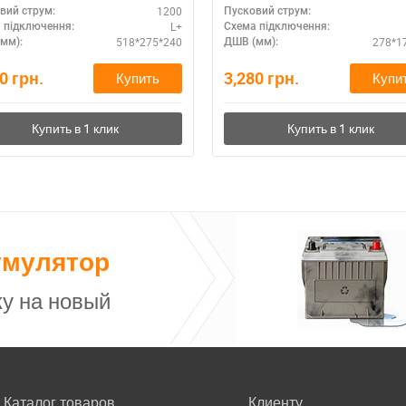
1200
вий струм:
Пусковий струм:
L+
 підключення:
Схема підключення:
518*275*240
278*1
мм):
ДШВ (мм):
00
грн.
3,280
грн.
Купить
Купи
умулятор
у на новый
Каталог товаров
Клиенту