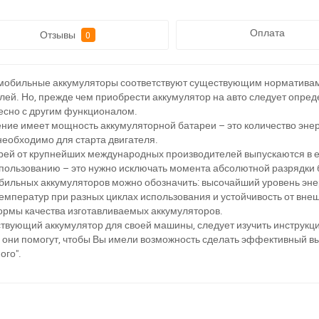
Оплата
Отзывы
0
обильные аккумуляторы соответствуют существующим нормативам к
ей. Но, прежде чем приобрести аккумулятор на авто следует опре
тесно с другим функционалом.
ние имеет мощность аккумуляторной батареи – это количество энер
 необходимо для старта двигателя.
рей от крупнейших международных производителей выпускаются в е
пользованию – это нужно исключать момента абсолютной разрядки 
бильных аккумуляторов можно обозначить: высочайший уровень эне
температур при разных циклах использования и устойчивость от вн
ормы качества изготавливаемых аккумуляторов.
ствующий аккумулятор для своей машины, следует изучить инструкци
а відсутності звязку - дзвоніть, пишіть у Viber / Telegram (093) 600-51-
 они помогут, чтобы Вы имели возможность сделать эффективный в
ого".
Написати в Viber
Написати в Telegram