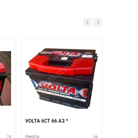
VOLTA 6СТ 66 АЗ *
VARTA Silv
(A8) 60Ah 
74
66
Ємність:
Ємність: