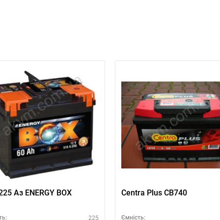
6СТ-225 Аз ENERGY BOX
Centra Plus CB740
225
ть:
Ємність: