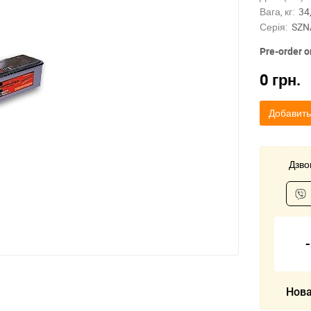
Вага, кг:
34
Серія:
SZN
Pre-order o
0
грн.
Добавить
Дзвон
Нова