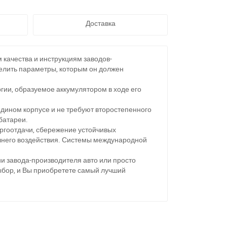
Доставка
ачества и инструкциям заводов-
делить параметры, которым он должен
гии, образуемое аккумулятором в ходе его
дином корпусе и не требуют второстепенного
батареи.
ргоотдачи, сбережение устойчивых
ешнего воздействия. Системы международной
и завода-производителя авто или просто
11
ыбор, и Вы приобретете самый лучший