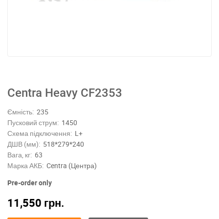
Centra Heavy CF2353
Ємність:
235
Пусковий струм:
1450
Схема підключення:
L+
ДШВ (мм):
518*279*240
Вага, кг:
63
Марка АКБ:
Centra (Центра)
Pre-order only
11,550
грн.