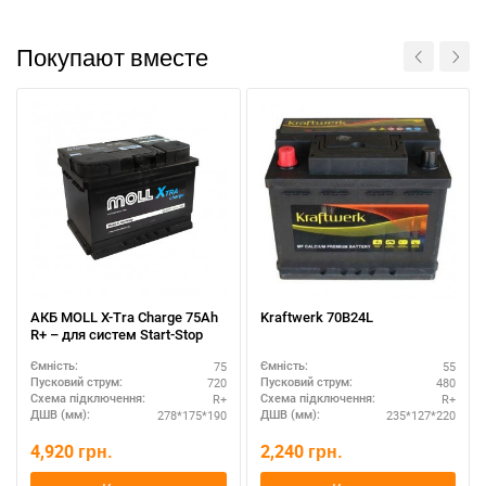
Покупают вместе
АКБ MOLL X-Tra Charge 75Ah
Kraftwerk 70B24L
R+ – для систем Start-Stop
75
55
Ємність:
Ємність:
720
480
Пусковий струм:
Пусковий струм:
R+
R+
Схема підключення:
Схема підключення:
278*175*190
235*127*220
ДШВ (мм):
ДШВ (мм):
4,920
грн.
2,240
грн.