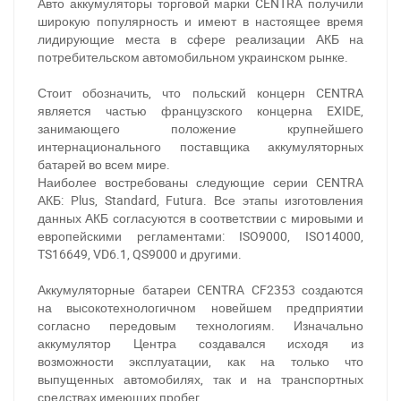
Авто аккумуляторы торговой марки CENTRA получили
широкую популярность и имеют в настоящее время
лидирующие места в сфере реализации АКБ на
потребительском автомобильном украинском рынке.
Стоит обозначить, что польский концерн CENTRA
является частью французского концерна EXIDE,
занимающего положение крупнейшего
интернационального поставщика аккумуляторных
батарей во всем мире.
Наиболее востребованы следующие серии CENTRA
АКБ: Plus, Standard, Futura. Все этапы изготовления
данных АКБ согласуются в соответствии с мировыми и
европейскими регламентами: ISO9000, ISO14000,
TS16649, VD6.1, QS9000 и другими.
Аккумуляторные батареи CENTRA CF2353 создаются
на высокотехнологичном новейшем предприятии
согласно передовым технологиям. Изначально
аккумулятор Центра создавался исходя из
возможности эксплуатации, как на только что
выпущенных автомобилях, так и на транспортных
За відсутності звязку - дзвоніть, пишіть у Viber / Telegram
средствах имеющих пробег.