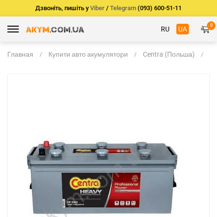
Дзвоніть, пишіть у
Viber
/
Telegram
(093) 600-51-11
0
RU
UA
Главная
Купити авто акумулятори
Centra (Польша)
Ce
H
C