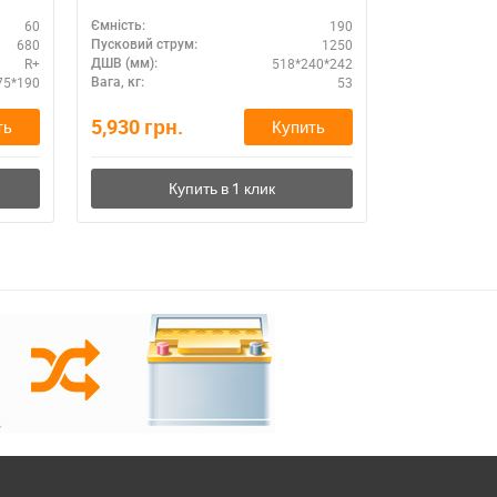
ия
60
190
Ємність:
Ємність:
680
1250
Пусковий струм:
Пусковий стру
R+
518*240*242
ДШВ (мм):
Схема підклю
75*190
53
Вага, кг:
ДШВ (мм):
5,930
грн.
2,980
грн.
ть
Купить