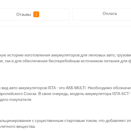
Оплата
Отзывы
1
ую историю изготовления аккумуляторов для легковых авто, грузови
теля, так и для обеспечения бесперебойным источником питания дл
д авто аккумуляторов ISTA - это АКБ MULTI. Необходимо обозначить
Европейского Союза. В свою очередь, модель аккумулятора ISTA 6СТ
ждого покупателя.
кальцинирования с существенным стартовым током, что добавляет э
олитного вещества.