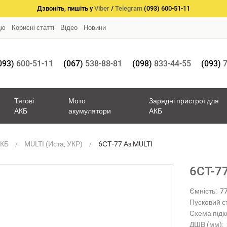
Дзвоніть, пишіть у
Viber
/
Telegram
(093) 600-51-11
цю
Корисні статті
Відео
Новини
093)
600-51-11
(067)
538-88-81
(098)
833-44-55
(093)
7
Тягові
Мото
Зарядні пристрої для
АКБ
акумулятори
АКБ
АКБ
MULTI (Иста, УКР)
6СТ-77 Аз MULTI
6СТ-7
Ємність:
7
Пусковий с
Схема підк
ДШВ (мм):