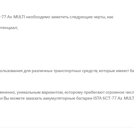
-77 Аз MULTI необходимо заметить следующие черты, как:
отенциал;
а відсутності звязку - дзвоніть, пишіть у Viber / Telegram (093) 600-51-
Написати в Viber
Написати в Telegram
спользования для различных транспортных средств, которые имеют 
сомненно, уникальным вариантом, которому прибегают огромное чис
ии Вы можете заказать аккумуляторные батареи ISTA 6СТ-77 Аз MU