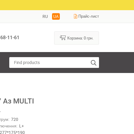
RU
UA
Прайс-лист
68-11-61
Корзина:
0
грн.
7 Аз MULTI
7
трум:
720
лючення:
L+
277*175*190