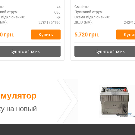
полярность R+ – технолог
74
ть:
Ємність:
AGM
680
вий струм:
Пусковий струм:
R+
 підключення:
Схема підключення:
278*175*190
242*1
мм):
ДШВ (мм):
60
грн.
5,720
грн.
Купить
Купи
умулятор
у на новый