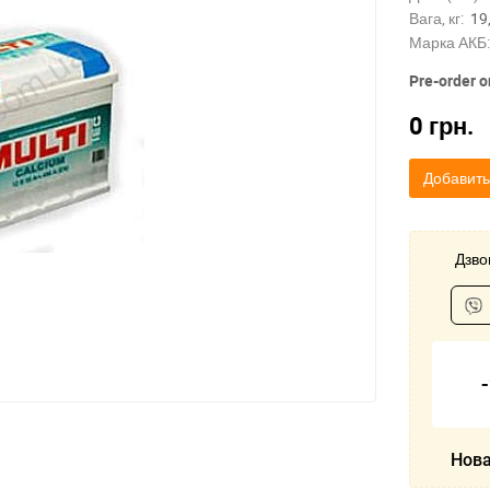
Вага, кг:
19
Марка АКБ:
Pre-order o
0
грн.
Добавить
Дзвон
Нова