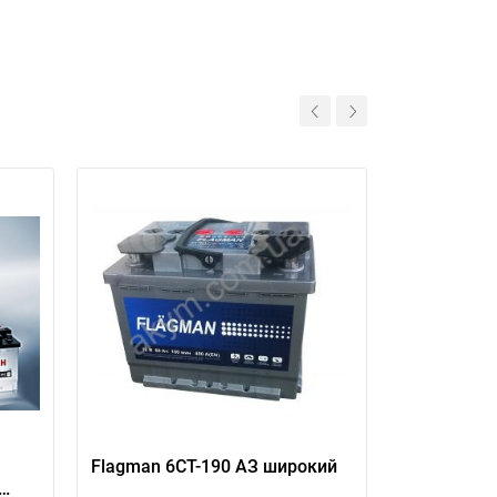
Flagman 6СТ-190 АЗ широкий
Exide EXCE