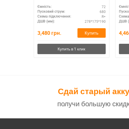
72
Ємність:
Ємніс
680
Пусковий струм:
Пуско
R+
Схема підключення:
Схема
278*175*190
ДШВ (мм):
ДШВ (
3,480
грн.
4,4
Купить
Сдай старый акк
получи большую скидк