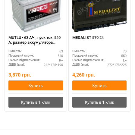
MUTLU - 63 АЧ , пуск ток: 540
MEDALIST 570 24
А, размер аккумулятора
Мутлу (Турция): 242 Х 175 Х
63
70
Ємність:
Ємність:
190 мм.
540
550
Пусковий струм:
Пусковий струм:
R+
L+
Схема підключення:
Схема підключення:
242*175*190
272*173*225
ДШВ (мм):
ДШВ (мм):
3,870
грн.
4,260
грн.
Купить
Купить