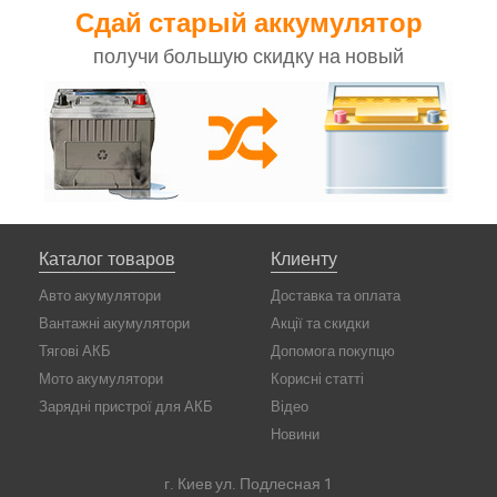
Сдай старый аккумулятор
получи большую скидку на новый
Каталог товаров
Клиенту
Авто акумулятори
Доставка та оплата
Вантажні акумулятори
Акції та скидки
Тягові АКБ
Допомога покупцю
Мото акумулятори
Корисні статті
Зарядні пристрої для АКБ
Відео
Новини
г. Киев ул. Подлесная 1