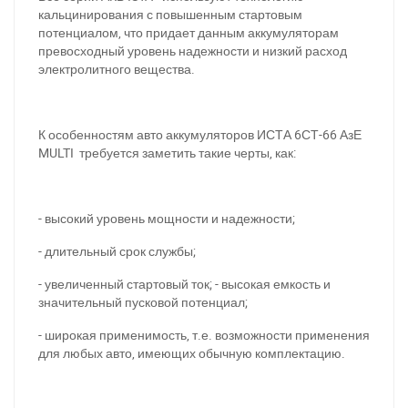
кальцинирования с повышенным стартовым
потенциалом, что придает данным аккумуляторам
превосходный уровень надежности и низкий расход
электролитного вещества.
За відсутності звязку - дзвоніть, пишіть у Viber / Telegram
К особенностям авто аккумуляторов ИСТА 6СТ-66 АзЕ
(093) 600-51-11
MULTI требуется заметить такие черты, как:
Написати в Viber
Написати в Telegram
- высокий уровень мощности и надежности;
- длительный срок службы;
- увеличенный стартовый ток; - высокая емкость и
значительный пусковой потенциал;
- широкая применимость, т.е. возможности применения
для любых авто, имеющих обычную комплектацию.