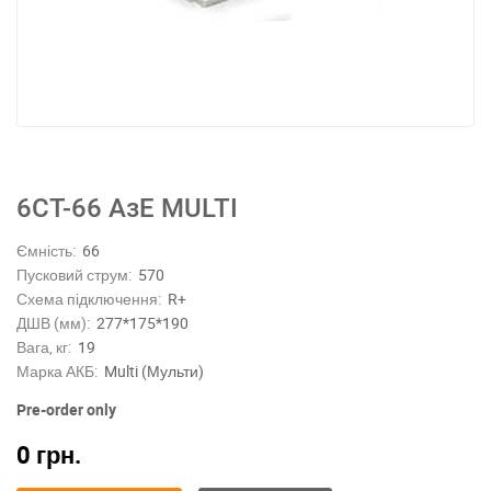
6СТ-66 АзЕ MULTI
Ємність:
66
Пусковий струм:
570
Схема підключення:
R+
ДШВ (мм):
277*175*190
Вага, кг:
19
Марка АКБ:
Multi (Мульти)
Pre-order only
0
грн.