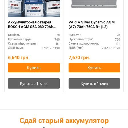
Аккумуляторная батарея
VARTA Silver Dynamic AGM
BOSCH AGM S5A 080 70Ah
(A7) 70Ah 760А R+ (L3)
полярность R+ – премиум-
70
70
Ємність:
Ємність:
сегмент
760
760
Пусковий струм:
Пусковий струм:
R+
R+
Схема підключення:
Схема підключення:
278*175*190
276*175*190
ДШВ (мм):
ДШВ (мм):
6,640
грн.
7,670
грн.
Купить
Купить
Сдай старый аккумулятор