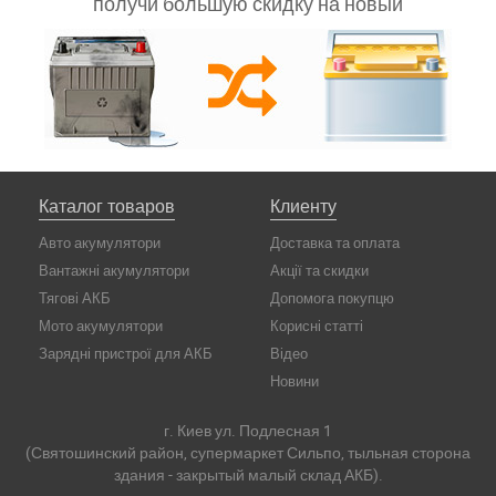
получи большую скидку на новый
Каталог товаров
Клиенту
Авто акумулятори
Доставка та оплата
Вантажні акумулятори
Акції та скидки
Тягові АКБ
Допомога покупцю
Мото акумулятори
Корисні статті
Зарядні пристрої для АКБ
Відео
Новини
г. Киев ул. Подлесная 1
(Святошинский район, супермаркет Сильпо, тыльная сторона
здания - закрытый малый склад АКБ).