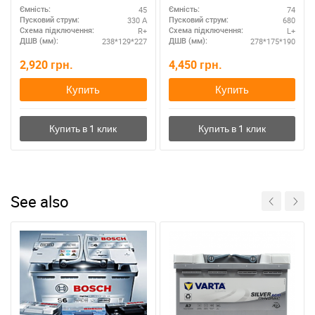
45
74
Ємність:
Ємність:
330 А
680
Пусковий струм:
Пусковий струм:
R+
L+
Схема підключення:
Схема підключення:
238*129*227
278*175*190
ДШВ (мм):
ДШВ (мм):
2,920
грн.
4,450
грн.
Купить
Купить
See also