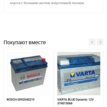
класса с большим числом энергоемкой техники.
За відсутності звязку - дзвоніть, пишіть у Viber / Telegram
(093) 600-51-11
Покупают вместе
Написати в Viber
Написати в Telegram
BOSCH 0092S40210
VARTA BLUE Dynamic 12V
574013068