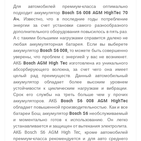
Для автомобилей премиум-класса оптимально
подходит аккумулятор
Bosch S6 008 AGM HighTec 70
Ач.
Известно, что в последние годы потребление
энергии за счет установки самого разнообразного
дополнительного оборудования повысилось в пять раз.
А с такими большими нагрузками справится далеко не
любая аккумуляторная батарея. Если вы выберете
аккумулятор
Bosch S6 008,
то можете быть совершенно
уверены, что проблем с энергией у вас не возникнет.
АКБ
Bosch AGM High Tec
изготовлена из уникального
абсорбирующего волокна, за счет чего она имеет
целый рад преимуществ. Данный автомобильный
аккумулятор обладает более высоким уровнем
устойчивости к циклическим нагрузкам и вибрации.
Срок его службы на треть больше чем у прочих
аккумуляторов. АКБ
Bosch S6 008 AGM HighTec
обладает повышенной производительностью. Как и все
батареи Бош, аккумулятор
Bosch S6
необслуживаемый
и моментально готов к использованию. Он легко
устанавливается и защищен от вытекания электролита.
АКБ Bosch S6 AGM High Tec, кроме автомобилей
премиум-класса рекомендуется и для авто среднего