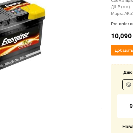
Схема підк
ДШВ (мм):
Марка АКБ:
Pre-order o
10,09
Добавить
Дзвон
9
Нова