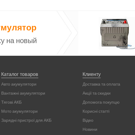
умулятор
у на новый
Каталог товаров
Клиенту
Авто акумулятори
Доставка та оплата
Вантажні акумулятори
Акції та скидки
Тягові АКБ
Допомога покупцю
Мото акумулятори
Корисні статті
Зарядні пристрої для АКБ
Відео
Новини