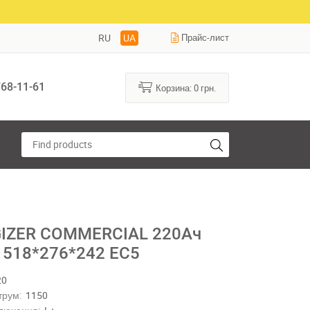
RU
UA
Прайс-лист
68-11-61
Корзина:
0
грн.
IZER COMMERCIAL 220Ач
 518*276*242 EC5
20
трум:
1150