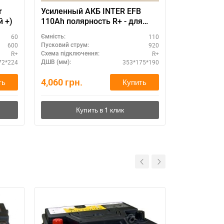
r
Усиленный АКБ INTER EFB
й +)
110Ah полярность R+ - для
холодной зимы
60
110
Ємність:
Ємність:
600
920
Пусковий струм:
Пусковий стру
R+
R+
Схема підключення:
Схема підклю
72*224
353*175*190
ДШВ (мм):
ДШВ (мм):
4,060
грн.
0
грн.
ть
Купить