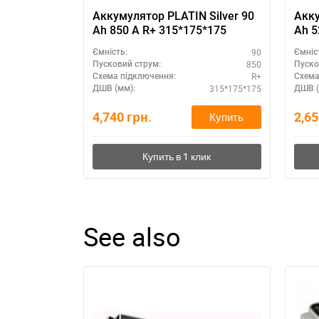
Аккумулятор PLATIN Silver 90
Акку
Ah 850 A R+ 315*175*175
Ah 5
90
Ємність:
Ємніс
850
Пусковий струм:
Пуско
R+
Схема підключення:
Схема
315*175*175
ДШВ (мм):
ДШВ (
4,740
грн.
2,6
Купить
See also