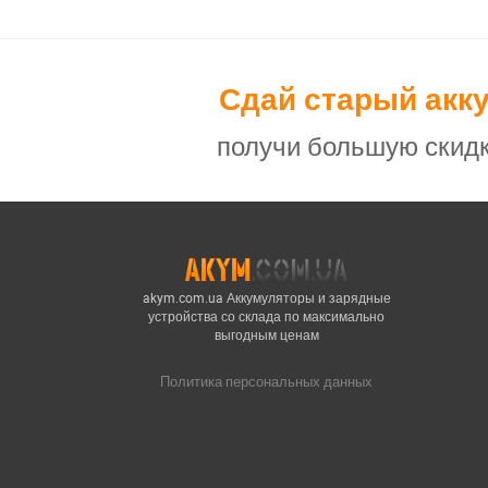
Сдай старый акк
получи большую скидк
akym.com.ua Аккумуляторы и зарядные
устройства со склада по максимально
выгодным ценам
Политика персональных данных