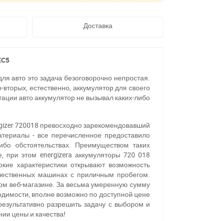
Доставка
EC5
для авто это задача безоговорочно непростая.
-вторых, естественно, аккумулятор для своего
тации авто аккумулятор не вызывал каких-либо
ergizer 720018 превосходно зарекомендовавший
атериалы - все перечисленное предоставило
либо обстоятельствах. Преимуществом таких
, при этом energizera аккумуляторы 720 018
кие характеристики открывают возможность
течественных машинах с приличным пробегом.
ом веб-магазине. За весьма умеренную сумму
ходимости, вполне возможно по доступной цене
 результативно разрешить задачу с выбором и
нии цены и качества!