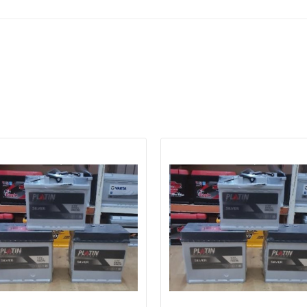
а відсутності звязку - дзвоніть, пишіть у Viber / Telegram (093) 600-51-
Написати в Viber
Написати в Telegram