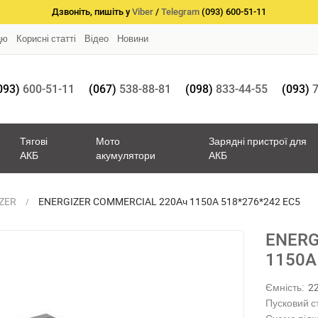
Дзвоніть, пишіть у
Viber
/
Telegram
(093) 600-51-11
цю
Корисні статті
Відео
Новини
093)
600-51-11
(067)
538-88-81
(098)
833-44-55
(093)
7
Тягові
Мото
Зарядні пристрої для
АКБ
акумулятори
АКБ
ZER
ENERGIZER COMMERCIAL 220Ач 1150A 518*276*242 EC5
ENERG
1150A
Ємність:
2
Пусковий с