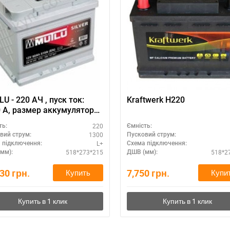
U - 220 АЧ , пуск ток:
Kraftwerk H220
тора
у (Турция): 518 Х 273 Х
220
ть:
Ємність:
15 мм.
1300
вий струм:
Пусковий струм:
L+
 підключення:
Схема підключення:
518*273*215
518*2
мм):
ДШВ (мм):
530
грн.
7,750
грн.
Купить
Купи