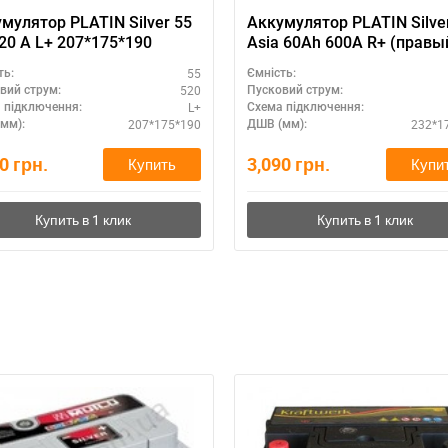
мулятор PLATIN Silver 55
Аккумулятор PLATIN Silve
20 A L+ 207*175*190
Asia 60Ah 600A R+ (правы
55
ть:
Ємність:
520
вий струм:
Пусковий струм:
L+
 підключення:
Схема підключення:
207*175*190
232*1
мм):
ДШВ (мм):
50
грн.
3,090
грн.
Купить
Купи