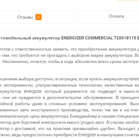
Оплата
Отзывы
0
томобильный аккумулятор ENERGIZER COMMERCIAL 720018115 
отов с ответственностью заявить, что приобретение аккумулятора 
 тем, что требуется не прогадать с выбором марки аккумулятора. Во
 Несомненно, хочется, чтобы в ходе абсолютно всего срока эксплуа
решением выбора доступно, в ситуации, если купить аккумулятор en
 и эксперименты, ультрасовременные технологии, качественные м
кумулятор energizer, который разумеется не подведет в каких-
о они не нуждаются в дополнительном обслуживании. В принципе
ойной работы даже в сложных условиях эксплуатирования. Высо
ременных авто иностранного производства, точно так же и на о
ивлекательную цену аккумулятора Енерджайзер в нашем специальн
ятор для бортовой электросети какого угодно авто. В случае необ
тор с доставкой, что на практике чрезвычайно удобно. Выходит,
легко, ведь предостаточно приобрести Energizer в наилучшем сочета