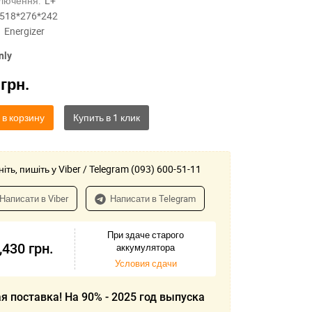
лючення:
L+
518*276*242
Energizer
nly
0
грн.
 в корзину
іть, пишіть у Viber / Telegram (093) 600-51-11
Написати в Viber
Написати в Telegram
При здаче старого
,430
грн.
аккумулятора
Условия сдачи
я поставка! На 90% - 2025 год выпуска