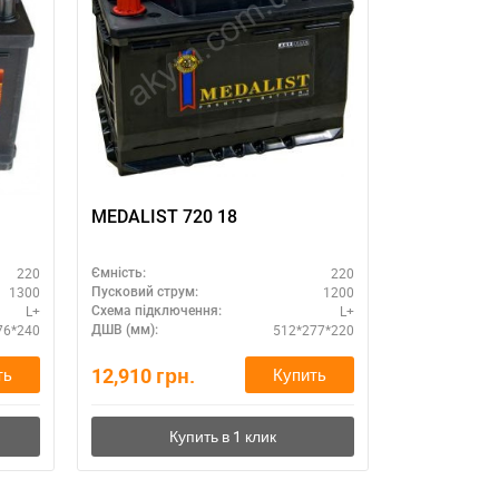
MEDALIST 720 18
220
220
Ємність:
1300
1200
Пусковий струм:
L+
L+
Схема підключення:
76*240
512*277*220
ДШВ (мм):
12,910
грн.
ть
Купить