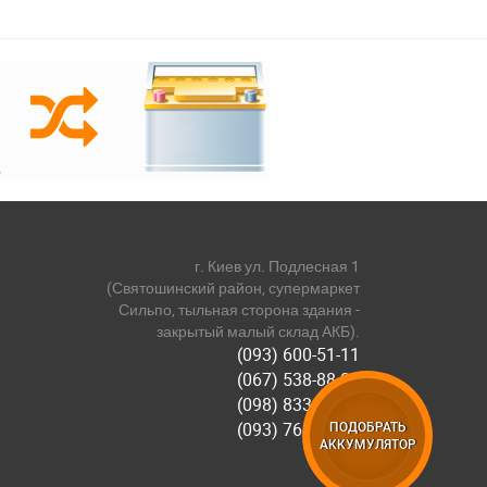
г. Киев ул. Подлесная 1
(Святошинский район, супермаркет
Сильпо, тыльная сторона здания -
закрытый малый склад АКБ).
(093) 600-51-11
(067) 538-88-81
(098) 833-44-55
(093) 768-11-61
ПОДОБРАТЬ
АККУМУЛЯТОР