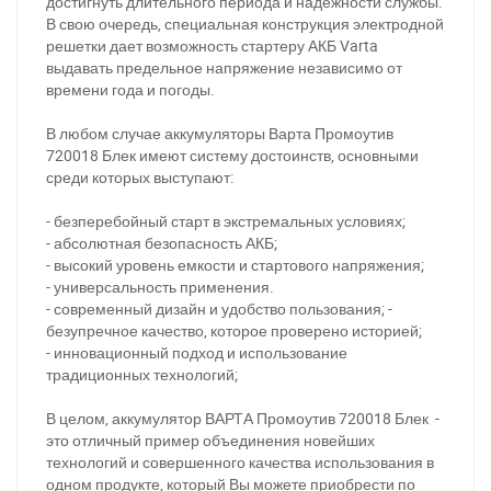
достигнуть длительного периода и надежности службы.
В свою очередь, специальная конструкция электродной
решетки дает возможность стартеру АКБ Varta
выдавать предельное напряжение независимо от
времени года и погоды.
В любом случае аккумуляторы Варта Промоутив
720018 Блек имеют систему достоинств, основными
среди которых выступают:
- безперебойный старт в экстремальных условиях;
- абсолютная безопасность АКБ;
- высокий уровень емкости и стартового напряжения;
- универсальность применения.
- современный дизайн и удобство пользования; -
безупречное качество, которое проверено историей;
- инновационный подход и использование
За відсутності звязку - дзвоніть, пишіть у Viber / Telegram
традиционных технологий;
(093) 600-51-11
В целом, аккумулятор ВАРТА Промоутив 720018 Блек -
Написати в Viber
Написати в Telegram
это отличный пример объединения новейших
технологий и совершенного качества использования в
одном продукте, который Вы можете приобрести по