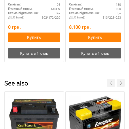
95
180
Ємність:
Ємність:
640EN
1100
Пусковий струм:
Пусковий струм:
R+
L+
Схема підключення:
Схема підключення:
302*172*220
513*223*223
ДШВ (мм):
ДШВ (мм):
0
грн.
8,100
грн.
Купить
Купить
See also