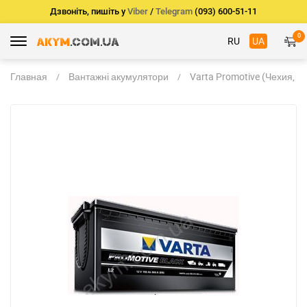
Дзвоніть, пишіть у
Viber
/
Telegram
(093) 600-51-11
0
RU
UA
Главная
Вантажні акумулятори
Varta Promotive (Чехия, Г