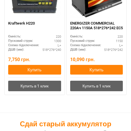
Kraftwerk H220
ENERGIZER COMMERCIAL
220Ач 1150A 518*276*242 EC5
220
220
Ємність:
Ємність:
1300
1150
Пусковий струм:
Пусковий струм:
L+
L+
Схема підключення:
Схема підключення:
518*276*240
518*276*242
ДШВ (мм):
ДШВ (мм):
7,750
грн.
10,090
грн.
Купить
Купить
Сдай старый аккумулятор