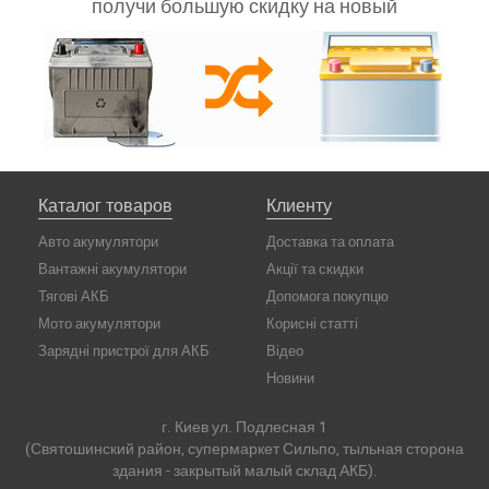
получи большую скидку на новый
Каталог товаров
Клиенту
Авто акумулятори
Доставка та оплата
Вантажні акумулятори
Акції та скидки
Тягові АКБ
Допомога покупцю
Мото акумулятори
Корисні статті
Зарядні пристрої для АКБ
Відео
Новини
г. Киев ул. Подлесная 1
(Святошинский район, супермаркет Сильпо, тыльная сторона
здания - закрытый малый склад АКБ).