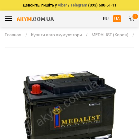
Дзвоніть, пишіть у
Viber
/
Telegram
(093) 600-51-11
0
RU
UA
Главная
Купити авто акумулятори
MEDALIST (Корея)