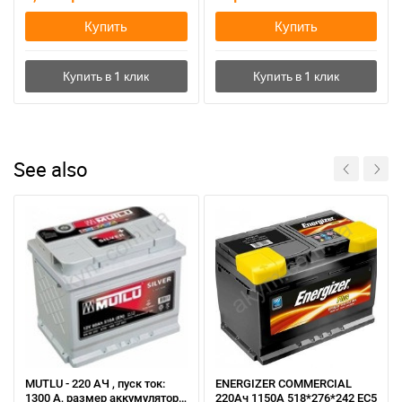
Купить
Купить
See also
MUTLU - 220 АЧ , пуск ток:
ENERGIZER COMMERCIAL
1300 А, размер аккумулятора
220Ач 1150A 518*276*242 EC5