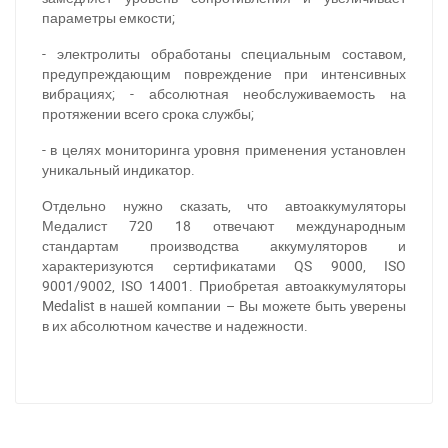
параметры емкости;
- электролиты обработаны специальным составом,
предупреждающим повреждение при интенсивных
вибрациях; - абсолютная необслуживаемость на
протяжении всего срока службы;
- в целях мониторинга уровня применения установлен
уникальный индикатор.
Отдельно нужно сказать, что автоаккумуляторы
Медалист 720 18 отвечают международным
стандартам производства аккумуляторов и
характеризуются сертификатами QS 9000, ISO
9001/9002, ISO 14001. Приобретая автоаккумуляторы
За відсутності звязку - дзвоніть, пишіть у Viber / Telegram
Medalist в нашей компании – Вы можете быть уверены
(093) 600-51-11
в их абсолютном качестве и надежности.
Написати в Viber
Написати в Telegram