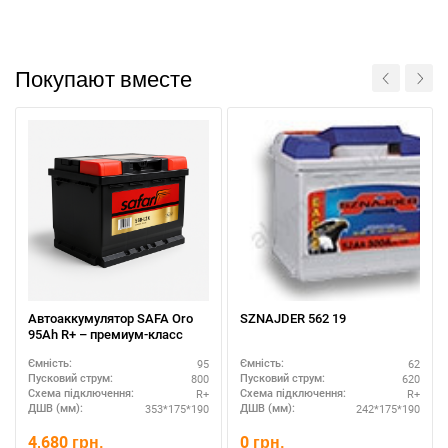
Покупают вместе
Автоаккумулятор SAFA Oro
SZNAJDER 562 19
95Ah R+ – премиум-класс
95
62
Ємність:
Ємність:
800
620
Пусковий струм:
Пусковий струм:
R+
R+
Схема підключення:
Схема підключення:
353*175*190
242*175*190
ДШВ (мм):
ДШВ (мм):
4,680
грн.
0
грн.