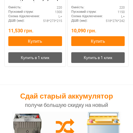
Мутлу (Турция): 518 Х 273 Х
220
220
Ємність:
Ємність:
215 мм.
1300
1150
Пусковий струм:
Пусковий струм:
L+
L+
Схема підключення:
Схема підключення:
518*273*215
518*276*242
ДШВ (мм):
ДШВ (мм):
11,530
грн.
10,090
грн.
Купить
Купить
Сдай старый аккумулятор
получи большую скидку на новый