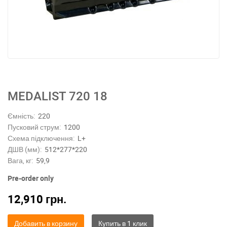
MEDALIST 720 18
Ємність:
220
Пусковий струм:
1200
Схема підключення:
L+
ДШВ (мм):
512*277*220
Вага, кг:
59,9
Pre-order only
12,910
грн.
Добавить в корзину