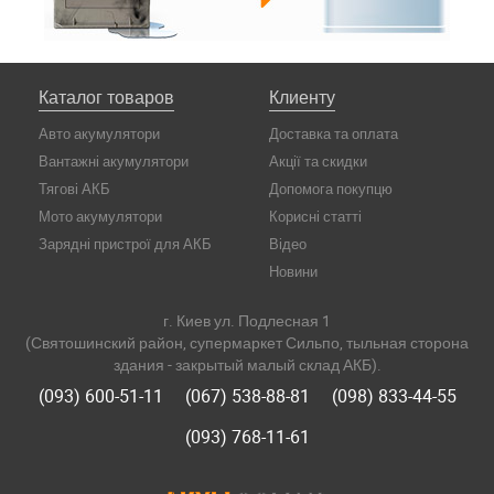
Каталог товаров
Клиенту
Авто акумулятори
Доставка та оплата
Вантажні акумулятори
Акції та скидки
Тягові АКБ
Допомога покупцю
Мото акумулятори
Корисні статті
Зарядні пристрої для АКБ
Відео
Новини
г. Киев ул. Подлесная 1
(Святошинский район, супермаркет Сильпо, тыльная сторона
здания - закрытый малый склад АКБ).
(093) 600-51-11
(067) 538-88-81
(098) 833-44-55
(093) 768-11-61