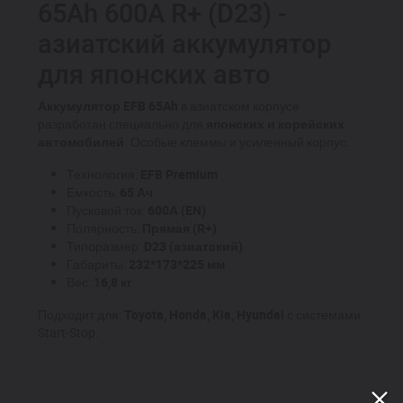
65Ah 600A R+ (D23) -
азиатский аккумулятор
для японских авто
Аккумулятор EFB 65Ah
в азиатском корпусе
разработан специально для
японских и корейских
автомобилей
. Особые клеммы и усиленный корпус.
Технология:
EFB Premium
Емкость:
65 Ач
Пусковой ток:
600А (EN)
Полярность:
Прямая (R+)
Типоразмер:
D23 (азиатский)
Габариты:
232*173*225 мм
Вес:
16,8 кг
Подходит для:
Toyota, Honda, Kia, Hyundai
с системами
Start-Stop.