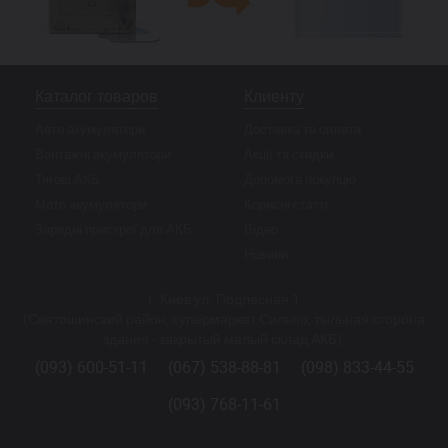
Каталог товаров
Клиенту
Авто акумулятори
Доставка та оплата
Вантажні акумулятори
Акції та скидки
Тягові АКБ
Допомога покупцю
Мото акумулятори
Корисні статті
Зарядні пристрої для АКБ
Відео
Новини
г. Киев ул. Подлесная 1
(Святошинский район, супермаркет Сильпо, тыльная сторона
здания - закрытый малый склад АКБ).
(093) 600-51-11
(067) 538-88-81
(098) 833-44-55
(093) 768-11-61