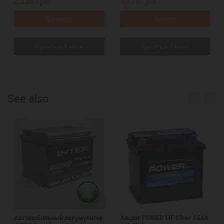
2,220
грн.
3,170
грн.
Купить
Купить
See also
Автомобильный аккумулятор
Акция! POWER MF Silver 65Аh