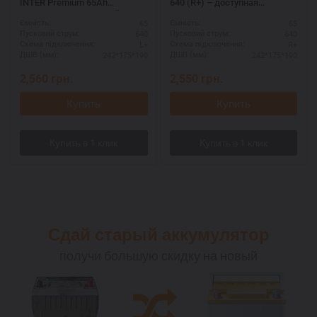
INTER Premium 65Ah
640 (R+) – доступная
полярность L+ - лучший
альтернатива премиальным
65
65
Ємність:
Ємність:
выбор 2024
брендам
640
640
Пусковий струм:
Пусковий струм:
L+
R+
Схема підключення:
Схема підключення:
242*175*190
242*175*190
ДШВ (мм):
ДШВ (мм):
2,560
грн.
2,550
грн.
Купить
Купить
Сдай старый аккумулятор
получи большую скидку на новый