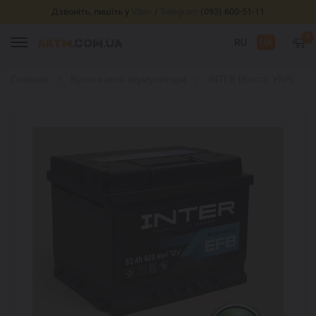
Дзвоніть, пишіть у
Viber
/
Telegram
(093) 600-51-11
0
RU
UA
Главная
Купити авто акумулятори
INTER (Веста, УКР)