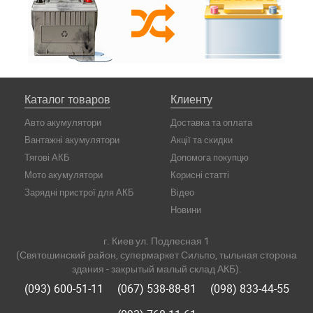
Каталог товаров
Клиенту
Авто акумулятори
Доставка та оплата
Вантажні акумулятори
Акції та скидки
Тягові АКБ
Допомога покупцю
Мото акумулятори
Корисні статті
Зарядні пристрої для АКБ
Відео
Новини
г. Киев ул. Подлесная 1
(Святошинский район, супермаркет Сильпо, тыльная сторона
здания - закрытый малый склад АКБ).
(093) 600-51-11
(067) 538-88-81
(098) 833-44-55