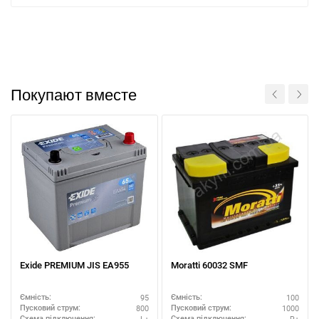
Покупают вместе
Exide PREMIUM JIS EA955
Moratti 60032 SMF
95
100
Ємність:
Ємність:
800
1000
Пусковий струм:
Пусковий струм:
L+
R+
Схема підключення:
Схема підключення: