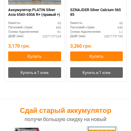
Аккумулятор PLATIN Silver
SZNAJDER Silver Calcium 565
Asia 65Ah 650A R+ (правый +)
85
65
65
Ємність:
Ємність:
650
640
Пусковий струм:
Пусковий струм:
R+
L+
Схема підключення:
Схема підключення:
232*172*224
242*175*190
ДШВ (мм):
ДШВ (мм):
3,170
грн.
3,260
грн.
Купить
Купить
Сдай старый аккумулятор
получи большую скидку на новый