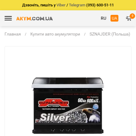
Дзвоніть, пишіть у
Viber
/
Telegram
(093) 600-51-11
0
RU
UA
Главная
Купити авто акумулятори
SZNAJDER (Польша)