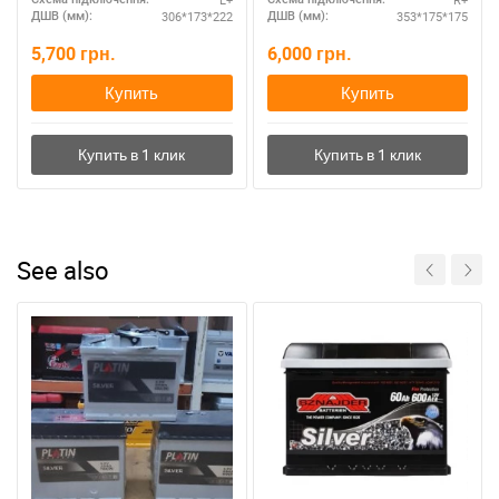
306*173*222
353*175*175
ДШВ (мм):
ДШВ (мм):
5,700
грн.
6,000
грн.
Купить
Купить
See also