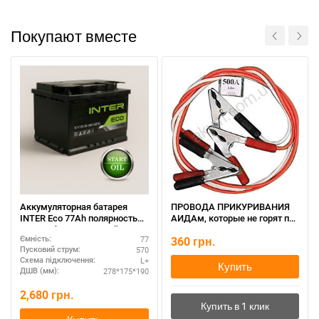
Покупают вместе
Аккумуляторная батарея
ПРОВОДА ПРИКУРИВАНИЯ
INTER Eco 77Ah полярность
АИДАм, которые не горят при
L+ - необслуживаемый
запуске 500, 2,2 м
77
360
грн.
Ємність:
570
Пусковий струм:
L+
Схема підключення:
Купить
278*175*190
ДШВ (мм):
2,680
грн.