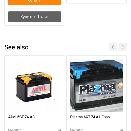
Купить
See also
Akvil 6СТ-74-А3
Plazma 6СТ-74 А1 Eвро
74
74
Ємність:
Ємність: