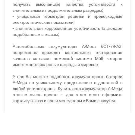
получать высочайшие качества устойчивости к
значительным и продолжительным разрядам;
- уникальная геометрия решетки и превосходные
электролитические показатели;
- значительная коррозионная устойчивость благодаря
подобранным сплавам;
Автомобильные аккумуляторы А-Мега 6СТ-74-А3
непременно проходят контрольные тестирования
качества согласно немецкой системе Moll, которая
имеет многочисленные награды и мировое.
У нас Вы можете подобрать аккумуляторные батареи
За відсутності звязку - дзвоніть, пишіть у Viber / Telegram
A-Mega по уникальному предложению с доставкой в
(093) 600-51-11
любой регион страны. Купить авто аккумулятор A-Mega
отныне очень просто – для этого стоит оформить
Написати в Viber
Написати в Telegram
карточку заказа и наши менеджеры с Вами свяжутся.