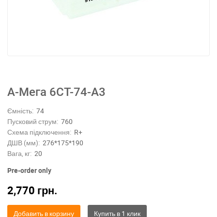
А-Мега 6СТ-74-А3
Ємність:
74
Пусковий струм:
760
Схема підключення:
R+
ДШВ (мм):
276*175*190
Вага, кг:
20
Pre-order only
2,770
грн.
Добавить в корзину