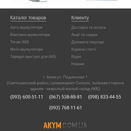
Каталог товаров
Клиенту
Авто акумулятори
Доставка та оплата
Вантажні акумулятори
Акції та скидки
Тягові АКБ
Допомога покупцю
Мото акумулятори
Корисні статті
Зарядні пристрої для АКБ
Відео
Новини
г. Киев ул. Подлесная 1
(Святошинский район, супермаркет Сильпо, тыльная сторона
здания - закрытый малый склад АКБ).
(093) 600-51-11
(067) 538-88-81
(098) 833-44-55
(093) 768-11-61