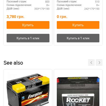
800
510
Пусковий струм:
Пусковий струм:
R+
R+
Схема підключення:
Схема підключення:
353*175*190
242*175*190
ДШВ (мм):
ДШВ (мм):
3,780
грн.
0
грн.
Купить
Купить
See also