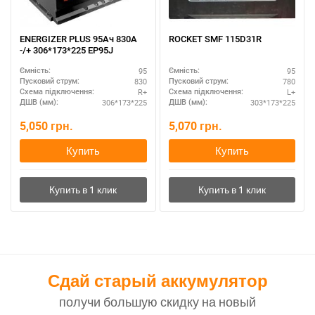
ENERGIZER PLUS 95Ач 830A
ROCKET SMF 115D31R
-/+ 306*173*225 EP95J
95
95
Ємність:
Ємність:
830
780
Пусковий струм:
Пусковий струм:
R+
L+
Схема підключення:
Схема підключення:
306*173*225
303*173*225
ДШВ (мм):
ДШВ (мм):
5,050
грн.
5,070
грн.
Купить
Купить
Сдай старый аккумулятор
получи большую скидку на новый