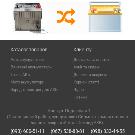
Каталог товаров
Клиенту
Авто акумулятори
Доставка та оплата
Вантажні акумулятори
Акції та скидки
Тягові АКБ
Допомога покупцю
Мото акумулятори
Корисні статті
Зарядні пристрої для АКБ
Відео
Новини
г. Киев ул. Подлесная 1
(Святошинский район, супермаркет Сильпо, тыльная сторона
здания - закрытый малый склад АКБ).
(093) 600-51-11
(067) 538-88-81
(098) 833-44-55