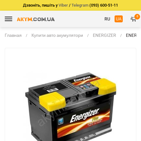
Дзвоніть, пишіть у
Viber
/
Telegram
(093) 600-51-11
0
RU
UA
Главная
Купити авто акумулятори
ENERGIZER
ENERG
PLUS 9
830A +/
306*17
EP95J