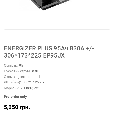
ENERGIZER PLUS 95Ач 830A +/-
306*173*225 EP95JX
Ємність:
95
Пусковий струм:
830
Схема підключення:
L+
ДШВ (мм):
306*173*225
Марка АКБ:
Energizer
Pre-order only
5,050
грн.