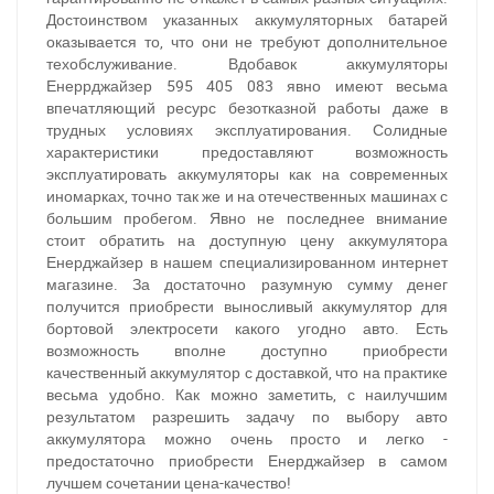
Достоинством указанных аккумуляторных батарей
оказывается то, что они не требуют дополнительное
техобслуживание. Вдобавок аккумуляторы
Енеррджайзер 595 405 083 явно имеют весьма
впечатляющий ресурс безотказной работы даже в
трудных условиях эксплуатирования. Солидные
характеристики предоставляют возможность
эксплуатировать аккумуляторы как на современных
иномарках, точно так же и на отечественных машинах с
большим пробегом. Явно не последнее внимание
стоит обратить на доступную цену аккумулятора
Енерджайзер в нашем специализированном интернет
магазине. За достаточно разумную сумму денег
получится приобрести выносливый аккумулятор для
бортовой электросети какого угодно авто. Есть
возможность вполне доступно приобрести
За відсутності звязку - дзвоніть, пишіть у Viber / Telegram
качественный аккумулятор с доставкой, что на практике
(093) 600-51-11
весьма удобно. Как можно заметить, с наилучшим
результатом разрешить задачу по выбору авто
Написати в Viber
Написати в Telegram
аккумулятора можно очень просто и легко -
предостаточно приобрести Енерджайзер в самом
лучшем сочетании цена-качество!