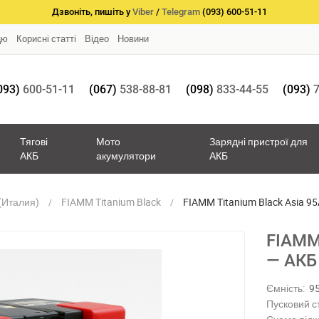
Дзвоніть, пишіть у
Viber
/
Telegram
(093) 600-51-11
цю
Корисні статті
Відео
Новини
093)
600-51-11
(067)
538-88-81
(098)
833-44-55
(093)
7
Тягові
Мото
Зарядні пристрої для
АКБ
акумулятори
АКБ
(Италия)
FIAMM Titanium Black
FIAMM Titanium Black Asia 9
FIAMM 
— АКБ
Ємність:
9
Пусковий с