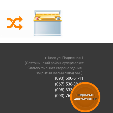
г. Киев ул. Подлесная 1
(Святошинский район, супермаркет
Сильпо, тыльная сторона здания -
закрытый малый склад АКБ).
(093) 600-51-11
(067) 538-88-81
(098) 833-44-55
(093) 768-11-61
ПОДОБРАТЬ
АККУМУЛЯТОР