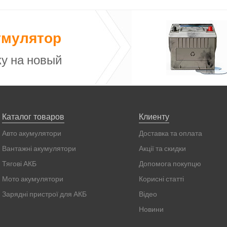
умулятор
у на новый
Каталог товаров
Клиенту
Авто акумулятори
Доставка та оплата
Вантажні акумулятори
Акції та скидки
Тягові АКБ
Допомога покупцю
Мото акумулятори
Корисні статті
Зарядні пристрої для АКБ
Відео
Новини