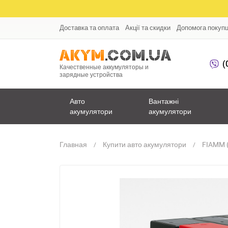
Доставка та оплата
Акції та скидки
Допомога покуп
(
Качественные аккумуляторы и
зарядные устройства
Авто
Вантажні
акумулятори
акумулятори
Главная
Купити авто акумулятори
FIAMM 