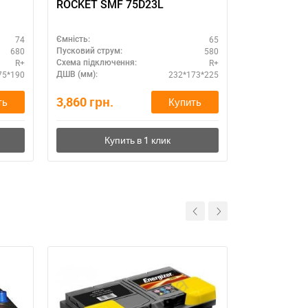
ROCKET SMF 75D23L
ТORNADO 6
74
65
Ємність:
Ємність:
680
580
Пусковий струм:
Пусковий стру
R+
R+
Схема підключення:
Схема підклю
75*190
232*173*225
ДШВ (мм):
ДШВ (мм):
3,860
грн.
0
грн.
ть
Купить