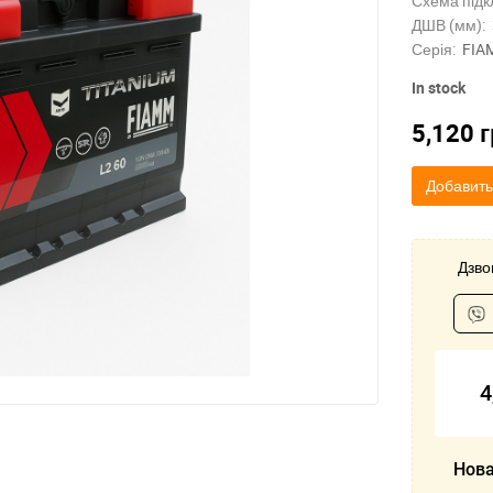
Схема підк
ДШВ (мм):
Серія:
FIA
In stock
5,120
г
Добавить
Дзвон
4
Нова