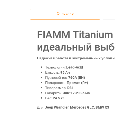
Описание
FIAMM Titanium 
идеальный выб
Надежная работа в экстремальных услови
Технология:
Lead-Acid
Емкость:
95 Ач
Пусковой ток:
760А (EN)
Полярность:
Прямая (R+)
Типоразмер:
D31
Габариты:
306*173*225 мм
Вес:
24.5 кг
Для:
Jeep Wrangler, Mercedes GLC, BMW X3