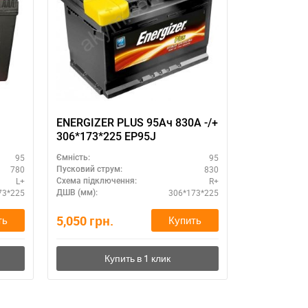
ENERGIZER PLUS 95Ач 830A -/+
ENERGIZER PLU
306*173*225 EP95J
95
95
Ємність:
Ємність:
780
830
Пусковий струм:
Пусковий стру
L+
R+
Схема підключення:
Схема підклю
73*225
306*173*225
ДШВ (мм):
ДШВ (мм):
5,050
грн.
5,050
грн.
ть
Купить