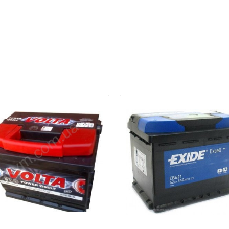
а відсутності звязку - дзвоніть, пишіть у Viber / Telegram (093) 600-51-
Написати в Viber
Написати в Telegram