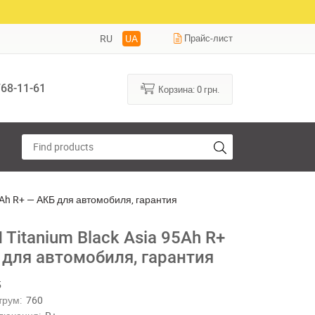
RU
UA
Прайс-лист
68-11-61
Корзина:
0
грн.
5Ah R+ — АКБ для автомобиля, гарантия
Titanium Black Asia 95Ah R+
 для автомобиля, гарантия
5
трум:
760