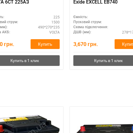
A 6СТ 225АЗ
Exide EXCELL EB740
225
ть:
Ємність:
1500
вий струм:
Пусковий струм:
490*270*235
мм):
Схема підключення:
VOLTA
278*1
 АКБ:
ДШВ (мм):
50
грн.
3,670
грн.
Купить
Купи