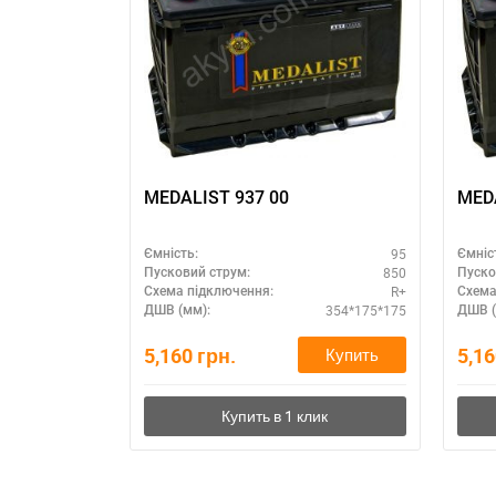
MEDALIST 937 00
MEDA
95
Ємність:
Ємніс
850
Пусковий струм:
Пуско
R+
Схема підключення:
Схема
354*175*175
ДШВ (мм):
ДШВ (
5,160
грн.
5,1
Купить