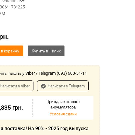
лючення:
R+
306*173*225
MM
рн.
 в корзину
іть, пишіть у Viber / Telegram (093) 600-51-11
Написати в Viber
Написати в Telegram
При здаче старого
,835
грн.
аккумулятора
Условия сдачи
я поставка! На 90% - 2025 год выпуска