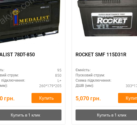
LIST 78DT-850
ROCKET SMF 115D31R
95
ть:
Ємність:
850
вий струм:
Пусковий струм:
L+
 підключення:
Схема підключення:
260*179*205
303*1
мм):
ДШВ (мм):
60
грн.
5,070
грн.
Купить
Купи