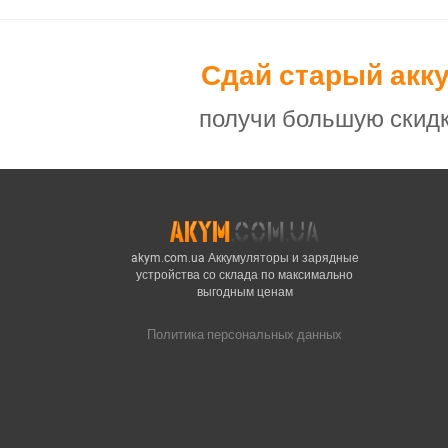
Сдай старый акк
получи большую скидк
akym.com.ua Аккумуляторы и зарядные
устройства со склада по максимально
выгодным ценам
Политика персональных данных