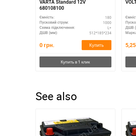
VARTA Standard 12V
VOLT
680108100
180
Ємність:
Ємніс
1000
Пусковий струм:
Пуско
L+
Схема підключення:
ДШВ (
512*185*234
ДШВ (мм):
Марка
0
грн.
5,2
Купить
See also