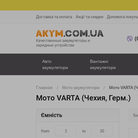
Доставка та оплата
Акції та скидки
Допомога покуп
(
Качественные аккумуляторы и
зарядные устройства
Авто
Вантажні
акумулятори
акумулятори
Главная
Мото акумулятори
Мото VARTA (Ч
Мото VARTA (Чехия, Герм.)
Ємність
Sor
from
to