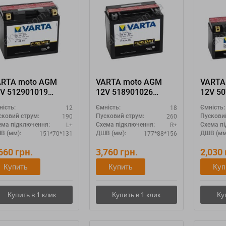
ARTA moto AGM
VARTA moto AGM
VARTA
V 512901019
12V 518901026
12V 5
12B-4 YT12B-BS
YTX20L-4 YTX20L-BS
"YT7B-
12
18
ність:
Ємність:
Ємність:
190
260
сковий струм:
Пусковий струм:
Пускови
L+
R+
ема підключення:
Схема підключення:
Схема п
151*70*131
177*88*156
В (мм):
ДШВ (мм):
ДШВ (мм
,660
грн.
3,760
грн.
2,030
Купить
Купить
Куп