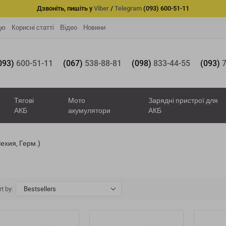
Дзвоніть, пишіть у
Viber
/
Telegram
(093) 600-51-11
цю
Корисні статті
Відео
Новини
093)
600-51-11
(067)
538-88-81
(098)
833-44-55
(093)
7
Тягові
Мото
Зарядні пристрої для
АКБ
акумулятори
АКБ
ехия, Герм.)
t by:
Bestsellers