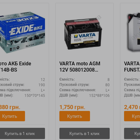
то АКБ Exide
VARTA moto AGM
VARTA
T14B-BS
12V 508012008
FUNST
"YTX9-4 YTX9-BS"
51440
12
8
ність:
Ємність:
Ємність:
190
80
сковий струм:
Пусковий струм:
Пускови
L+
L+
ема підключення:
Схема підключення:
Схема п
150*70*145
152*88*106
В (мм):
ДШВ (мм):
ДШВ (мм
,380
грн.
1,750
грн.
2,470
Купить
Купить
Куп