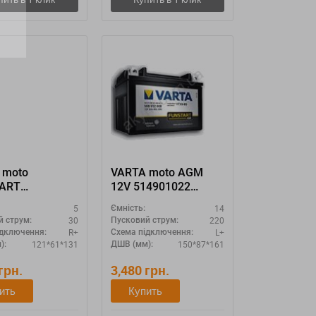
 moto
VARTA moto AGM
ART
12V 514901022
003 "12N5-3B
(514902022) YTX16-
5
14
Ємність:
"
4-1 YTX16-BS-1
30
220
й струм:
Пусковий струм:
R+
L+
ідключення:
Схема підключення:
121*61*131
150*87*161
):
ДШВ (мм):
грн.
3,480
грн.
ить
Купить