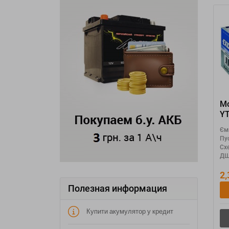
Мо
Y
Єм
Пу
Сх
ДШ
2
Полезная информация
Купити акумулятор у кредит