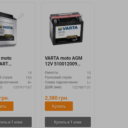
 moto
VARTA moto AGM
ART
12V 510012009
0019 YB14L-A1
"YTX12-4 YTX12-BS"
14
10
Ємність:
190
90
й струм:
Пусковий струм:
R+
L+
ідключення:
Схема підключення:
135*91*167
152*88*131
):
ДШВ (мм):
грн.
2,380
грн.
ить
Купить