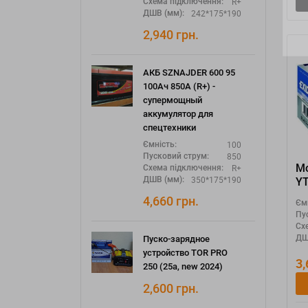
R+
Схема підключення:
242*175*190
ДШВ (мм):
2,940
грн.
АКБ SZNAJDER 600 95
100Ач 850А (R+) -
супермощный
аккумулятор для
спецтехники
100
Ємність:
850
Пусковий струм:
Мо
R+
Схема підключення:
350*175*190
ДШВ (мм):
Y
4,660
грн.
Єм
Пу
Сх
ДШ
Пуско-зарядное
устройство TOR PRO
3
250 (25а, new 2024)
2,600
грн.