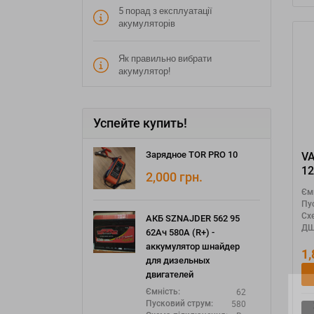
5 порад з експлуатації
акумуляторів
Як правильно вибрати
акумулятор!
Успейте купить!
Зарядное TOR PRO 10
V
12
2,000
грн.
"Y
Єм
Пу
Сх
АКБ SZNAJDER 562 95
ДШ
62Ач 580А (R+) -
аккумулятор шнайдер
1
для дизельных
двигателей
62
Ємність:
З
580
Пусковий струм: