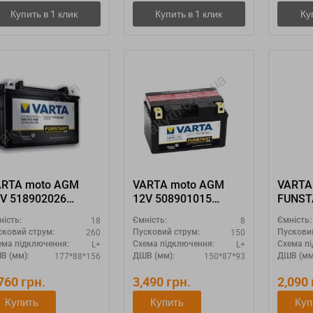
ARTA moto AGM
VARTA moto AGM
VARTA
V 518902026
12V 508901015
FUNST
X20-4 YTX20-BS
"YTZ10S-4 YTZ10S-
511012
18
8
ність:
Ємність:
Ємність:
BS"
3A / 1
260
150
сковий струм:
Пусковий струм:
Пускови
12N10-
L+
L+
ема підключення:
Схема підключення:
Схема п
A2"
177*88*156
150*87*93
В (мм):
ДШВ (мм):
ДШВ (мм
,760
грн.
3,490
грн.
2,090
Купить
Купить
Куп