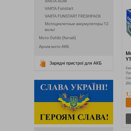
VARTA AGM
VARTA Funstart
VARTA FUNSTART FRESHPACK
Мотоциклетные аккумуляторы 12
вольт
Мото Outdo (Китай)
Архив мото АКБ
Мо
Y
Зарядні пристрої для АКБ
Єм
Пу
Сх
ДШ
1