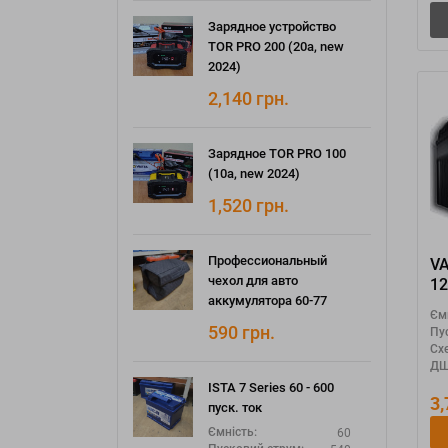
Зарядное устройство
TOR PRO 200 (20а, new
2024)
2,140
грн.
Зарядное TOR PRO 100
(10а, new 2024)
1,520
грн.
Профессиональный
V
чехол для авто
12
аккумулятора 60-77
YT
Єм
590
грн.
Пу
Сх
ДШ
ISTA 7 Series 60 - 600
3
пуск. ток
60
Ємність: