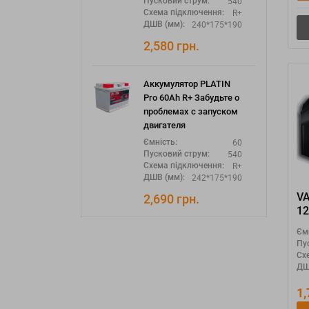
540
Пусковий струм:
R+
Схема підключення:
240*175*190
ДШВ (мм):
2,580
грн.
Аккумулятор PLATIN
Pro 60Ah R+ Забудьте о
проблемах с запуском
двигателя
60
Ємність:
540
Пусковий струм:
R+
Схема підключення:
242*175*190
ДШВ (мм):
V
2,690
грн.
12
"Y
Єм
Пу
Сх
ДШ
1