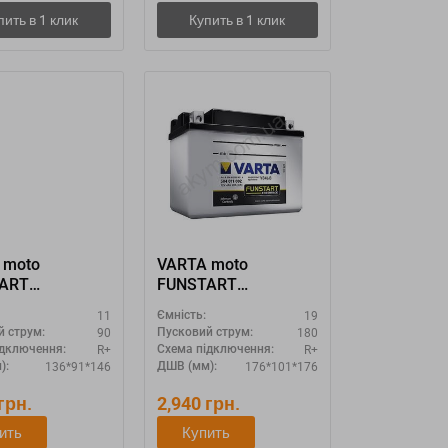
 moto
VARTA moto
ART
FUNSTART
009 "12N10-
519014018 YB16CL-B
11
19
Ємність:
2N10-3A-1
90
180
й струм:
Пусковий струм:
3A-2 / YB10L-
R+
R+
ідключення:
Схема підключення:
136*91*146
176*101*176
):
ДШВ (мм):
грн.
2,940
грн.
ить
Купить