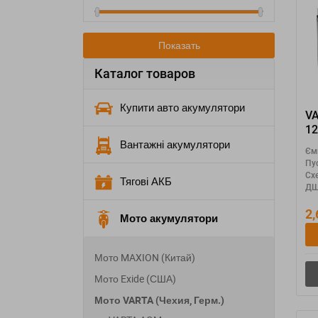
Показать
Каталог товаров
Купити авто акумулятори
V
12
YT
Вантажні акумулятори
Єм
Пу
Сх
Тягові АКБ
ДШ
2
Мото акумулятори
Мото MAXION (Китай)
Мото Exide (США)
Мото VARTA (Чехия, Герм.)