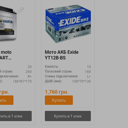
 moto
Мото АКБ Exide
ART
YT12B-BS
0026 12N20AH
20
10
Ємність:
260
160
й струм:
Пусковий струм:
R+
L+
ідключення:
Схема підключення:
186*81*170
150*70*130
):
ДШВ (мм):
грн.
1,760
грн.
ить
Купить