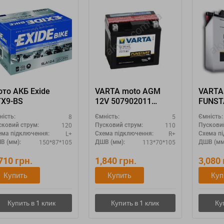
то АКБ Exide
VARTA moto AGM
VARTA
TX9-BS
12V 507902011
FUNST
"YTZ7S-4 YTZ7S-BS"
52040
8
5
ність:
Ємність:
Ємність:
120
110
сковий струм:
Пусковий струм:
Пускови
L+
R+
ема підключення:
Схема підключення:
Схема п
150*87*105
113*70*105
В (мм):
ДШВ (мм):
ДШВ (мм
,710
грн.
1,840
грн.
3,080
Купить
Купить
Куп