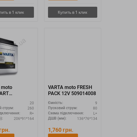
 moto
VARTA moto FRESH
ART
PACK 12V 509014008
50-N18L-
20
9
Ємність:
260
80
й струм:
Пусковий струм:
R+
L+
ідключення:
Схема підключення:
206*91*164
136*76*134
):
ДШВ (мм):
грн.
1,760
грн.