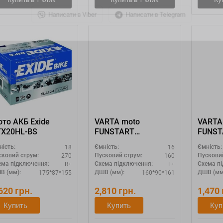
Написати в Viber
Написати в Telegram
то АКБ Exide
VARTA moto
VARTA
TX20HL-BS
FUNSTART
FUNST
516015016 "YB16B-A
505012
18
16
ність:
Ємність:
Ємність:
YB16B-A1"
YB5L-B
270
160
сковий струм:
Пусковий струм:
Пускови
R+
L+
ема підключення:
Схема підключення:
Схема п
175*87*155
160*90*161
В (мм):
ДШВ (мм):
ДШВ (мм
,620
грн.
2,810
грн.
1,470
Купить
Купить
Куп