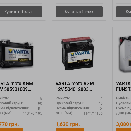
ARTA moto AGM
VARTA moto AGM
VARTA
V 505901009
12V 504012003
FUNST
TZ6S-4 YTZ6S-BS"
"YTX5L-4 YTX5L-BS"
520401026 Y
5
4
ність:
Ємність:
Ємність:
A3
90
40
сковий струм:
Пусковий струм:
Пускови
R+
R+
ема підключення:
Схема підключення:
Схема п
113*70*105
114*71*106
В (мм):
ДШВ (мм):
ДШВ (мм
,770
грн.
1,620
грн.
3,080