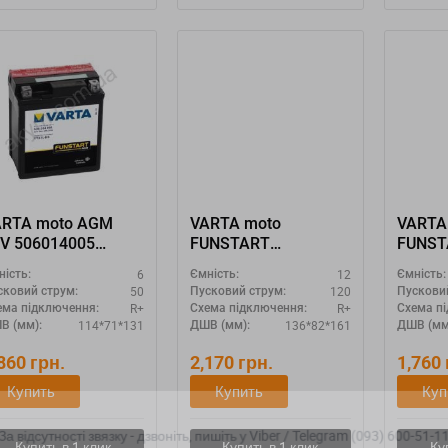
ARTA moto AGM
VARTA moto
VARTA
V 506014005
FUNSTART
FUNST
TX7L-4 YTX7L-BS"
512013012 "YB12AL-
509014
6
12
ність:
Ємність:
Ємність:
A YB12AL-A2"
1 YB9-
50
120
сковий струм:
Пусковий струм:
Пускови
R+
R+
ема підключення:
Схема підключення:
Схема п
114*71*131
136*82*161
В (мм):
ДШВ (мм):
ДШВ (мм
,860
грн.
2,170
грн.
1,760
Купить
Купить
Куп
а відсутності звязку - дзвоніть, пишіть у Viber / Telegram (093) 600-51-