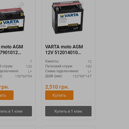
 moto AGM
VARTA moto AGM
07901012
12V 512014010
4 YT7B-BS"
YTX14-4 YTX14-BS
7
12
Ємність:
120
100
й струм:
Пусковий струм:
L+
L+
ідключення:
Схема підключення:
150*66*94
152*88*147
):
ДШВ (мм):
грн.
2,510
грн.
ить
Купить