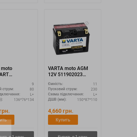
 moto
VARTA moto AGM
ART
12V 511902023
008 "12N9-4B-
YTZ14S-4 YTZ14S-BS
9
11
Ємність:
B"
80
230
й струм:
Пусковий струм:
L+
L+
ідключення:
Схема підключення:
136*76*134
150*87*110
):
ДШВ (мм):
грн.
4,660
грн.
ить
Купить
11