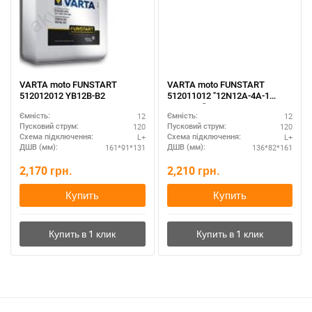
VARTA moto FUNSTART
VARTA moto FUNSTART
512012012 YB12B-B2
512011012 "12N12A-4A-1
YB12A-A"
12
12
Ємність:
Ємність:
120
120
Пусковий струм:
Пусковий струм:
L+
L+
Схема підключення:
Схема підключення:
161*91*131
136*82*161
ДШВ (мм):
ДШВ (мм):
2,170
грн.
2,210
грн.
Купить
Купить