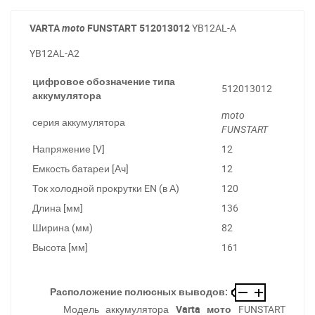
VARTA
moto
FUNSTART
512013012
YB12AL-A
YB12AL-A2
цифровое обозначение типа
512013012
аккумулятора
moto
серия аккумулятора
FUNSTART
Напряжение [V]
12
Емкость батареи [Ач]
12
Ток холодной прокрутки EN (в А)
120
Длина [мм]
136
Ширина (мм)
82
Высота [мм]
161
Расположение полюсных выводов:
Модель аккумулятора
Varta мото
FUNSTART