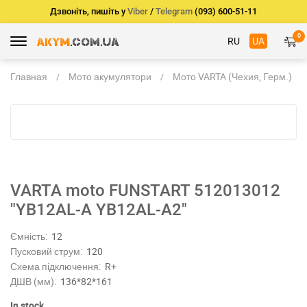
Дзвоніть, пишіть у
Viber
/
Telegram
(093) 600-51-11
0
RU
UA
Главная
Мото акумулятори
Мото VARTA (Чехия, Герм.)
VARTA moto FUNSTART 512013012
"YB12AL-A YB12AL-A2"
Ємність:
12
Пусковий струм:
120
Схема підключення:
R+
ДШВ (мм):
136*82*161
In stock