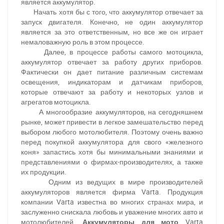
является аккумулятор.
Начать хотя бы с того, что аккумулятор отвечает за
запуск двигателя. Конечно, не один аккумулятор
является за это ответственным, но все же он играет
немаловажную роль в этом процессе.
Далее, в процессе работы самого мотоцикла,
аккумулятор отвечает за работу других приборов.
Фактически он дает питание различным системам
освещения, индикаторам и датчикам приборов,
которые отвечают за работу и некоторых узлов и
агрегатов мотоцикла.
А многообразие аккумуляторов, на сегодняшнем
рынке, может привести в легкое замешательство перед
выбором любого мотолюбителя. Поэтому очень важно
перед покупкой аккумулятора для свого «железного
коня» запастись хотя бы минимальными знаниями и
представлениями о фирмах-производителях, а также
их продукции.
За відсутності звязку - дзвоніть, пишіть у Viber / Telegram
Одним из ведущих в мире производителей
(093) 600-51-11
аккумуляторов является фирма Varta. Продукция
компании Varta известна во многих странах мира, и
Написати в Viber
Написати в Telegram
заслуженно снискала любовь и уважение многих авто и
мотолюбителей.
Аккумуляторы для мото
Varta