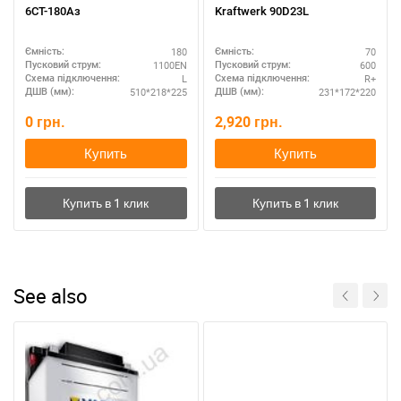
6СТ-180Аз
Kraftwerk 90D23L
180
70
Ємність:
Ємність:
1100EN
600
Пусковий струм:
Пусковий струм:
L
R+
Схема підключення:
Схема підключення:
510*218*225
231*172*220
ДШВ (мм):
ДШВ (мм):
0
грн.
2,920
грн.
Купить
Купить
See also