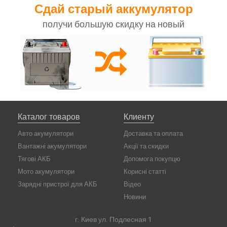
Сдай старый аккумулятор
получи большую скидку на новый
Каталог товаров
Клиенту
Авто акумулятори
Доставка та оплата
Вантажні акумулятори
Акції та скидки
Тягові АКБ
Допомога покупцю
Мото акумулятори
Корисні статті
Зарядні пристрої для АКБ
Відео
Новини
г. Киев ул. Подлесная 1