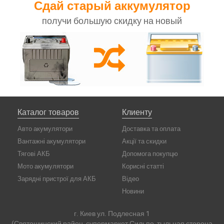
Сдай старый аккумулятор
получи большую скидку на новый
Каталог товаров
Клиенту
Авто акумулятори
Доставка та оплата
Вантажні акумулятори
Акції та скидки
Тягові АКБ
Допомога покупцю
Мото акумулятори
Корисні статті
Зарядні пристрої для АКБ
Відео
Новини
г. Киев ул. Подлесная 1
(Святошинский район, супермаркет Сильпо, тыльная сторона