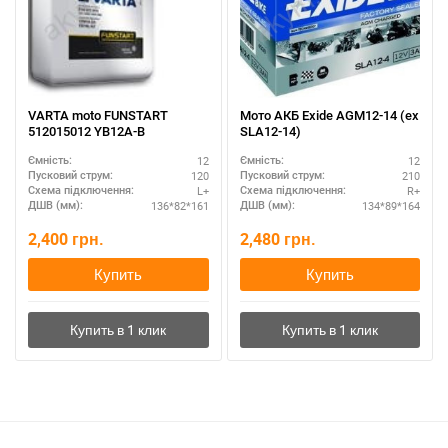
VARTA moto FUNSTART
Мото АКБ Exide AGM12-14 (ex
512015012 YB12A-B
SLA12-14)
12
12
Ємність:
Ємність:
120
210
Пусковий струм:
Пусковий струм:
L+
R+
Схема підключення:
Схема підключення:
136*82*161
134*89*164
ДШВ (мм):
ДШВ (мм):
2,400
грн.
2,480
грн.
Купить
Купить