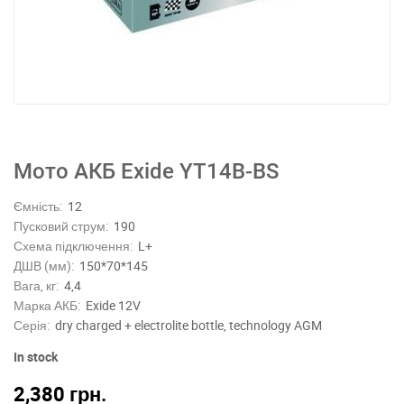
Мото АКБ Exide YT14B-BS
Ємність:
12
Пусковий струм:
190
Схема підключення:
L+
ДШВ (мм):
150*70*145
Вага, кг:
4,4
Марка АКБ:
Exide 12V
Серія:
dry charged + electrolite bottle, technology AGM
In stock
2,380
грн.