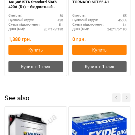
Акция! ISTA Standard 50Аh
ТORNADO 6СТ-55 А1
420А (R+) – бюджетный
вариант для города
50
55
Ємність:
Ємність:
420
450 А
Пусковий струм:
Пусковий струм:
R+
L+
Схема підключення:
Схема підключення:
207*175*190
242*175*190
ДШВ (мм):
ДШВ (мм):
1,380
грн.
0
грн.
Купить
Купить
See also