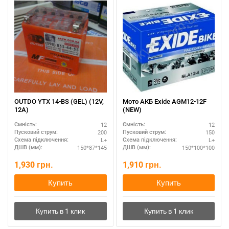
OUTDO YTX 14-BS (GEL) (12V,
Мото АКБ Exide AGM12-12F
12A)
(NEW)
12
12
Ємність:
Ємність:
200
150
Пусковий струм:
Пусковий струм:
L+
L+
Схема підключення:
Схема підключення:
150*87*145
150*100*100
ДШВ (мм):
ДШВ (мм):
1,930
грн.
1,910
грн.
Купить
Купить