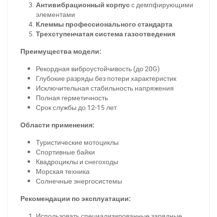
Антивибрационный корпус
с демпфирующими
элементами
Клеммы профессионального стандарта
Трехступенчатая система газоотведения
Преимущества модели:
Рекордная виброустойчивость (до 20G)
Глубокие разряды без потери характеристик
Исключительная стабильность напряжения
Полная герметичность
Срок службы до 12-15 лет
Области применения:
Туристические мотоциклы
Спортивные байки
Квадроциклы и снегоходы
Морская техника
Солнечные энергосистемы
За відсутності звязку - дзвоніть, пишіть у Viber / Telegram
Рекомендации по эксплуатации:
(093) 600-51-11
Использовать специализированные зарядные