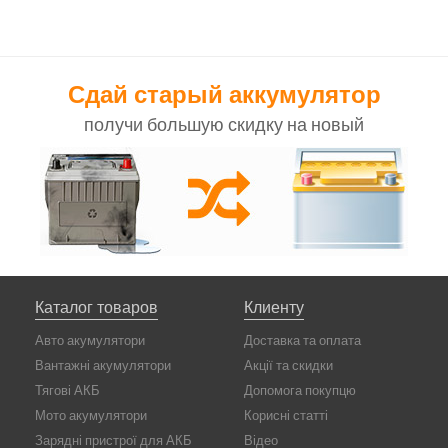
Сдай старый аккумулятор
получи большую скидку на новый
Каталог товаров
Клиенту
Авто акумулятори
Доставка та оплата
Вантажні акумулятори
Акції та скидки
Тягові АКБ
Допомога покупцю
Мото акумулятори
Корисні статті
Зарядні пристрої для АКБ
Відео