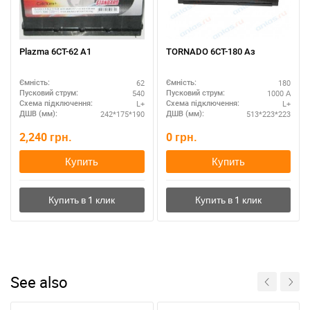
Plazma 6СТ-62 А1
TORNADO 6СТ-180 Аз
62
180
Ємність:
Ємність:
540
1000 А
Пусковий струм:
Пусковий струм:
L+
L+
Схема підключення:
Схема підключення:
242*175*190
513*223*223
ДШВ (мм):
ДШВ (мм):
2,240
грн.
0
грн.
Купить
Купить
See also