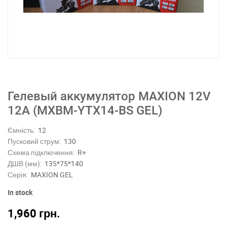
Гелевый аккумулятор MAXION 12V
12A (MXBM-YTX14-BS GEL)
Ємність:
12
Пусковий струм:
130
Схема підключення:
R+
ДШВ (мм):
135*75*140
Серія:
MAXION GEL
In stock
1,960
грн.