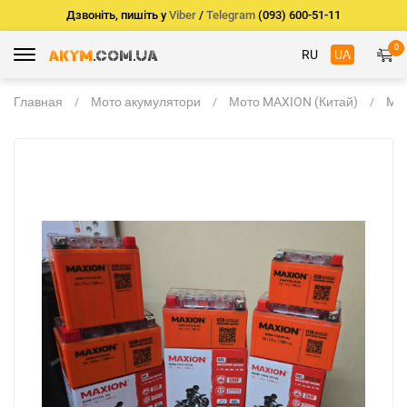
Дзвоніть, пишіть у
Viber
/
Telegram
(093) 600-51-11
0
RU
UA
Главная
Мото акумулятори
Мото MAXION (Китай)
MA