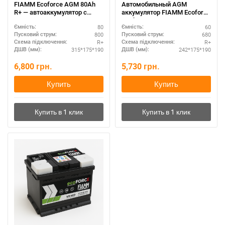
FIAMM Ecoforce AGM 80Ah
Автомобильный AGM
R+ — автоаккумулятор с
аккумулятор FIAMM Ecoforce
лучшими условиями
60Ah R+ — купить в Украине
80
60
Ємність:
Ємність:
800
680
Пусковий струм:
Пусковий струм:
R+
R+
Схема підключення:
Схема підключення:
315*175*190
242*175*190
ДШВ (мм):
ДШВ (мм):
6,800
грн.
5,730
грн.
Купить
Купить