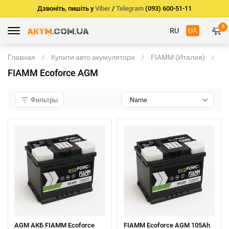
Дзвоніть, пишіть у
Viber
/
Telegram
(093) 600-51-11
0
RU
UA
Главная
Купити авто акумулятори
FIAMM (Италия)
F
Ec
FIAMM Ecoforce AGM
A
Фильтры
Name
AGM АКБ FIAMM Ecoforce
FIAMM Ecoforce AGM 105Ah