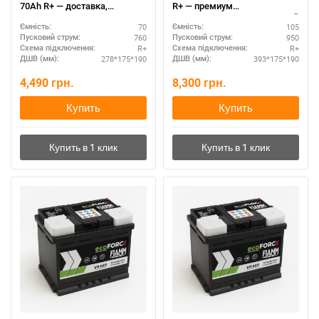
70Ah R+ — доставка,
R+ — премиум
гарантия, низкая цена
автоаккумулятор с гарантией
70
105
Ємність:
Ємність:
760
950
Пусковий струм:
Пусковий струм:
R+
R+
Схема підключення:
Схема підключення:
278*175*190
393*175*190
ДШВ (мм):
ДШВ (мм):
4,490
грн.
8,300
грн.
Купить
Купить