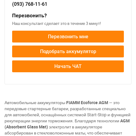
(093)
768-11-61
Перезвонить?
Наш консультант сделает это в течение 3 минут!
Перезвонить мне
Подобрать аккумулятор
За відсутності звязку - дзвоніть, пишіть у Viber / Telegram
(093) 600-51-11
Начать ЧАТ
Написати в Viber
Написати в Telegram
Автомобильные аккумуляторы
FIAMM Ecoforce AGM
— это
передовые стартерные батареи, разработанные специально
для автомобилей, оснащённых системой Start-Stop и функцией
рекуперации энергии торможения. Благодаря технологии
AGM
(Absorbent Glass Mat)
электролит в аккумуляторе
абсорбирован в стекловолоконные маты, что обеспечивает