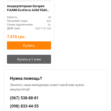
Аккумуляторная батарея
FIAMM Ecoforce AGM 95Ah
R+ — купить выгодно
95
Ємність:
850
Пусковий струм:
R+
Схема підключення:
353*175*190
ДШВ (мм):
7,410
грн.
Купить
Нужна помощь?
Звоните, наши менеджеры знают какой вам нужен
аккумулятор!
(067)
538-88-81
(098)
833-44-55