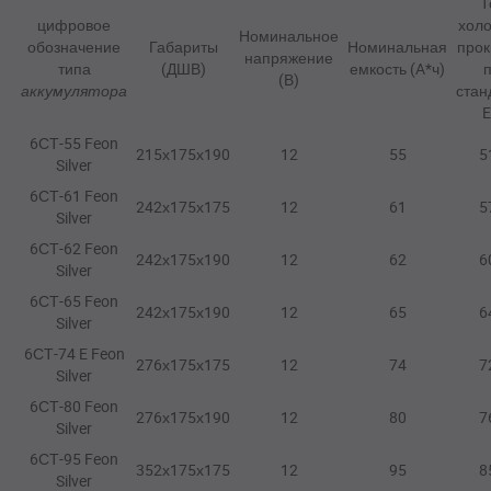
Т
цифровое
хол
Номинальное
обозначение
Габариты
Номинальная
прок
напряжение
типа
(ДШВ)
емкость (A*ч)
(В)
аккумулятора
стан
6СТ-55 Feon
215х175х190
12
55
5
Silver
6СТ-61 Feon
242х175х175
12
61
5
Silver
6СТ-62 Feon
242х175х190
12
62
6
Silver
6СТ-65 Feon
242х175х190
12
65
6
Silver
6СТ-74 E Feon
276х175х175
12
74
7
Silver
6СТ-80 Feon
276х175х190
12
80
7
Silver
6СТ-95 Feon
352х175х175
12
95
8
Silver