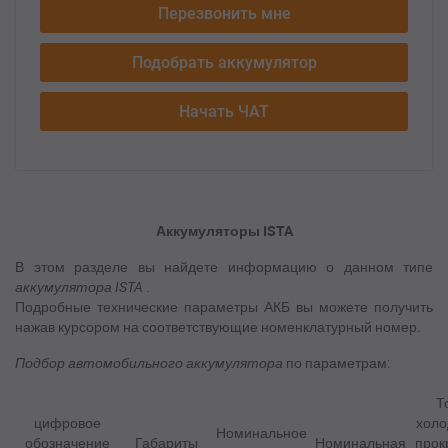
Перезвонить мне
Подобрать аккумулятор
Начать ЧАТ
Аккумуляторы ISTA
В этом разделе вы найдете информацию о данном типе
аккумулятора ISTA
.
Подробные технические параметры АКБ вы можете получить
нажав курсором на соответствующие номенклатурный номер.
Подбор
автомобильного аккумулятора
по параметрам:
Т
цифровое
холо
Номинальное
обозначение
Габариты
Номинальная
прок