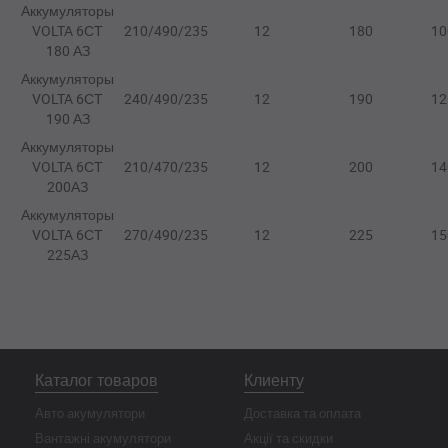
Аккумуляторы
VOLTA 6СТ
210/490/235
12
180
10
180 АЗ
Аккумуляторы
VOLTA 6СТ
240/490/235
12
190
12
190 АЗ
Аккумуляторы
VOLTA 6СТ
210/470/235
12
200
14
200АЗ
Аккумуляторы
VOLTA 6СТ
270/490/235
12
225
15
225АЗ
Каталог товаров
Клиенту
Авто акумулятори
Доставка та оплата
Вантажні акумулятори
Акції та скидки