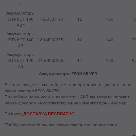
*
Аккумуляторы
ISTA 6СТ 100
175/350/190
12
100
7
АЗ *
Аккумуляторы
ISTA 6СТ 140
180/490/235
12
140
7
АЗ
Аккумуляторы
ISTA 6СТ 190
240/490/235
12
190
9
АЗ
Аккумуляторы FEON SILVER
В этом разделе вы найдете информацию о данном типе
аккумулятора FEON SILVER
.
Подробные технические параметры АКБ вы можете получить
нажав курсором на соответствующие номенклатурный номер.
По Киеву
ДОСТАВКА БЕСПЛАТНО
Подбор
автомобильного аккумулятора
по параметрам: