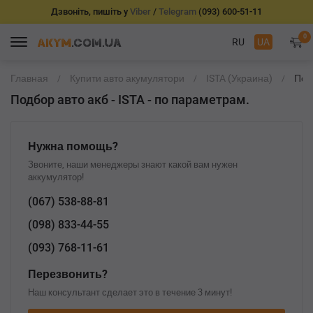
Дзвоніть, пишіть у
Viber
/
Telegram
(093) 600-51-11
0
RU
UA
Главная
Купити авто акумулятори
ISTA (Украина)
Под
акб 
Подбор авто акб - ISTA - по параметрам.
пар
Нужна помощь?
Звоните, наши менеджеры знают какой вам нужен
аккумулятор!
(067)
538-88-81
(098)
833-44-55
(093)
768-11-61
Перезвонить?
Наш консультант сделает это в течение 3 минут!