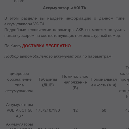
Feon*
Аккумуляторы VOLTA
В этом разделе вы найдете информацию о данном типе
аккумулятора VOLTA
.
Подробные технические параметры АКБ вы можете получить
нажав курсором на соответствующие номенклатурный номер.
По Киеву
ДОСТАВКА БЕСПЛАТНО
Подбор
автомобильного аккумулятора
по параметрам:
Т
цифровое
холо
Номинальное
обозначение
Габариты
Номинальная
прок
напряжение
типа
(ДШВ)
емкость (A*ч)
п
(В)
аккумулятора
стан
E
Аккумуляторы
VOLTA 6СТ 50
175/210/190
12
50
4
АЗ *
Аккумуляторы