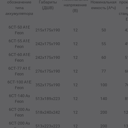
обозначение
Габариты
Номинальная
прок
напряжение
типа
(ДШВ)
емкость (A*ч)
(В)
аккумулятора
стан
6СТ-50 А1E
215х175х190
12
50
4
Feon
6СТ-55 А1E
242х175х190
12
55
4
Feon
6СТ-60 А1Е
242х175х190
12
60
5
Feon
6СТ-77 А1 E
276х175х190
12
77
6
Feon
6СТ-100 А1Е
352х175х190
12
100
7
Feon
6СТ-140 Аз
513х189х223
12
140
8
Feon
6СТ-200 Аз
518х240х242
12
200
1
Feon
6СТ-200 Аз
513х223х223
12
200
1