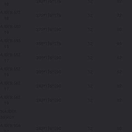
242*175*175
12
62
18
AJDER 572
275*175*175
12
72
18
AJDER 580
275*175*190
12
80
19
AJDER 595
350*175*175
12
95
15
AJDER 552
205*175*190
12
52
17
AJDER 552
205*175*190
12
52
19
AJDER 562
242*175*190
12
62
17
AJDER 562
242*175*190
12
62
19
ZNAJDER
ENERGY
AJDER 956
242*175*190
12
60
07