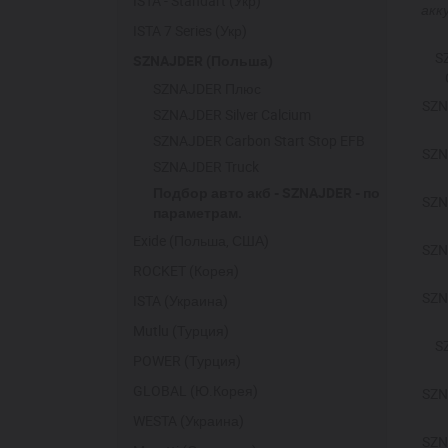
ISTA - Standart (Укр)
акк
ISTA 7 Series (Укр)
S
SZNAJDER (Польша)
SZNAJDER Плюс
SZN
SZNAJDER Silver Calcium
SZNAJDER Carbon Start Stop EFB
SZN
SZNAJDER Truck
Подбор авто акб - SZNAJDER - по
SZN
параметрам.
Exide (Польша, США)
SZN
ROCKET (Корея)
SZN
ISTA (Украина)
Mutlu (Турция)
S
POWER (Турция)
GLOBAL (Ю.Корея)
SZN
WESTA (Украина)
SZN