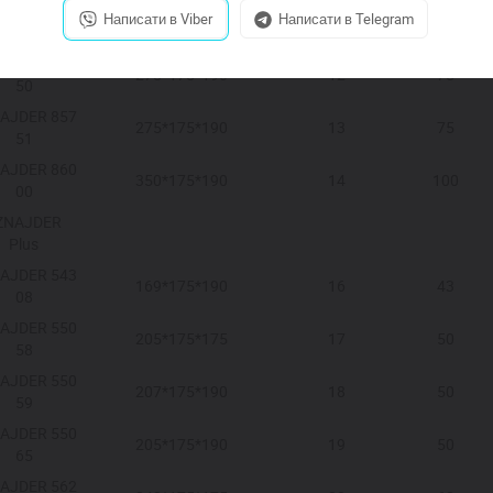
ZNAJDER
Написати в Viber
Написати в Telegram
Marine
AJDER 857
275*175*190
12
75
50
AJDER 857
275*175*190
13
75
51
AJDER 860
350*175*190
14
100
00
ZNAJDER
Plus
AJDER 543
169*175*190
16
43
08
AJDER 550
205*175*175
17
50
58
AJDER 550
207*175*190
18
50
59
AJDER 550
205*175*190
19
50
65
AJDER 562