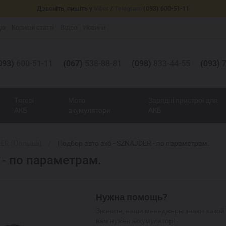
Дзвоніть, пишіть у
Viber
/
Telegram
(093) 600-51-11
цю
Корисні статті
Відео
Новини
093)
600-51-11
(067)
538-88-81
(098)
833-44-55
(093)
7
Тягові
Мото
Зарядні пристрої для
АКБ
акумулятори
АКБ
ER (Польша)
Подбор авто акб - SZNAJDER - по параметрам.
 - по параметрам.
Нужна помощь?
Звоните, наши менеджеры знают какой
вам нужен аккумулятор!