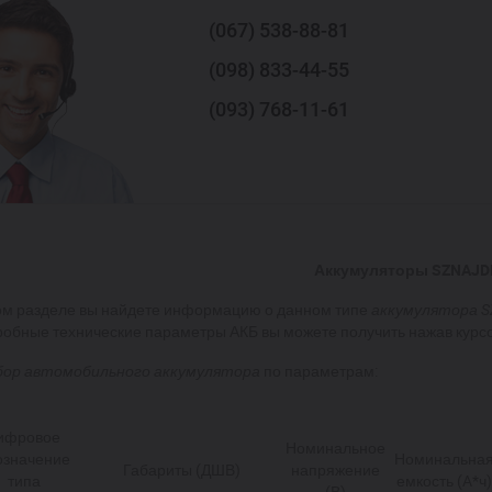
(067)
538-88-81
(098)
833-44-55
(093)
768-11-61
Аккумуляторы SZNAJD
ом разделе вы найдете информацию о данном типе
аккумулятора 
обные технические параметры АКБ вы можете получить нажав курс
бор
автомобильного аккумулятора
по параметрам:
ифровое
Номинальное
означение
Номинальна
Габариты (ДШВ)
напряжение
типа
емкость (A*ч)
(В)