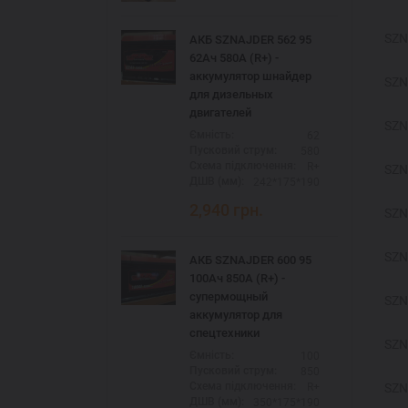
SZN
АКБ SZNAJDER 562 95
62Ач 580А (R+) -
аккумулятор шнайдер
SZN
для дизельных
двигателей
SZN
62
Ємність:
580
Пусковий струм:
R+
Схема підключення:
SZN
242*175*190
ДШВ (мм):
2,940
грн.
SZN
SZN
АКБ SZNAJDER 600 95
100Ач 850А (R+) -
супермощный
SZN
аккумулятор для
спецтехники
SZN
100
Ємність:
850
Пусковий струм:
R+
SZN
Схема підключення:
350*175*190
ДШВ (мм):