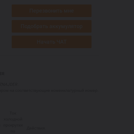
Перезвонить мне
Подобрать аккумулятор
Начать ЧАТ
ER
SZNAJDER
.
ором на соответствующие номенклатурный номер.
Ток
холодной
я
прокрутки
Действия.
по