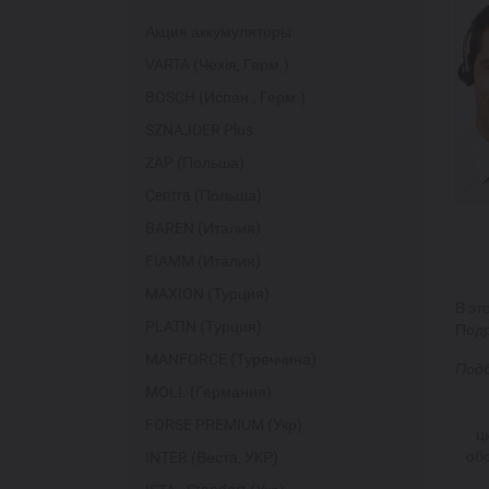
Акция аккумуляторы
VARTA (Чехія, Герм.)
BOSCH (Испан., Герм.)
SZNAJDER Plus
ZAP (Польша)
Centra (Польша)
BAREN (Италия)
FIAMM (Италия)
MAXION (Турция)
В эт
PLATIN (Турция)
Подр
MANFORCE (Туреччина)
Под
MOLL (Германия)
FORSE PREMIUM (Укр)
ц
об
INTER (Веста, УКР)