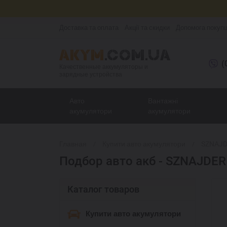
Доставка та оплата
Акції та скидки
Допомога покуп
(
Качественные аккумуляторы и
зарядные устройства
Авто
Вантажні
акумулятори
акумулятори
Главная
Купити авто акумулятори
SZNAJD
Подбор авто акб - SZNAJDER
Каталог товаров
Купити авто акумулятори