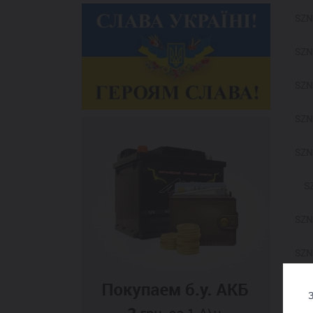
SZN
SZN
SZN
SZN
SZN
S
SZN
SZN
SZN
З