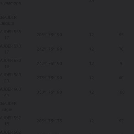
умулятора
ZNAJDER
Calcium
AJDER 555
205*175*190
12
55
17
AJDER 570
242*175*190
12
70
17
AJDER 570
242*175*190
12
70
19
AJDER 580
275*175*190
12
80
20
AJDER 600
350*175*190
12
100
44
ZNAJDER
Eagle
AJDER 552
205*175*175
12
52
18
AJDER 562