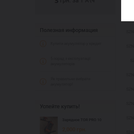
S
SZN
Полезная информация
SZN
Купити акумулятор у кредит
SZN
5 порад з експлуатації
S
акумуляторів
SZN
Як правильно вибрати
акумулятор!
SZN
SZN
Успейте купить!
SZN
Зарядное TOR PRO 10
2,000
грн.
SZN