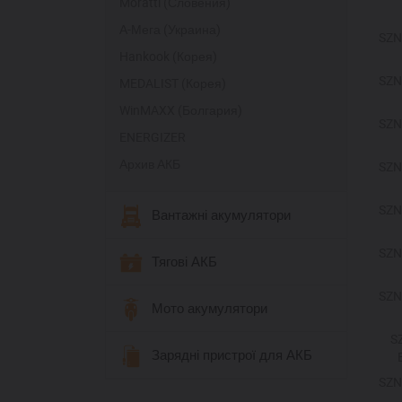
Moratti (Словения)
А-Мега (Украина)
SZN
Hankook (Корея)
SZN
MEDALIST (Корея)
WinMAXX (Болгария)
SZN
ENERGIZER
Архив АКБ
SZN
SZN
Вантажні акумулятори
SZN
Тягові АКБ
SZN
Мото акумулятори
S
Зарядні пристрої для АКБ
SZN