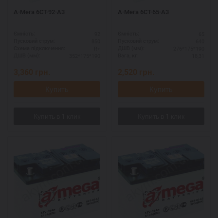
А-Мега 6СТ-92-А3
А-Мега 6СТ-65-А3
92
65
Ємність:
Ємність:
850
640
Пусковий струм:
Пусковий струм:
R+
276*175*190
Схема підключення:
ДШВ (мм):
352*175*190
18,31
ДШВ (мм):
Вага, кг:
3,360
грн.
2,520
грн.
Купить
Купить