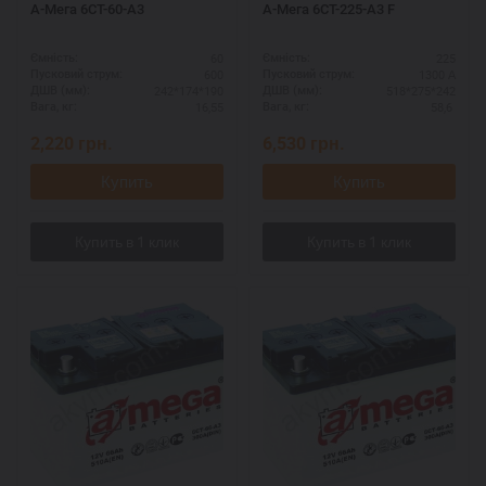
А-Мега 6СТ-60-А3
А-Мега 6СТ-225-А3 F
60
225
Ємність:
Ємність:
600
1300 А
Пусковий струм:
Пусковий струм:
242*174*190
518*275*242
ДШВ (мм):
ДШВ (мм):
16,55
58,6
Вага, кг:
Вага, кг:
2,220
грн.
6,530
грн.
Купить
Купить