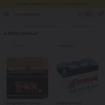
Дзвоніть, пишіть у
Viber
/
Telegram
(093) 600-51-11
0
RU
UA
Главная
Купити авто акумулятори
А-Мега (Украина)
A
S
A-MEGA Standard
Фильтры
Bestsellers
Energy BOX 6СТ-100 AзЕ
А-Мега 6СТ-74-А3