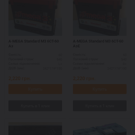
A-MEGA Standard M3 6СТ-60
A-MEGA Standard M3 6СТ-60
Aз
AзE
60
60
Ємність:
Ємність:
540
540
Пусковий струм:
Пусковий струм:
L+
R+
Схема підключення:
Схема підключення:
242*174*190
242*174*190
ДШВ (мм):
ДШВ (мм):
2,220
грн.
2,220
грн.
Купить
Купить