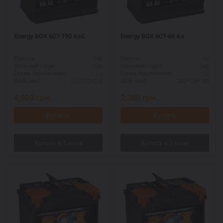
Energy BOX 6CT-190 AзЕ
Energy BOX 6СТ-60 Aз
190
60
Ємність:
Ємність:
1100
540
Пусковий струм:
Пусковий струм:
L+
L+
Схема підключення:
Схема підключення:
513*223*223
242*174*190
ДШВ (мм):
ДШВ (мм):
4,900
грн.
2,380
грн.
Купить
Купить