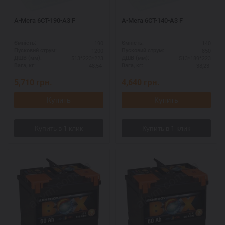
А-Мега 6СТ-190-А3 F
А-Мега 6СТ-140-А3 F
190
140
Ємність:
Ємність:
1200
850
Пусковий струм:
Пусковий струм:
513*223*223
513*189*223
ДШВ (мм):
ДШВ (мм):
48,54
38,23
Вага, кг:
Вага, кг:
5,710
грн.
4,640
грн.
Купить
Купить