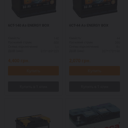
6СТ-140 Аз ENERGY BOX
6СТ-44 Аз ENERGY BOX
140
44
Ємність:
Ємність:
800
390
Пусковий струм:
Пусковий струм:
L+
R+
Схема підключення:
Схема підключення:
513*189*223
207*175*190
ДШВ (мм):
ДШВ (мм):
4,400
грн.
2,070
грн.
Купить
Купить