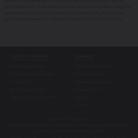
Киеве, то непременно получите максимальное качество по
выгодной цене. У нас в магазине вы можете подобрать модель
практически для любого легкового автомобиля, достаточно
знать нужную емкость. Сделать заказ очень легко и быстро.
Каталог товаров
Клиенту
Авто акумулятори
Доставка та оплата
Вантажні акумулятори
Акції та скидки
Тягові АКБ
Допомога покупцю
Мото акумулятори
Корисні статті
Зарядні пристрої для АКБ
Відео
Новини
г. Киев ул. Подлесная 1
(Святошинский район, супермаркет Сильпо, тыльная сторона
здания - закрытый малый склад АКБ).