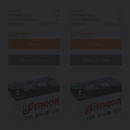
100
74
Ємність:
Ємність:
850
760
Пусковий струм:
Пусковий струм:
R+
R+
Схема підключення:
Схема підключення:
352*175*190
276*175*190
ДШВ (мм):
ДШВ (мм):
3,350
грн.
2,770
грн.
Купить
Купить