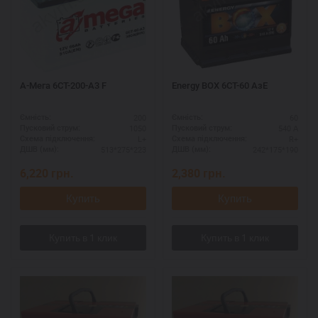
А-Мега 6СТ-200-А3 F
Energy BOX 6СТ-60 AзЕ
200
60
Ємність:
Ємність:
1050
540 А
Пусковий струм:
Пусковий струм:
L+
R+
Схема підключення:
Схема підключення:
513*275*223
242*175*190
ДШВ (мм):
ДШВ (мм):
6,220
грн.
2,380
грн.
Купить
Купить