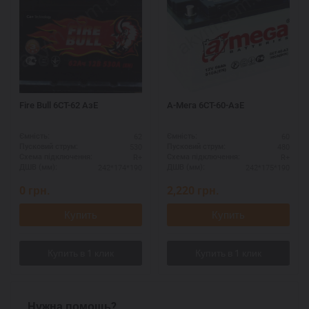
Fire Bull 6СТ-62 АзЕ
А-Мега 6СТ-60-АзЕ
62
60
Ємність:
Ємність:
530
480
Пусковий струм:
Пусковий струм:
R+
R+
Схема підключення:
Схема підключення:
242*174*190
242*175*190
ДШВ (мм):
ДШВ (мм):
0
грн.
2,220
грн.
Купить
Купить
Нужна помощь?