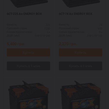
6СТ-225 Аз ENERGY BOX
6СТ-74 Аз ENERGY BOX
225
74
Ємність:
Ємність:
1200
680
Пусковий струм:
Пусковий струм:
L+
R+
Схема підключення:
Схема підключення:
518*275*240
276*175*190
ДШВ (мм):
ДШВ (мм):
5,400
грн.
2,270
грн.
Купить
Купить