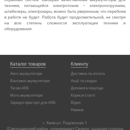
техники, питающейся электротоком – электропогрузчики,
штабелеры, электрокары, можно быть уверенным, что перебоев
в работе не будет. Работа будет продолжительной, не смотря
на всю степень сложности эксплуатации техники и
оборудования.
Каталог товаров
Клиенту
Авто акумулятори
Доставка та оплата
Вантажні акумулятори
Акції та скидки
Тягові АКБ
Допомога покупцю
Мото акумулятори
Корисні статті
Зарядні пристрої для АКБ
Відео
Новини
г. Киев ул. Подлесная 1
(Святошинский район, супермаркет Сильпо, тыльная сторона