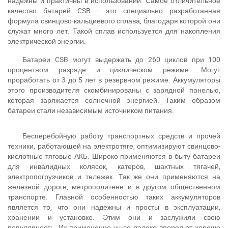
надежны и практичны в использовании. Самое отличительное
качество батарей CSB - это специально разработанная
формула свинцово-кальциевого сплава, благодаря которой они
служат много лет. Такой сплав используется для накопления
электрической энергии.
Батареи CSB могут выдержать до 260 циклов при 100
процентном разряде и циклическом режиме. Могут
За відсутності звязку - дзвоніть, пишіть у Viber / Telegram
проработать от 3 до 5 лет в резервном режиме. Аккумуляторы
(093) 600-51-11
этого производителя скомбинированы с зарядной панелью,
которая заряжается солнечной энергией. Таким образом
Написати в Viber
Написати в Telegram
батареи стали независимым источником питания.
Бесперебойную работу транспортных средств и прочей
техники, работающей на электротяге, оптимизируют свинцово-
кислотные тяговые АКБ. Широко применяются в быту батареи
для инвалидных колясок, катеров, шахтных тягачей,
электропогрузчиков и тележек. Так же они применяются на
железной дороге, метрополитене и в другом общественном
транспорте. Главной особенностью таких аккумуляторов
является то, что они надежны и просты в эксплуатации,
хранении и установке. Этим они и заслужили свою
популярность. Их применение ушло далеко вперед от хорошо