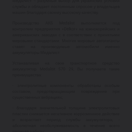
Медалист – разумный выбор для украинских условий
службы и обладает постоянным спросом у владельцев
машин благодаря своему высокому качеству.
Производство АКБ Medalist выполняется под
контролем предприятия «Delkor» на южнокорейских и
американских заводах с в соответствии с принятыми
мировыми стандартами. Многие мировые автогиганты
ставят на производимые автомобили именно
аккумуляторы Медалист.
Устанавливая на свое транспортное средство
аккумулятор Medalist 570 29, Вы получаете такие
преимущества:
- электролитные компоненты обработаны особым
составом, предотвращающим повреждение при
существенных вибрациях;
- благодаря значительной толщине электролитовых
пластин снижается негативное коррозионное действие
и возрастает период службы аккумулятора; -
абсолютная необслуживаемость в течение всего
периода работы;