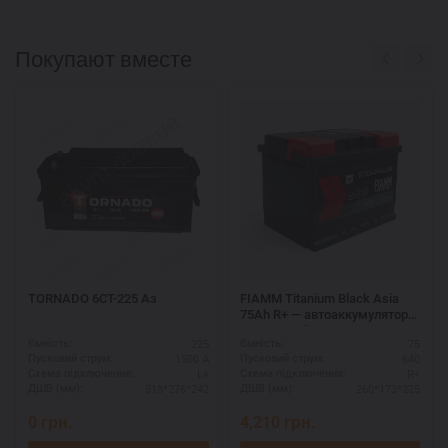
Покупают вместе
TORNADO 6СТ-225 Аз
FIAMM Titanium Black Asia
75Ah R+ — автоаккумулятор
по хорошей цене
225
75
Ємність:
Ємність:
1500 А
640
Пусковий струм:
Пусковий струм:
L+
R+
Схема підключення:
Схема підключення:
518*276*242
260*173*225
ДШВ (мм):
ДШВ (мм):
0
грн.
4,210
грн.