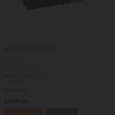
MEDALIST 570 29
Ємність:
70
Пусковий струм:
550
Схема підключення:
R+
ДШВ (мм):
272*173*225
Вага, кг:
18,3
Pre-order only
4,260
грн.
Добавить в корзину