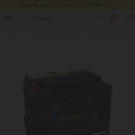
Дзвоніть, пишіть у
Viber
/
Telegram
(093) 600-51-11
0
RU
UA
Главная
Купити авто акумулятори
MEDALIST (Корея)