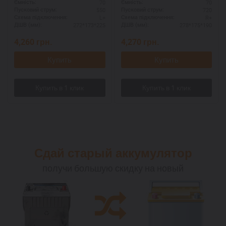
70
70
Ємність:
Ємність:
190 мм.
550
720
Пусковий струм:
Пусковий струм:
L+
R+
Схема підключення:
Схема підключення:
272*173*225
278*175*190
ДШВ (мм):
ДШВ (мм):
4,260
грн.
4,270
грн.
Купить
Купить
Сдай старый аккумулятор
получи большую скидку на новый