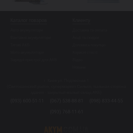
Каталог товаров
Клиенту
Авто акумулятори
Доставка та оплата
Вантажні акумулятори
Акції та скидки
Тягові АКБ
Допомога покупцю
Мото акумулятори
Корисні статті
Зарядні пристрої для АКБ
Відео
Новини
г. Киев ул. Подлесная 1
(Святошинский район, супермаркет Сильпо, тыльная сторона
здания - закрытый малый склад АКБ).
(093) 600-51-11
(067) 538-88-81
(098) 833-44-55
(093) 768-11-61