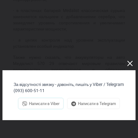
- в пластинах батарей Medalist классическая сурьма
заменяется кальцием с добавлениями серебра, что
замедляет уровень сопротивления и увеличивает
характеристики мощности;
- в целях контроля над уровнем эксплуатации
установлен особый индикатор.
Также нужно сказать, что аккумуляторы на авто
Медалист 570 29 отвечают мировым правилам
производства аккумуляторов и обладают
сертификатами ISO 9001/9002, ISO 14001, QS 9000.
Покупая аккумуляторные батареи Medalist в у нас – Вы
За відсутності звязку - дзвоніть, пишіть у Viber / Telegram
можете быть уверены в их высочайшем качестве и
(093) 600-51-11
надежности.
Написати в Viber
Написати в Telegram