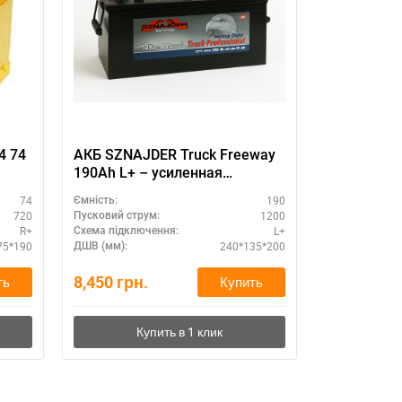
11
4 74
АКБ SZNAJDER Truck Freeway
Стартерна
190Ah L+ – усиленная
SZNAJDER 
конструкция
(L+) - для
74
190
Ємність:
Ємність:
нагрузок
720
1200
Пусковий струм:
Пусковий стру
R+
L+
Схема підключення:
Схема підклю
75*190
240*135*200
ДШВ (мм):
ДШВ (мм):
8,450
грн.
3,780
грн.
ть
Купить