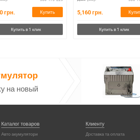
60
грн.
5,160
грн.
Купить
Купи
умулятор
у на новый
Каталог товаров
Клиенту
Авто акумулятори
Доставка та оплата