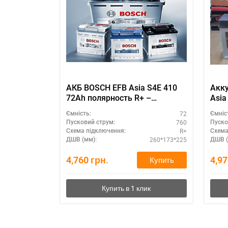
З
АКБ BOSCH EFB Asia S4E 410
Акку
72Ah полярность R+ –
Asia
повышенная мощность
72
Ємність:
Ємніс
760
Пусковий струм:
Пуско
R+
Схема підключення:
Схема
260*173*225
ДШВ (мм):
ДШВ (
4,760
грн.
4,9
Купить