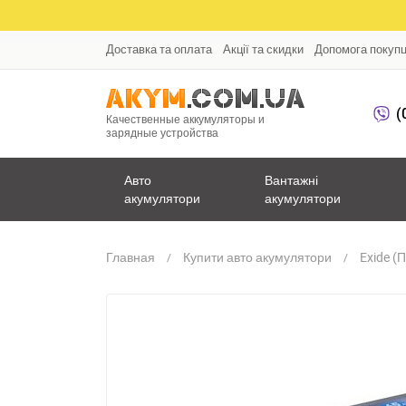
Доставка та оплата
Акції та скидки
Допомога покуп
(
Качественные аккумуляторы и
зарядные устройства
Авто
Вантажні
акумулятори
акумулятори
Главная
Купити авто акумулятори
Exide (