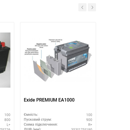
Exide PREMIUM EA1000
Аккумулято
Ah 920 A R
100
100
Ємність:
Ємність:
800
900
Пусковий струм:
Пусковий стру
L+
R+
Схема підключення:
Схема підклю
75*226
353*175*190
ДШВ (мм):
ДШВ (мм):