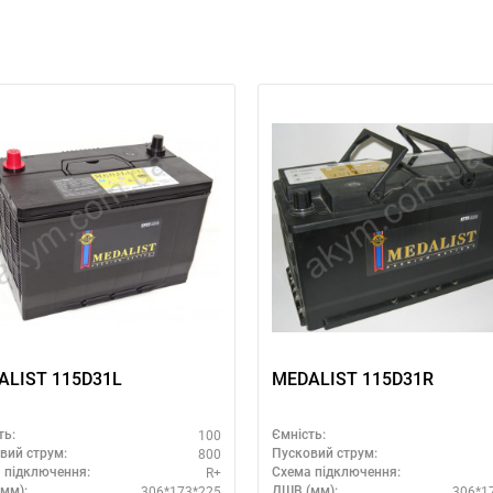
ALIST 115D31L
MEDALIST 115D31R
100
ть:
Ємність:
800
вий струм:
Пусковий струм:
R+
 підключення:
Схема підключення:
306*173*225
306*1
мм):
ДШВ (мм):