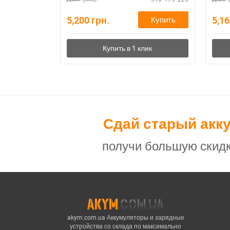
5,200
грн.
5,1
Купить
Сдай старый акк
получи большую скидк
akym.com.ua Аккумуляторы и зарядные
устройства со склада по максимально