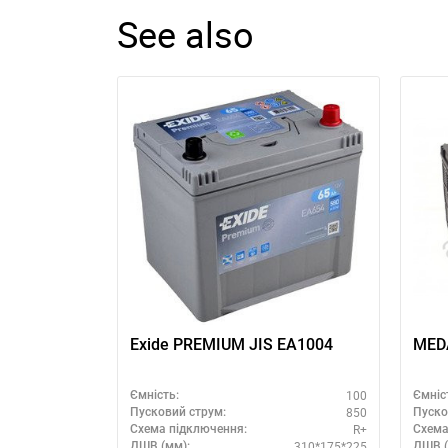
See also
Exide PREMIUM JIS EA1004
MED
100
Ємність:
Ємніс
850
Пусковий струм:
Пуско
R+
Схема підключення:
Схема
310*175*225
ДШВ (мм):
ДШВ (