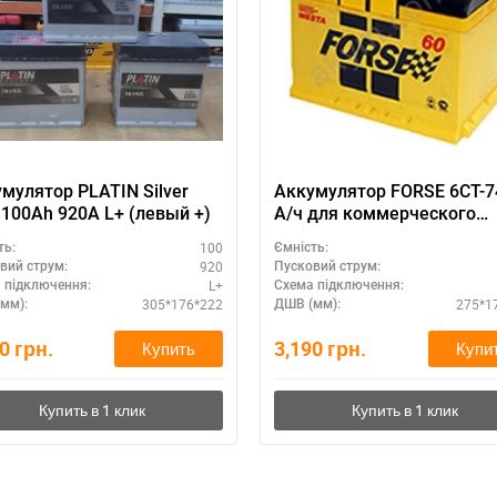
а відсутності звязку - дзвоніть, пишіть у Viber / Telegram (093) 600-51-
Написати в Viber
Написати в Telegram
мулятор PLATIN Silver
Аккумулятор FORSE 6СТ-7
 100Ah 920A L+ (левый +)
А/ч для коммерческого
транспорта
100
ть:
Ємність:
920
вий струм:
Пусковий струм:
L+
 підключення:
Схема підключення:
305*176*222
275*1
мм):
ДШВ (мм):
70
грн.
3,190
грн.
Купить
Купи