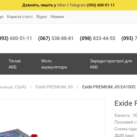
Дзвоніть, пишіть у
Viber
/
Telegram
(093) 600-51-11
цю
Корисні статті
Відео
Новини
093)
600-51-11
(067)
538-88-81
(098)
833-44-55
(093)
7
Тягові
Мото
Зарядні пристрої для
АКБ
акумулятори
АКБ
Польша, США)
Exide PREMIUM JIS
Exide PREMIUM JIS EA1005
Exide
Ємність:
1
Пусковий с
Схема підк
ДШВ (мм):