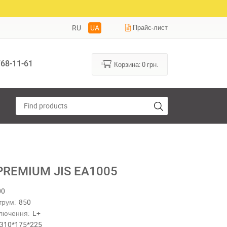
RU
UA
Прайс-лист
68-11-61
Корзина:
0
грн.
 PREMIUM JIS EA1005
00
трум:
850
лючення:
L+
310*175*225