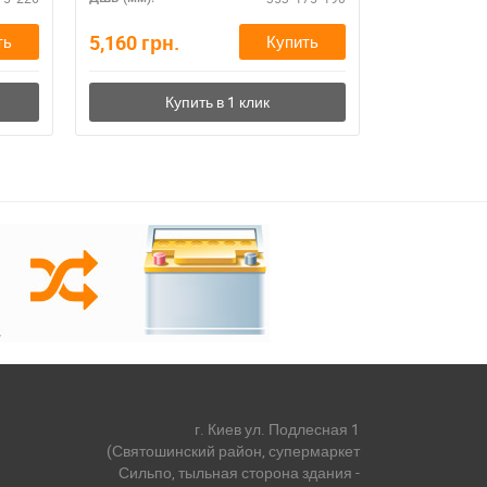
5,160
грн.
5,160
грн.
ть
Купить
г. Киев ул. Подлесная 1
(Святошинский район, супермаркет
Сильпо, тыльная сторона здания -