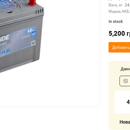
Вага, кг:
24
Марка АКБ:
In stock
5,200
г
Добавить
Дзвон
4
Нова