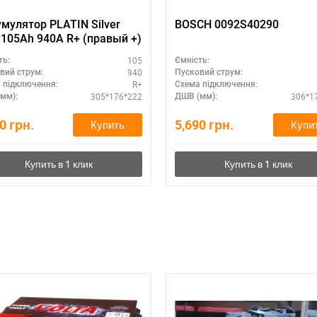
мулятор PLATIN Silver
BOSCH 0092S40290
 105Ah 940A R+ (правый +)
105
ть:
Ємність:
940
вий струм:
Пусковий струм:
R+
 підключення:
Схема підключення:
305*176*222
306*1
мм):
ДШВ (мм):
20
грн.
5,690
грн.
Купить
Купи