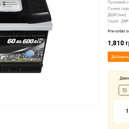
Пусковий с
Схема підк
ДШВ (мм):
Серія:
ZAP
Pre-order o
1,810
г
Добавить
Дзвон
1