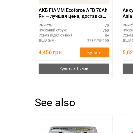
АКБ FIAMM Ecoforce AFB 70Ah
Акку
R+ — лучшая цена, доставка
Asia
по Украине
70
Ємність:
Ємніс
760
Пусковий струм:
Пуско
R+
Схема підключення:
Схема
278*175*190
ДШВ (мм):
ДШВ (
4,450
грн.
5,0
Купить
See also