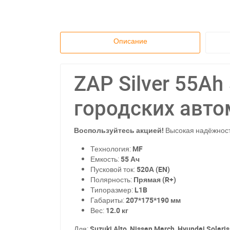
Описание
ZAP Silver 55Ah 
городских авт
Воспользуйтесь акцией!
Высокая надёжност
Технология:
MF
Емкость:
55 Ач
Пусковой ток:
520А (EN)
Полярность:
Прямая (R+)
Типоразмер:
L1B
Габариты:
207*175*190 мм
Вес:
12.0 кг
Для:
Suzuki Alto, Nissan March, Hyundai Solaris