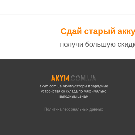
Сдай старый акк
получи большую скидк
akym.com.ua Аккумуляторы и зарядные
устройства со склада по максимально
выгодным ценам
Политика персональных данных