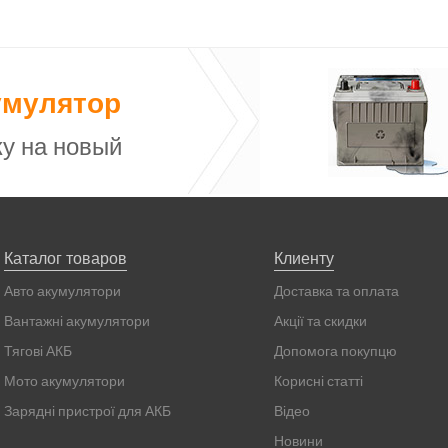
умулятор
у на новый
Каталог товаров
Клиенту
Авто акумулятори
Доставка та оплата
Вантажні акумулятори
Акції та скидки
Тягові АКБ
Допомога покупцю
Мото акумулятори
Корисні статті
Зарядні пристрої для АКБ
Відео
Новини