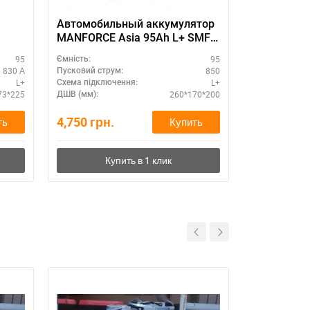
Автомобильный аккумулятор
Exide PRE
MANFORCE Asia 95Ah L+ SMF –
повышенная емкость
95
95
Ємність:
Ємність:
830 А
850
Пусковий струм:
Пусковий стру
L+
L+
Схема підключення:
Схема підклю
73*225
260*170*200
ДШВ (мм):
ДШВ (мм):
4,750
грн.
3,400
грн.
ть
Купить