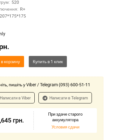
трум:
520
лючення:
R+
207*175*175
nly
рн.
 в корзину
іть, пишіть у Viber / Telegram (093) 600-51-11
Написати в Viber
Написати в Telegram
При здаче старого
,645
грн.
аккумулятора
Условия сдачи