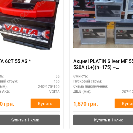
VOLTA 6СТ 55 АЗ *
Акция! PLATIN Silver MF 5
520A (L+)(h=175) –
необслуживаемый
55
ть:
Ємність:
аккумулятор
450
вий струм:
Пусковий струм:
240*175*190
мм):
Схема підключення:
VOLTA
207*1
 АКБ:
ДШВ (мм):
50
грн.
1,670
грн.
Купить
Купи