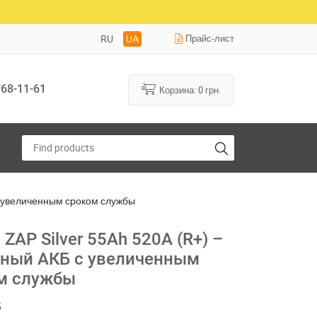
RU
UA
Прайс-лист
68-11-61
Корзина:
0
грн.
 с увеличенным сроком службы
 ZAP Silver 55Ah 520A (R+) –
ный АКБ с увеличенным
м службы
5