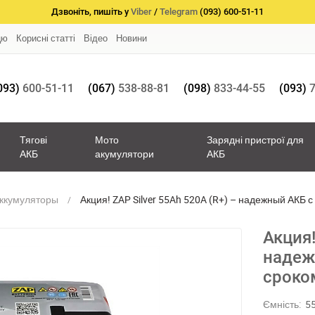
Дзвоніть, пишіть у
Viber
/
Telegram
(093) 600-51-11
цю
Корисні статті
Відео
Новини
093)
600-51-11
(067)
538-88-81
(098)
833-44-55
(093)
7
Тягові
Мото
Зарядні пристрої для
АКБ
акумулятори
АКБ
аккумуляторы
Акция! ZAP Silver 55Ah 520A (R+) – надежный АКБ
Акция!
надеж
сроко
Ємність:
5