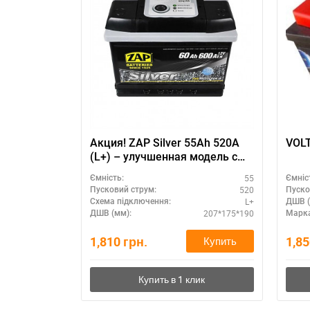
Акция! ZAP Silver 55Ah 520A
(L+) – улучшенная модель с
серебряными пластинами
55
Ємність:
Ємніс
520
Пусковий струм:
Пуско
L+
Схема підключення:
ДШВ (
207*175*190
ДШВ (мм):
Марка
1,810
грн.
1,8
Купить