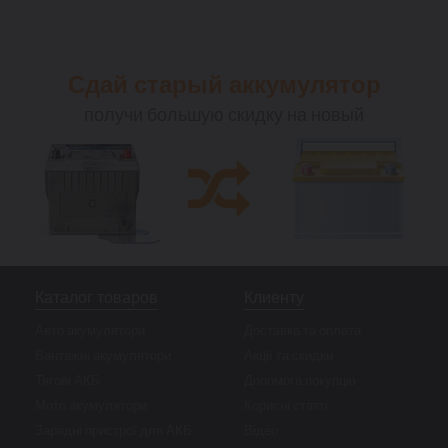
Сдай старый аккумулятор
получи большую скидку на новый
Каталог товаров
Клиенту
Авто акумулятори
Доставка та оплата
Вантажні акумулятори
Акції та скидки
Тягові АКБ
Допомога покупцю
Мото акумулятори
Корисні статті
Зарядні пристрої для АКБ
Відео