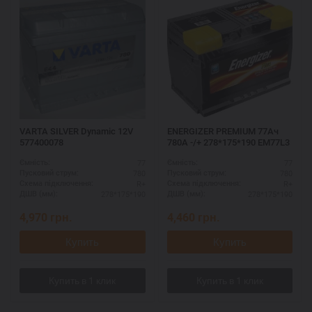
VARTA SILVER Dynamic 12V
ENERGIZER PREMIUM 77Ач
577400078
780А -/+ 278*175*190 EM77L3
77
77
Ємність:
Ємність:
780
780
Пусковий струм:
Пусковий струм:
R+
R+
Схема підключення:
Схема підключення:
278*175*190
278*175*190
ДШВ (мм):
ДШВ (мм):
4,970
грн.
4,460
грн.
Купить
Купить