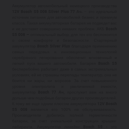
Аккумулятор автомобильный немецкого производства
12V Bosch S5 008 Silver Plus 77 Ач.
– это идеальный
источник питания для автомобилей бизнес и премиум
класса. Такая аккумуляторная батарея не подведет вас
и не доставит совершено никаких проблем. АКБ
Bosch
S5 008 –
оптимальный выбор, для тех кто беспокоится
о своем комфорте и безопасности. Стартерный
аккумулятор
Bosch Silver Plus
благодаря применению
самых передовых и инновационных технологий
серебряного легирования обеспечит мгновенный и
легкий пуск вашего автомобиля. Батарея
Bosch S5
бесперебойно работает даже в самых экстремальных
условиях, ей не страшны перепады температур, она не
боится ни жары, ни морозов. За счет повышенного
уровня электролита и увеличенной емкости,
аккумулятор
Bosch 77 Ач,
прослужит вам на много
дольше чем подобные батареи других производителей.
К тому же еще одним плюсом аккумулятора
12V Bosch
S5 008
является его 100% не обслуживаемость.
Производители добились полной герметичности
батареи, за счет уникальной конструкции крышки-
лабиринта. Аккумулятор линейки
Bosch S5 -
это