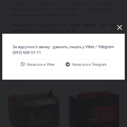
образец подлинного немецкого качества,
произведенный в соответствии с современными
мировыми стандартами безопасности.
Аккумулятор подходит на Skoda Octavia Tour TDI
2008 (Шкода Октавия Тур) 1,9 TDI
За відсутності звязку - дзвоніть, пишіть у Viber / Telegram
(093) 600-51-11
Написати в Viber
Написати в Telegram
Покупают вместе