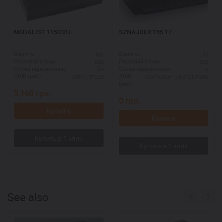
MEDALIST 115D31L
SZNAJDER 195 17
100
195
Ємність:
Ємність:
800
950
Пусковий струм:
Пусковий струм:
R+
L+
Схема підключення:
Схема підключення:
306*173*225
334*328,5*174,5*213*240
ДШВ (мм):
ДШВ
(мм):
5,160
грн.
0
грн.
Купить
Купить
See also