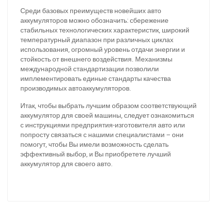
За відсутності звязку - дзвоніть, пишіть у Viber / Telegram
Среди базовых преимуществ новейших авто
(093) 600-51-11
аккумуляторов можно обозначить: сбережение
стабильных технологических характеристик, широкий
температурный диапазон при различных циклах
Написати в Viber
Написати в Telegram
использования, огромный уровень отдачи энергии и
стойкость от внешнего воздействия. Механизмы
международной стандартизации позволили
имплементировать единые стандарты качества
производимых автоаккумуляторов.
Итак, чтобы выбрать лучшим образом соответствующий
аккумулятор для своей машины, следует ознакомиться
с инструкциями предприятия-изготовителя авто или
попросту связаться с нашими специалистами – они
помогут, чтобы Вы имели возможность сделать
эффективный выбор, и Вы приобретете лучший
аккумулятор для своего авто.