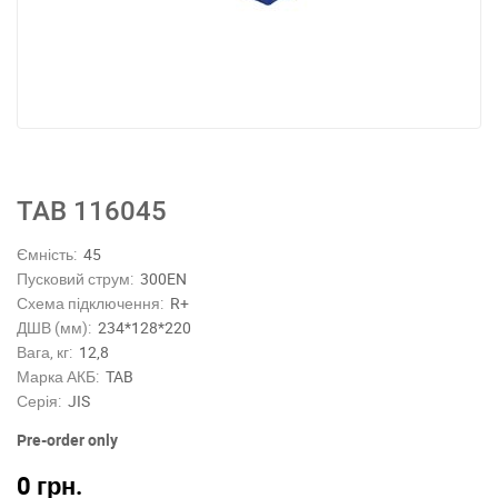
TAB 116045
Ємність:
45
Пусковий струм:
300EN
Схема підключення:
R+
ДШВ (мм):
234*128*220
Вага, кг:
12,8
Марка АКБ:
TAB
Серія:
JIS
Pre-order only
0
грн.