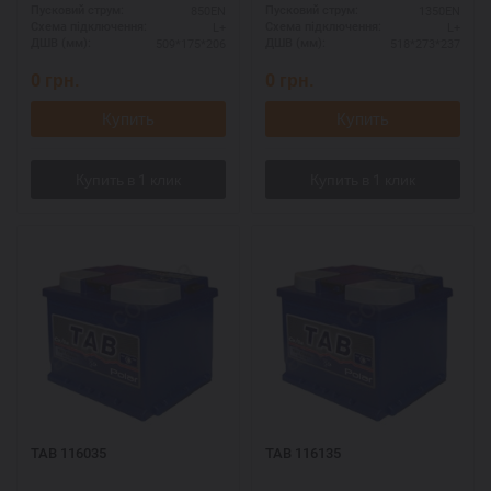
850EN
1350EN
Пусковий струм:
Пусковий струм:
L+
L+
Схема підключення:
Схема підключення:
509*175*206
518*273*237
ДШВ (мм):
ДШВ (мм):
0
грн.
0
грн.
Купить
Купить
TAB 116035
TAB 116135