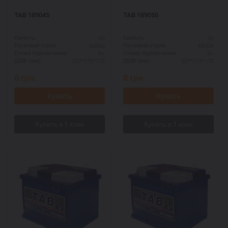
TAB 189045
TAB 189050
45
50
Ємність:
Ємність:
360EN
480EN
Пусковий струм:
Пусковий струм:
R+
R+
Схема підключення:
Схема підключення:
207*175*175
207*175*175
ДШВ (мм):
ДШВ (мм):
0
грн.
0
грн.
Купить
Купить