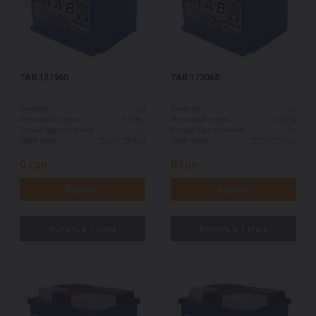
TAB 121960
TAB 173065
60
65
Ємність:
Ємність:
510EN
600EN
Пусковий струм:
Пусковий струм:
L+
R+
Схема підключення:
Схема підключення:
242*175*190
278*175*190
ДШВ (мм):
ДШВ (мм):
0
грн.
0
грн.
Купить
Купить