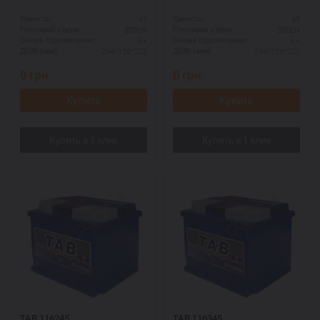
45
45
Ємність:
Ємність:
300EN
300EN
Пусковий струм:
Пусковий струм:
R+
L+
Схема підключення:
Схема підключення:
234*128*220
234*128*220
ДШВ (мм):
ДШВ (мм):
0
грн.
0
грн.
Купить
Купить
TAB 116245
TAB 116345