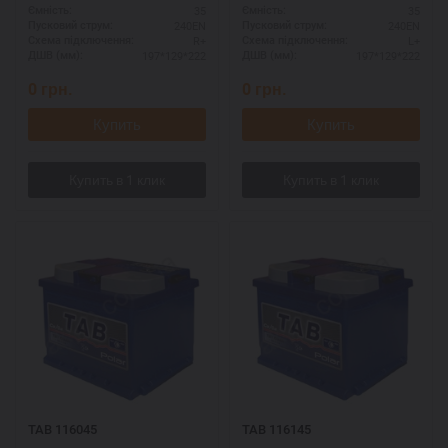
35
35
Ємність:
Ємність:
240EN
240EN
Пусковий струм:
Пусковий струм:
R+
L+
Схема підключення:
Схема підключення:
197*129*222
197*129*222
ДШВ (мм):
ДШВ (мм):
0
грн.
0
грн.
Купить
Купить
TAB 116045
TAB 116145