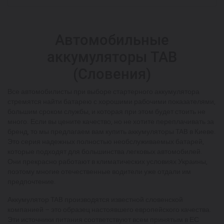
Автомобильные
аккумуляторы TAB
(Словения)
Все автомобилисты при выборе стартерного аккумулятора
стремятся найти батарею с хорошими рабочими показателями,
большим сроком службы, и которая при этом будет стоить не
много. Если вы цените качество, но не хотите переплачивать за
бренд, то мы предлагаем вам купить аккумуляторы TAB в Киеве.
Это серия надежных полностью необслуживаемых батарей,
которые подходят для большинства легковых автомобилей.
Они прекрасно работают в климатических условиях Украины,
поэтому многие отечественные водители уже отдали им
предпочтение.
Аккумулятор TAB производятся известной словенской
компанией – это образец настоявшего европейского качества.
Эти источники питания соответствуют всем принятым в ЕС