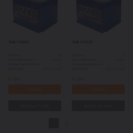
TAB 116070
TAB 116170
70
70
Ємність:
Ємність:
540EN
540EN
Пусковий струм:
Пусковий струм:
R+
L+
Схема підключення:
Схема підключення:
266*172*220
266*172*220
ДШВ (мм):
ДШВ (мм):
0
грн.
0
грн.
Купить
Купить
1
2
→