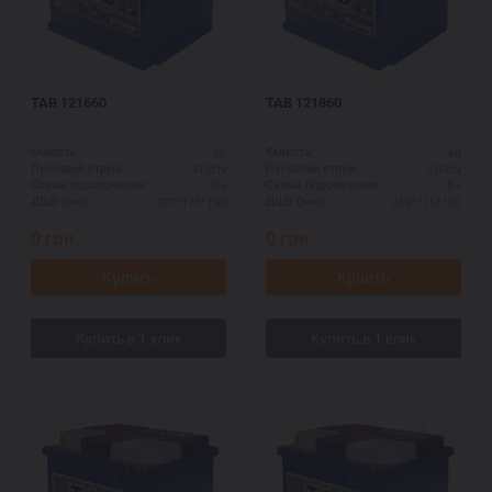
TAB 121660
TAB 121860
60
60
Ємність:
Ємність:
510EN
510EN
Пусковий струм:
Пусковий струм:
R+
R+
Схема підключення:
Схема підключення:
207*175*190
242*175*190
ДШВ (мм):
ДШВ (мм):
0
грн.
0
грн.
Купить
Купить