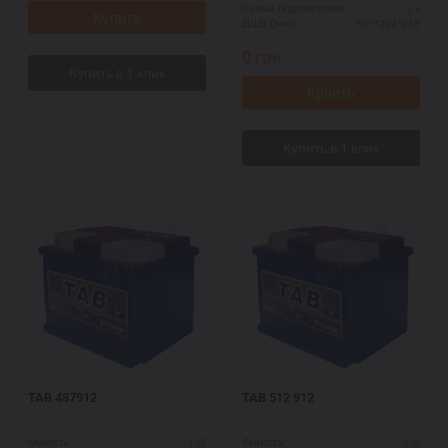
L+
Схема підключення:
Купить
507*224*218
ДШВ (мм):
0
грн.
Купить
TAB 487912
TAB 512 912
135
220
Ємність:
Ємність: