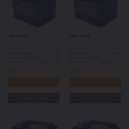
TAB 121866
TAB 121966
66
66
Ємність:
Ємність:
570EN
570EN
Пусковий струм:
Пусковий струм:
R+
L+
Схема підключення:
Схема підключення:
242*175*190
242*175*190
ДШВ (мм):
ДШВ (мм):
0
грн.
0
грн.
Купить
Купить