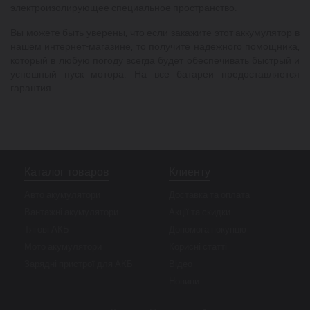
электроизолирующее специальное пространство.
Вы можете быть уверены, что если закажите этот аккумулятор в
нашем интернет-магазине, то получите надежного помощника,
который в любую погоду всегда будет обеспечивать быстрый и
успешный пуск мотора. На все батареи предоставляется
гарантия.
Каталог товаров
Клиенту
Авто акумулятори
Доставка та оплата
Вантажні акумулятори
Акції та скидки
Тягові АКБ
Допомога покупцю
Мото акумулятори
Корисні статті
Зарядні пристрої для АКБ
Відео
Новини