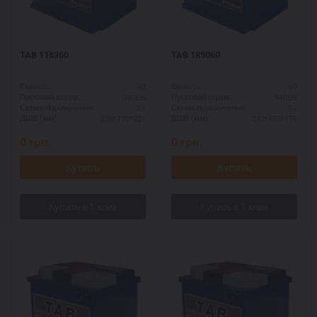
TAB 116360
TAB 189060
60
60
Ємність:
Ємність:
390EN
540EN
Пусковий струм:
Пусковий струм:
L+
R+
Схема підключення:
Схема підключення:
230*170*220
242*175*175
ДШВ (мм):
ДШВ (мм):
0
грн.
0
грн.
Купить
Купить