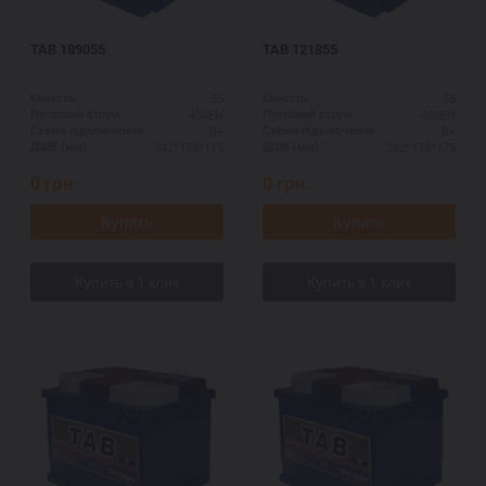
TAB 189055
TAB 121855
55
55
Ємність:
Ємність:
450EN
480EN
Пусковий струм:
Пусковий струм:
R+
R+
Схема підключення:
Схема підключення:
242*175*175
242*175*175
ДШВ (мм):
ДШВ (мм):
0
грн.
0
грн.
Купить
Купить