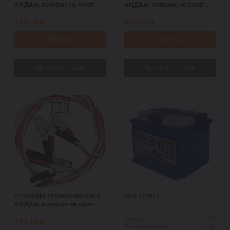
АИДАм, которые не горят
АИДАм, которые не горят
при запуске 500, 2,2 м
при запуске 700 ач, 3,2 м
360
грн.
600
грн.
Купить
Купить
ПРОВОДА ПРИКУРИВАНИЯ
TAB 275912
АИДАм, которые не горят
при запуске 700, 2,2 м
450
грн.
190
Ємність:
1100EN
Пусковий струм: