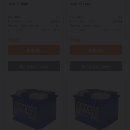
TAB 117045
TAB 117144
45
44
Ємність:
Ємність:
390EN
390EN
Пусковий струм:
Пусковий струм:
R+
L+
Схема підключення:
Схема підключення:
207*175*175
207*175*175
ДШВ (мм):
ДШВ (мм):
0
грн.
0
грн.
Купить
Купить