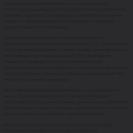
стандартам качества и безопасности, демонстрируют
стабильную и надежную работу даже в сложных климатических
условиях. Кроме того, производитель позаботился о наличии
защиты от коротких замыканий, возгораний и возможной
переплюсовки при подключении.
Стартерные аккумулятор этой марки изготовляют с
применением инновационной технологии Са/Са. Это означает,
что сплав электродов имеет в своем составе, кроме привычного
всем свинца, еще и частицы кальция. Это существенно
повышает производительность источника питания,
минимизирует выкипание жидкости из электролита, продлевает
срок эксплуатации. Также надо отметить, что кальциевые АКБ
имеют очень низкий саморазряд.
Не оставили разработчики без внимания и состав активной
массы. При изготовлении данных батарей используют
высококлассный очищенный свинец с уникальными добавками,
позволяющими повысить пусковые характеристики и увеличить
срок полезного использования стартерной батареи.
Для защиты от внутреннего короткого замыкания между
пластинами, свинцовые электроды помещены в