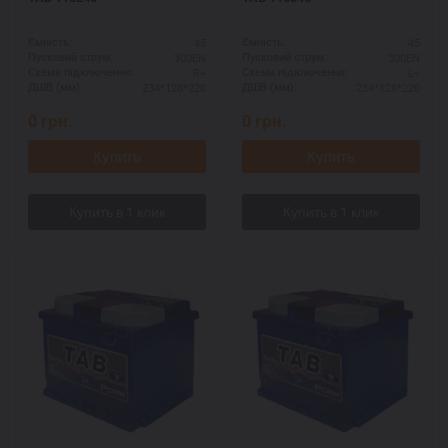
45
45
Ємність:
Ємність:
300EN
300EN
Пусковий струм:
Пусковий струм:
R+
L+
Схема підключення:
Схема підключення:
234*128*220
234*128*220
ДШВ (мм):
ДШВ (мм):
0
грн.
0
грн.
Купить
Купить