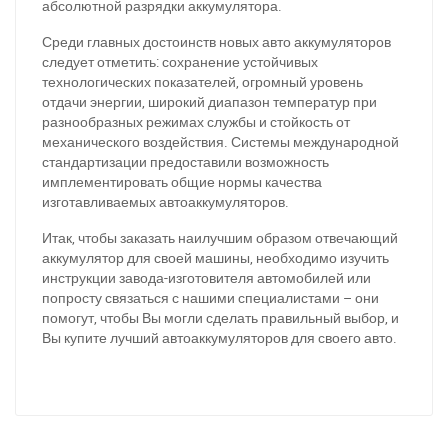
абсолютной разрядки аккумулятора.
За відсутності звязку - дзвоніть, пишіть у Viber / Telegram
(093) 600-51-11
Среди главных достоинств новых авто аккумуляторов
следует отметить: сохранение устойчивых
Написати в Viber
Написати в Telegram
технологических показателей, огромный уровень
отдачи энергии, широкий диапазон температур при
разнообразных режимах службы и стойкость от
механического воздействия. Системы международной
стандартизации предоставили возможность
имплементировать общие нормы качества
изготавливаемых автоаккумуляторов.
Итак, чтобы заказать наилучшим образом отвечающий
аккумулятор для своей машины, необходимо изучить
инструкции завода-изготовителя автомобилей или
попросту связаться с нашими специалистами – они
помогут, чтобы Вы могли сделать правильный выбор, и
Вы купите лучший автоаккумуляторов для своего авто.