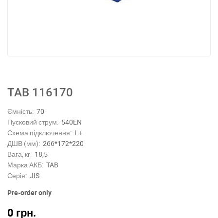
TAB 116170
Ємність:
70
Пусковий струм:
540EN
Схема підключення:
L+
ДШВ (мм):
266*172*220
Вага, кг:
18,5
Марка АКБ:
TAB
Серія:
JIS
Pre-order only
0
грн.