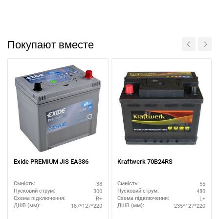
Покупают вместе
Exide PREMIUM JIS EA386
Kraftwerk 70B24RS
38
55
Ємність:
Ємність:
300
480
Пусковий струм:
Пусковий струм:
R+
L+
Схема підключення:
Схема підключення:
187*127*220
235*127*220
ДШВ (мм):
ДШВ (мм):