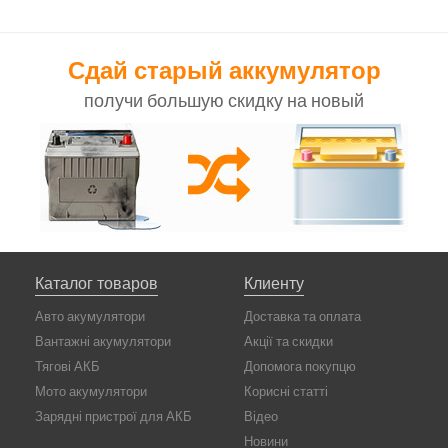
Сдай старый аккумулятор
получи большую скидку на новый
Каталог товаров
Клиенту
Авто акумулятори
Доставка та оплата
Вантажні акумулятори
Акції та скидки
Тягові АКБ
Допомога покупцю
Мото акумулятори
Корисні статті
Зарядні пристрої для АКБ
Відео
Новини