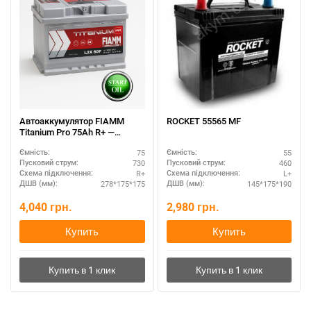
Автоаккумулятор FIAMM
ROCKET 55565 MF
Titanium Pro 75Ah R+ —
выгодная покупка
75
55
Ємність:
Ємність:
730
460
Пусковий струм:
Пусковий струм:
R+
L+
Схема підключення:
Схема підключення:
278*175*175
145*175*190
ДШВ (мм):
ДШВ (мм):
4,040
грн.
2,980
грн.
Купить
Купить