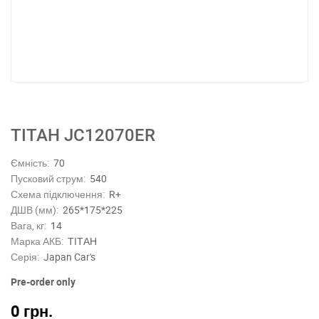
ТІТАН JC12070ER
Ємність:
70
Пусковий струм:
540
Схема підключення:
R+
ДШВ (мм):
265*175*225
Вага, кг:
14
Марка АКБ:
ТІТАН
Серія:
Japan Car's
Pre-order only
0
грн.