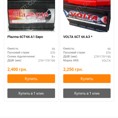
Plazma 6СТ-66 А1 Евро
VOLTA 6СТ 66 АЗ *
66
66
Ємність:
Ємність:
570
570
Пусковий струм:
Пусковий струм:
R+
275*175*190
Схема підключення:
ДШВ (мм):
276*175*190
VOLTA
ДШВ (мм):
Марка АКБ:
2,400
грн.
2,250
грн.
Купить
Купить