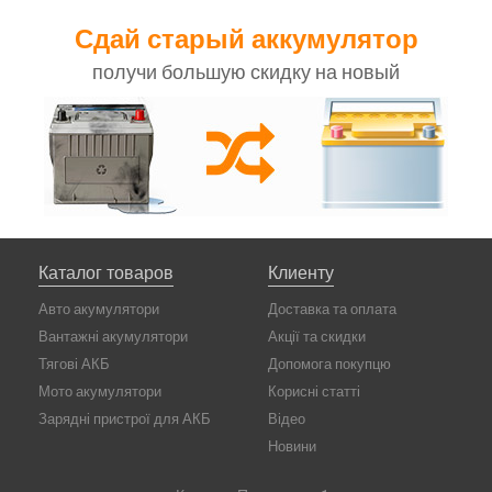
Сдай старый аккумулятор
получи большую скидку на новый
Каталог товаров
Клиенту
Авто акумулятори
Доставка та оплата
Вантажні акумулятори
Акції та скидки
Тягові АКБ
Допомога покупцю
Мото акумулятори
Корисні статті
Зарядні пристрої для АКБ
Відео
Новини