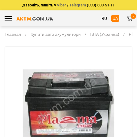
Дзвоніть, пишіть у
Viber
/
Telegram
(093) 600-51-11
0
RU
UA
Главная
Купити авто акумулятори
ISTA (Украина)
Pla