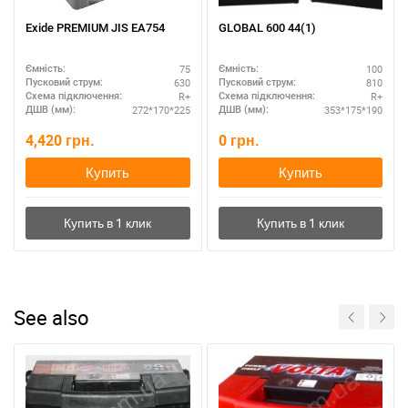
Exide PREMIUM JIS EA754
GLOBAL 600 44(1)
75
100
Ємність:
Ємність:
630
810
Пусковий струм:
Пусковий струм:
R+
R+
Схема підключення:
Схема підключення:
272*170*225
353*175*190
ДШВ (мм):
ДШВ (мм):
4,420
грн.
0
грн.
Купить
Купить
See also