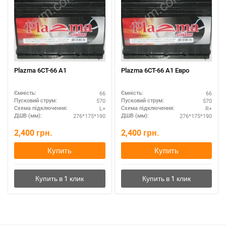
Plazma 6СТ-66 А1
Plazma 6СТ-66 А1 Евро
66
66
Ємність:
Ємність:
570
570
Пусковий струм:
Пусковий струм:
L+
R+
Схема підключення:
Схема підключення:
276*175*190
276*175*190
ДШВ (мм):
ДШВ (мм):
2,400
грн.
2,400
грн.
Купить
Купить