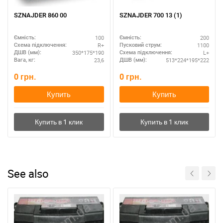
SZNAJDER 860 00
SZNAJDER 700 13 (1)
100
200
Ємність:
Ємність:
R+
1100
Схема підключення:
Пусковий струм:
350*175*190
L+
ДШВ (мм):
Схема підключення:
23,6
513*224*195*222
Вага, кг:
ДШВ (мм):
0
грн.
0
грн.
Купить
Купить
See also