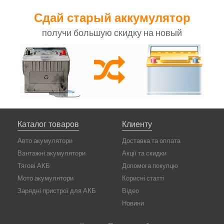
Сдай старый аккумулятор
получи большую скидку на новый
Каталог товаров
Клиенту
Авто акумулятори
Доставка та оплата
Вантажні акумулятори
Акції та скидки
Тягові АКБ
Допомога покупцю
Мото акумулятори
Корисні статті
Зарядні пристрої для АКБ
Відео
Новини