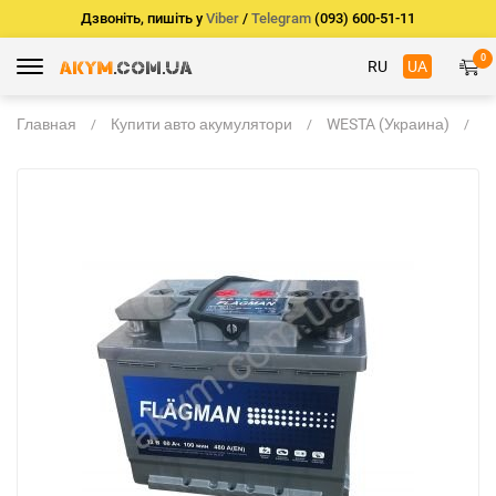
Дзвоніть, пишіть у
Viber
/
Telegram
(093) 600-51-11
0
RU
UA
Главная
Купити авто акумулятори
WESTA (Украина)
F