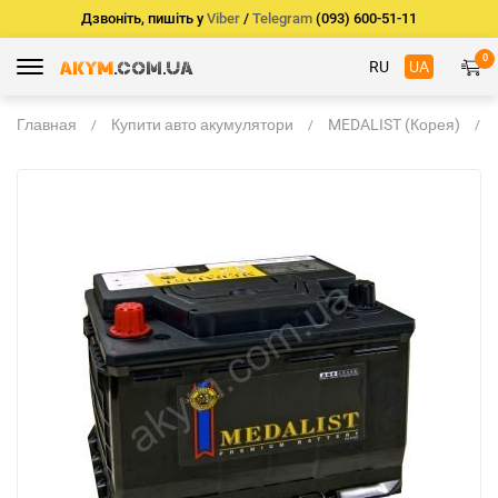
Дзвоніть, пишіть у
Viber
/
Telegram
(093) 600-51-11
0
RU
UA
Главная
Купити авто акумулятори
MEDALIST (Корея)