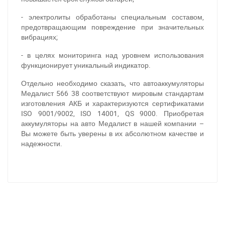
- электролиты обработаны специальным составом,
предотвращающим повреждение при значительных
вибрациях;
- в целях мониторинга над уровнем использования
функционирует уникальный индикатор.
Отдельно необходимо сказать, что автоаккумуляторы
Медалист 566 38 соответствуют мировым стандартам
изготовления АКБ и характеризуются сертификатами
ISO 9001/9002, ISO 14001, QS 9000. Приобретая
аккумуляторы на авто Медалист в нашей компании –
Вы можете быть уверены в их абсолютном качестве и
За відсутності звязку - дзвоніть, пишіть у Viber / Telegram
надежности.
(093) 600-51-11
Написати в Viber
Написати в Telegram