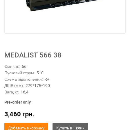
MEDALIST 566 38
Ємність:
66
Пусковий струм:
510
Схема підключення:
R+
ДШВ (мм):
279*175*190
Вага, кг:
16,4
Pre-order only
3,460
грн.
Добавить в корзину