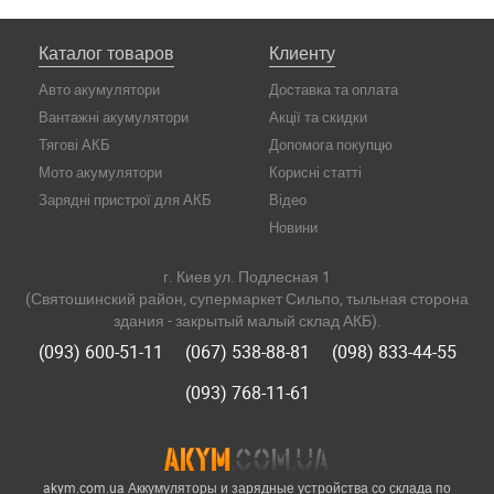
Каталог товаров
Клиенту
Авто акумулятори
Доставка та оплата
Вантажні акумулятори
Акції та скидки
Тягові АКБ
Допомога покупцю
Мото акумулятори
Корисні статті
Зарядні пристрої для АКБ
Відео
Новини
г. Киев ул. Подлесная 1
(Святошинский район, супермаркет Сильпо, тыльная сторона
здания - закрытый малый склад АКБ).
(093) 600-51-11
(067) 538-88-81
(098) 833-44-55
(093) 768-11-61
akym.com.ua Аккумуляторы и зарядные устройства со склада по