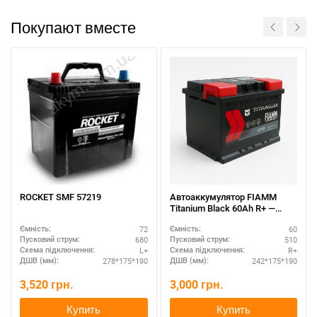
Покупают вместе
ROCKET SMF 57219
Автоаккумулятор FIAMM
Titanium Black 60Ah R+ —
проверенное качество
72
60
Ємність:
Ємність:
680
510
Пусковий струм:
Пусковий струм:
L+
R+
Схема підключення:
Схема підключення:
278*175*190
242*175*190
ДШВ (мм):
ДШВ (мм):
3,520
грн.
3,000
грн.
Купить
Купить