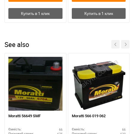
See also
Moratti 56649 SMF
Moratti 566 019 062
66
66
Ємність:
Ємність:
675
620
Пусковий струм:
Пусковий струм: