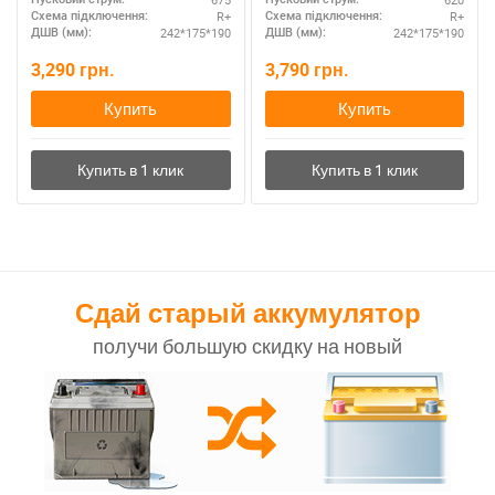
R+
R+
Схема підключення:
Схема підключення:
242*175*190
242*175*190
ДШВ (мм):
ДШВ (мм):
3,290
грн.
3,790
грн.
Купить
Купить
Сдай старый аккумулятор
получи большую скидку на новый