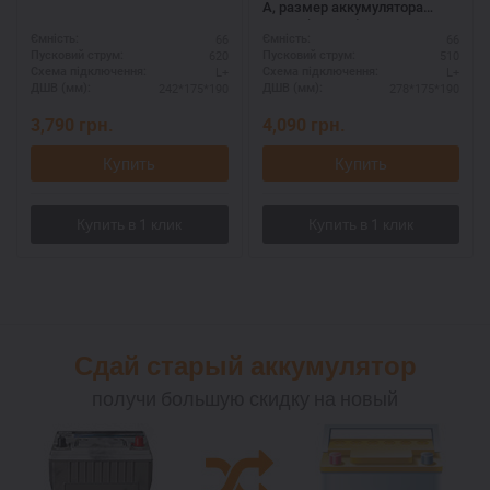
А, размер аккумулятора
Мутлу (Турция): 278 Х 175 Х
66
66
Ємність:
Ємність:
190 мм.
620
510
Пусковий струм:
Пусковий струм:
L+
L+
Схема підключення:
Схема підключення:
242*175*190
278*175*190
ДШВ (мм):
ДШВ (мм):
3,790
грн.
4,090
грн.
Купить
Купить
Сдай старый аккумулятор
получи большую скидку на новый