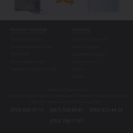
Каталог товаров
Клиенту
Авто акумулятори
Доставка та оплата
Вантажні акумулятори
Акції та скидки
Тягові АКБ
Допомога покупцю
Мото акумулятори
Корисні статті
Зарядні пристрої для АКБ
Відео
Новини
г. Киев ул. Подлесная 1
(Святошинский район, супермаркет Сильпо, тыльная сторона
здания - закрытый малый склад АКБ).
(093) 600-51-11
(067) 538-88-81
(098) 833-44-55
(093) 768-11-61