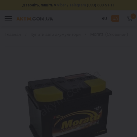
Дзвоніть, пишіть у
Viber
/
Telegram
(093) 600-51-11
0
RU
UA
Главная
Купити авто акумулятори
Moratti (Словения)