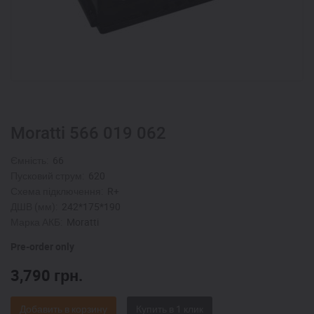
Moratti 566 019 062
Ємність:
66
Пусковий струм:
620
Схема підключення:
R+
ДШВ (мм):
242*175*190
Марка АКБ:
Moratti
Pre-order only
3,790
грн.
Добавить в корзину