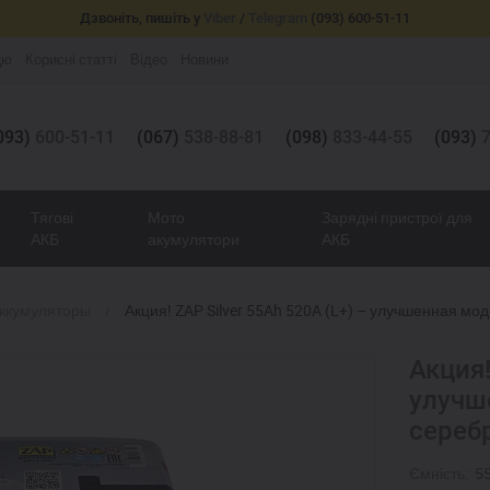
Дзвоніть, пишіть у
Viber
/
Telegram
(093) 600-51-11
цю
Корисні статті
Відео
Новини
093)
600-51-11
(067)
538-88-81
(098)
833-44-55
(093)
7
Тягові
Мото
Зарядні пристрої для
АКБ
акумулятори
АКБ
аккумуляторы
Акция! ZAP Silver 55Ah 520A (L+) – улучшенная м
Акция!
улучш
сереб
Ємність:
5