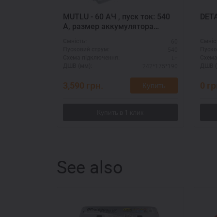
MUTLU - 60 АЧ , пуск ток: 540
DETA
А, размер аккумулятора
Мутлу (Турция): 242 Х 175 Х
60
Ємність:
Ємніс
190 мм.
540
Пусковий струм:
Пуско
L+
Схема підключення:
Схема
242*175*190
ДШВ (мм):
ДШВ (
3,590
грн.
0
гр
Купить
See also