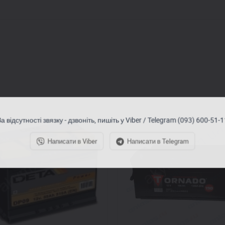
а відсутності звязку - дзвоніть, пишіть у Viber / Telegram (093) 600-51-
Написати в Viber
Написати в Telegram