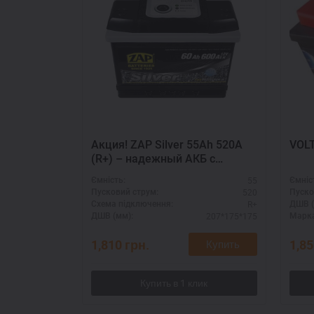
Акция! ZAP Silver 55Ah 520A
(R+) – надежный АКБ с
увеличенным сроком службы
55
Ємність:
Ємніс
520
Пусковий струм:
Пуско
R+
Схема підключення:
ДШВ (
207*175*175
ДШВ (мм):
Марка
1,810
грн.
1,8
Купить