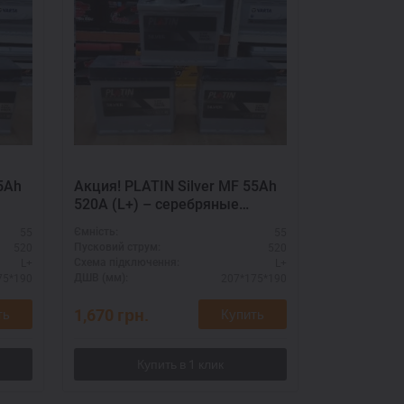
5Ah
Акция! PLATIN Silver MF 55Ah
Акция! YI
520A (L+) – серебряные
520A (L+) 
технологии для долгого срока
хорошей е
55
55
Ємність:
Ємність:
службы
520
520
Пусковий струм:
Пусковий стру
L+
L+
Схема підключення:
Схема підклю
75*190
207*175*190
ДШВ (мм):
ДШВ (мм):
1,670
грн.
1,670
грн.
ть
Купить