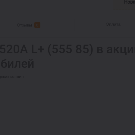
Нова
Оплата
Отзывы
0
 520A L+ (555 85) в акци
обилей
дских машин.