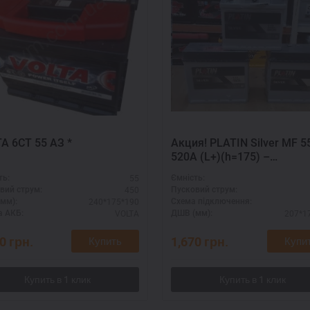
VOLTA 6СТ 55 АЗ *
Акция! PLATIN Silver MF 5
520A (L+)(h=175) –
необслуживаемый
55
ть:
Ємність:
аккумулятор
450
вий струм:
Пусковий струм:
240*175*190
мм):
Схема підключення:
VOLTA
207*1
 АКБ:
ДШВ (мм):
50
грн.
1,670
грн.
Купить
Купи