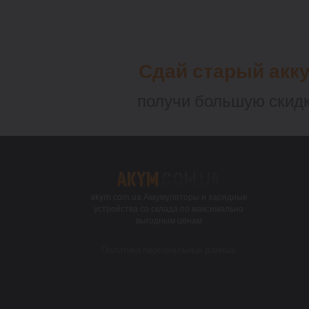
Сдай старый акк
получи большую скидк
akym.com.ua Аккумуляторы и зарядные
устройства со склада по максимально
выгодным ценам
Политика персональных данных