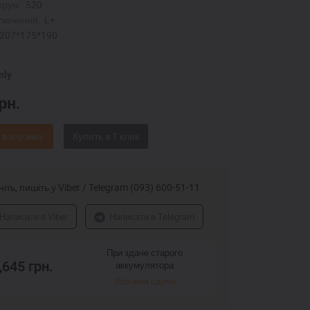
трум:
520
лючення:
L+
207*175*190
nly
рн.
 в корзину
іть, пишіть у Viber / Telegram (093) 600-51-11
Написати в Viber
Написати в Telegram
При здаче старого
,645
грн.
аккумулятора
Условия сдачи