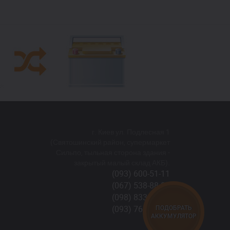
г. Киев ул. Подлесная 1
(Святошинский район, супермаркет
Сильпо, тыльная сторона здания -
закрытый малый склад АКБ).
(093) 600-51-11
(067) 538-88-81
(098) 833-44-55
(093) 768-11-61
ПОДОБРАТЬ
АККУМУЛЯТОР