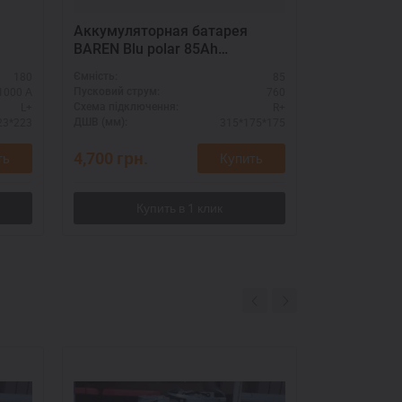
Аккумуляторная батарея
TAB 12186
BAREN Blu polar 85Ah
полярность R+
180
85
Ємність:
Ємність:
1000 А
760
Пусковий струм:
Пусковий стру
L+
R+
Схема підключення:
Схема підклю
23*223
315*175*175
ДШВ (мм):
ДШВ (мм):
4,700
грн.
0
грн.
ть
Купить