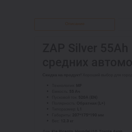
Описание
ZAP Silver 55Ah
средних автом
Скидка на продукт!
Хороший выбор для горо
Технология:
MF
Емкость:
55 Ач
Пусковой ток:
520А (EN)
Полярность:
Обратная (L+)
Типоразмер:
L1
Габариты:
207*175*190 мм
Вес:
12.3 кг
Для:
Kia Picanto, Hyundai i10, Toyota Aygo