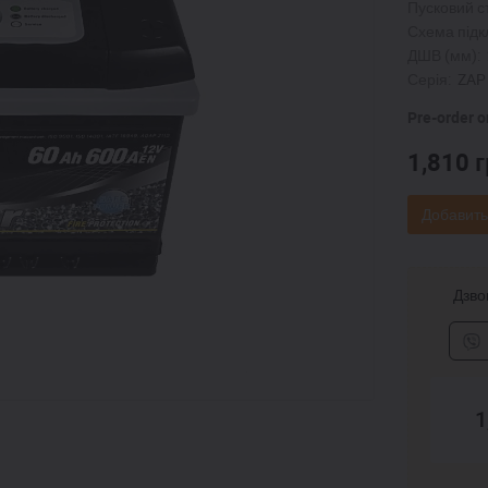
Пусковий с
Схема підк
ДШВ (мм):
Серія:
ZAP
Pre-order o
1,810
г
Добавить
Дзвон
1