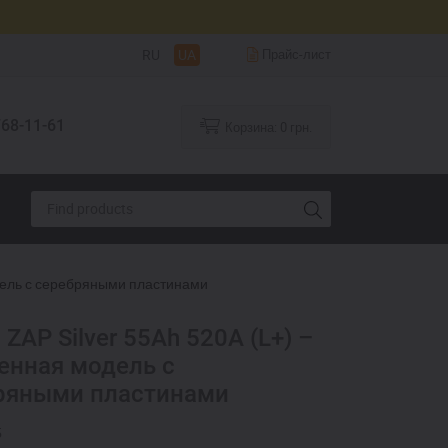
RU
UA
Прайс-лист
68-11-61
Корзина:
0
грн.
одель с серебряными пластинами
 ZAP Silver 55Ah 520A (L+) –
енная модель с
ряными пластинами
5