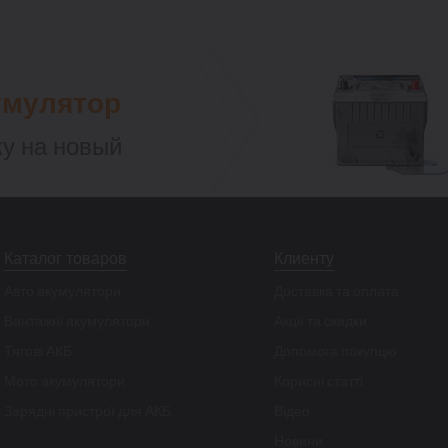
умулятор
у на новый
Каталог товаров
Клиенту
Авто акумулятори
Доставка та оплата
Вантажні акумулятори
Акції та скидки
Тягові АКБ
Допомога покупцю
Мото акумулятори
Корисні статті
Зарядні пристрої для АКБ
Відео
Новини