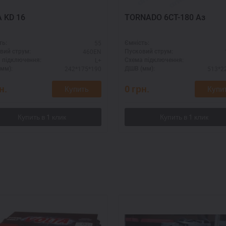
 KD 16
TORNADO 6СТ-180 Аз
55
ть:
Ємність:
460EN
вий струм:
Пусковий струм:
L+
 підключення:
Схема підключення:
242*175*190
513*2
мм):
ДШВ (мм):
н.
0
грн.
Купить
Купи