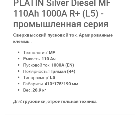
PLATIN Silver Diesel MF
110Ah 1000A R+ (L5) -
промышленная серия
Сверхвысокий пусковой ток
.
Армированные
клеммы
.
Технология:
MF
Емкость:
110 Ач
Пусковой ток:
1000А (EN)
Полярность:
Прямая (R+)
Типоразмер:
L5
Габариты:
413*175*190 мм
Вес:
28.9 кг
Для:
грузовики, строительная техника