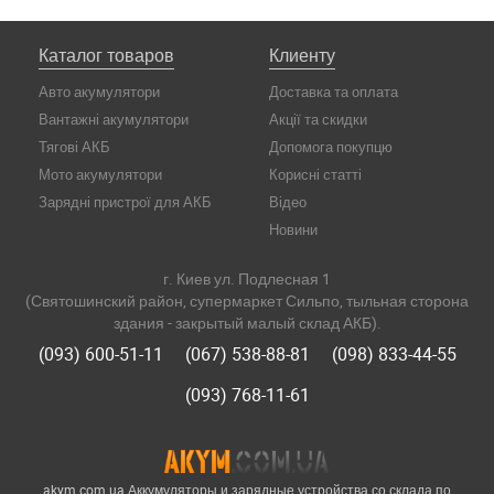
Каталог товаров
Клиенту
Авто акумулятори
Доставка та оплата
Вантажні акумулятори
Акції та скидки
Тягові АКБ
Допомога покупцю
Мото акумулятори
Корисні статті
Зарядні пристрої для АКБ
Відео
Новини
г. Киев ул. Подлесная 1
(Святошинский район, супермаркет Сильпо, тыльная сторона
здания - закрытый малый склад АКБ).
(093) 600-51-11
(067) 538-88-81
(098) 833-44-55
(093) 768-11-61
akym.com.ua Аккумуляторы и зарядные устройства со склада по