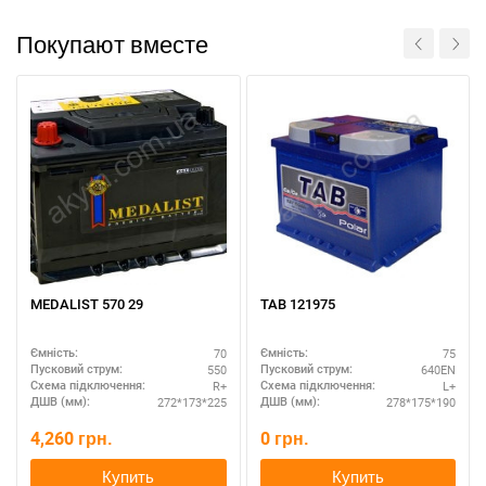
Покупают вместе
За відсутності звязку - дзвоніть, пишіть у Viber / Telegram
(093) 600-51-11
Написати в Viber
Написати в Telegram
MEDALIST 570 29
TAB 121975
70
75
Ємність:
Ємність:
550
640EN
Пусковий струм:
Пусковий струм:
R+
L+
Схема підключення:
Схема підключення:
272*173*225
278*175*190
ДШВ (мм):
ДШВ (мм):
4,260
грн.
0
грн.
Купить
Купить