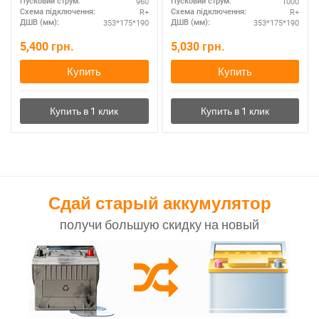
960
1000
Пусковий струм:
Пусковий струм:
R+
R+
Схема підключення:
Схема підключення:
353*175*190
353*175*190
ДШВ (мм):
ДШВ (мм):
5,400
грн.
5,030
грн.
Купить
Купить
Сдай старый аккумулятор
получи большую скидку на новый