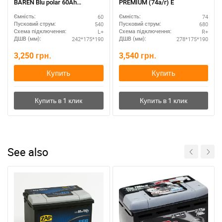
BAREN Blu polar 60Ah
PREMIUM (74а/г) E
полярность L+
60
74
Ємність:
Ємність:
540
680
Пусковий струм:
Пусковий струм:
L+
R+
Схема підключення:
Схема підключення:
242*175*190
278*175*190
ДШВ (мм):
ДШВ (мм):
3,250
грн.
3,540
грн.
Купить
Купить
See also