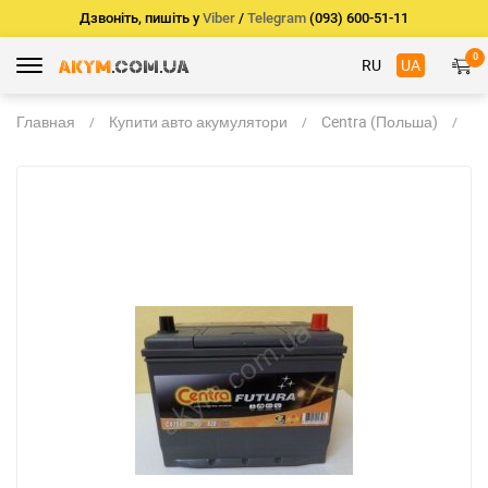
Дзвоніть, пишіть у
Viber
/
Telegram
(093) 600-51-11
0
RU
UA
Главная
Купити авто акумулятори
Centra (Польша)
Ce
Fu
C