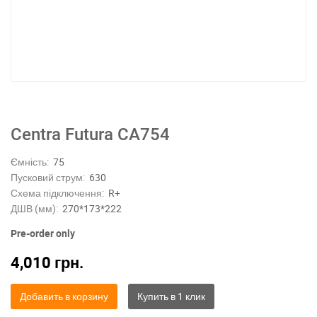
Centra Futura CA754
Ємність:
75
Пусковий струм:
630
Схема підключення:
R+
ДШВ (мм):
270*173*222
Pre-order only
4,010
грн.
Добавить в корзину