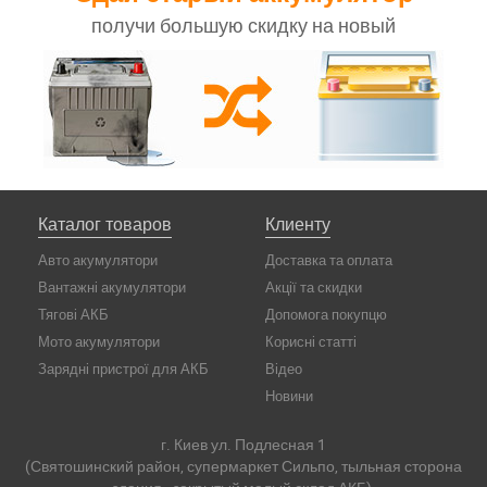
получи большую скидку на новый
Каталог товаров
Клиенту
Авто акумулятори
Доставка та оплата
Вантажні акумулятори
Акції та скидки
Тягові АКБ
Допомога покупцю
Мото акумулятори
Корисні статті
Зарядні пристрої для АКБ
Відео
Новини
г. Киев ул. Подлесная 1
(Святошинский район, супермаркет Сильпо, тыльная сторона