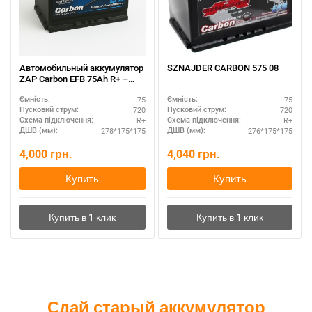
Автомобильный аккумулятор
SZNAJDER CARBON 575 08
ZAP Carbon EFB 75Ah R+ –
улучшенная
75
75
Ємність:
Ємність:
производительность
720
720
Пусковий струм:
Пусковий струм:
R+
R+
Схема підключення:
Схема підключення:
278*175*175
276*175*175
ДШВ (мм):
ДШВ (мм):
4,000
грн.
4,040
грн.
Купить
Купить
Сдай старый аккумулятор