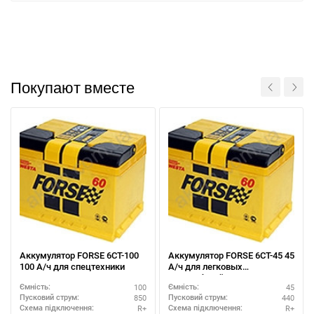
Покупают вместе
Аккумулятор FORSE 6СТ-100
Аккумулятор FORSE 6СТ-45 45
100 А/ч для спецтехники
А/ч для легковых
Написати в Viber
Написати в Telegram
автомобилей
100
45
Ємність:
Ємність:
850
440
Пусковий струм:
Пусковий струм:
R+
R+
Схема підключення:
Схема підключення: