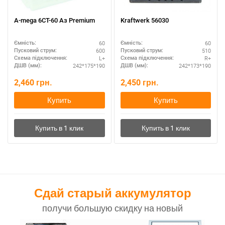
A-mega 6СТ-60 Аз Premium
Kraftwerk 56030
60
60
Ємність:
Ємність:
600
510
Пусковий струм:
Пусковий струм:
L+
R+
Схема підключення:
Схема підключення:
242*175*190
242*173*190
ДШВ (мм):
ДШВ (мм):
2,460
грн.
2,450
грн.
Купить
Купить
Сдай старый аккумулятор
получи большую скидку на новый