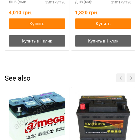
350*175*190
210*175*190
ДШВ (мм):
ДШВ (мм):
4,010
грн.
1,820
грн.
Купить
Купить
See also