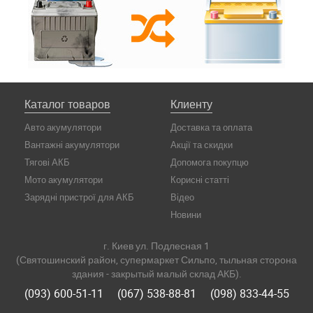
Каталог товаров
Клиенту
Авто акумулятори
Доставка та оплата
Вантажні акумулятори
Акції та скидки
Тягові АКБ
Допомога покупцю
Мото акумулятори
Корисні статті
Зарядні пристрої для АКБ
Відео
Новини
г. Киев ул. Подлесная 1
(Святошинский район, супермаркет Сильпо, тыльная сторона
здания - закрытый малый склад АКБ).
(093) 600-51-11
(067) 538-88-81
(098) 833-44-55