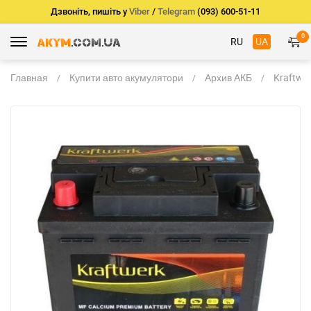
Дзвоніть, пишіть у
Viber
/
Telegram
(093) 600-51-11
0
RU
UA
Главная
Купити авто акумулятори
Архив АКБ
Kraftwe