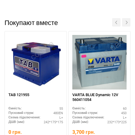
Покупают вместе
TAB 121955
VARTA BLUE Dynamic 12V
560411054
Написати в Viber
Написати в Telegram
55
60
Ємність:
Ємність:
480EN
450
Пусковий струм:
Пусковий струм:
L+
L+
Схема підключення:
Схема підключення:
242*175*175
232*173*225
ДШВ (мм):
ДШВ (мм):
0
грн.
3,700
грн.