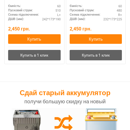
АКБ для азиатских авто
60
60
Ємність:
Ємність:
510
480
Пусковий струм:
Пусковий струм:
L+
R+
Схема підключення:
Схема підключення:
242*173*190
232*173*225
ДШВ (мм):
ДШВ (мм):
2,450
грн.
2,450
грн.
Купить
Купить
Сдай старый аккумулятор
получи большую скидку на новый