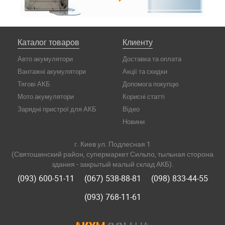
Каталог товаров
Клиенту
Авто акумулятори
Доставка та оплата
Вантажні акумулятори
Акції та скидки
Тягові АКБ
Допомога покупцю
Мото акумулятори
Корисні статті
Зарядні пристрої для АКБ
Відео
Новини
г. Киев ул. Подлесная 1
(Святошинский район, супермаркет Сильпо, тыльная сторона
здания - закрытый малый склад АКБ).
(093) 600-51-11
(067) 538-88-81
(098) 833-44-55
(093) 768-11-61