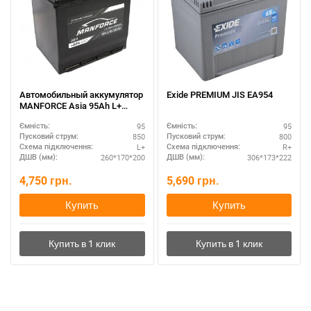
Автомобильный аккумулятор
Exide PREMIUM JIS EA954
MANFORCE Asia 95Ah L+
SMF – повышенная емкость
95
95
Ємність:
Ємність:
850
800
Пусковий струм:
Пусковий струм:
L+
R+
Схема підключення:
Схема підключення:
260*170*200
306*173*222
ДШВ (мм):
ДШВ (мм):
4,750
грн.
5,690
грн.
Купить
Купить