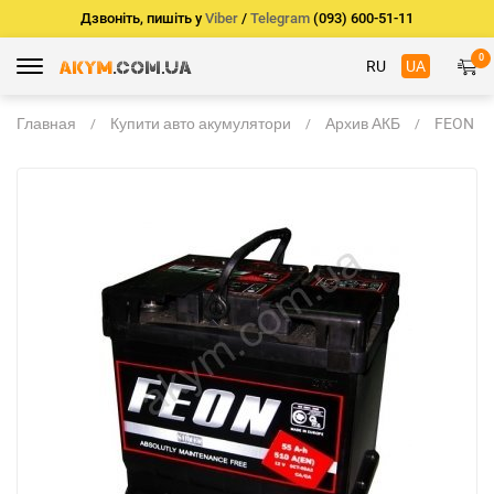
Дзвоніть, пишіть у
Viber
/
Telegram
(093) 600-51-11
0
RU
UA
Главная
Купити авто акумулятори
Архив АКБ
FEON SI