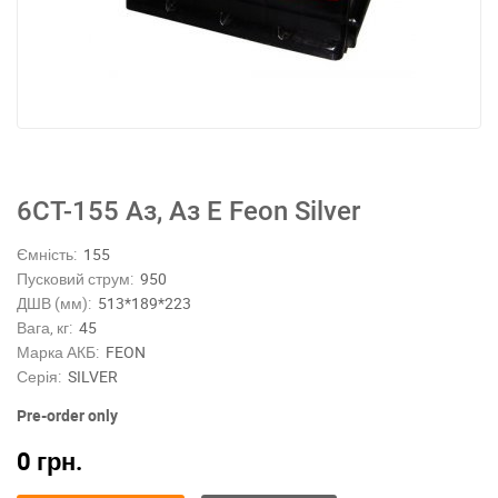
6СТ-155 Аз, Aз E Feon Silver
Ємність:
155
Пусковий струм:
950
ДШВ (мм):
513*189*223
Вага, кг:
45
Марка АКБ:
FEON
Серія:
SILVER
Pre-order only
0
грн.