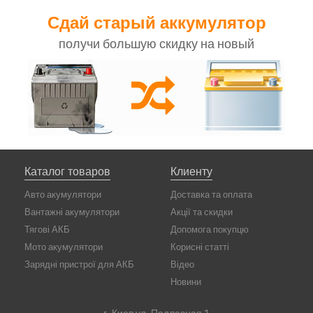
Сдай старый аккумулятор
получи большую скидку на новый
Каталог товаров
Клиенту
Авто акумулятори
Доставка та оплата
Вантажні акумулятори
Акції та скидки
Тягові АКБ
Допомога покупцю
Мото акумулятори
Корисні статті
Зарядні пристрої для АКБ
Відео
Новини
г. Киев ул. Подлесная 1