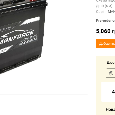
Схема підк
ДШВ (мм):
Серія:
MA
Pre-order o
5,060
г
Добавить
Дзвон
4
Нова