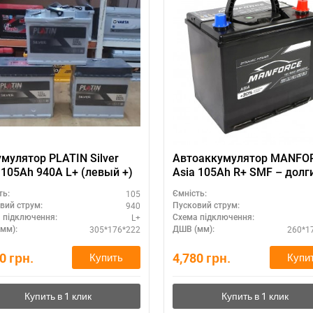
мулятор PLATIN Silver
Автоаккумулятор MANFO
 105Ah 940A L+ (левый +)
Asia 105Ah R+ SMF – долг
срок службы
105
ть:
Ємність:
940
вий струм:
Пусковий струм:
L+
 підключення:
Схема підключення:
305*176*222
260*1
мм):
ДШВ (мм):
20
грн.
4,780
грн.
Купить
Купи