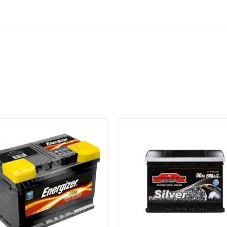
а відсутності звязку - дзвоніть, пишіть у Viber / Telegram (093) 600-51-
Написати в Viber
Написати в Telegram