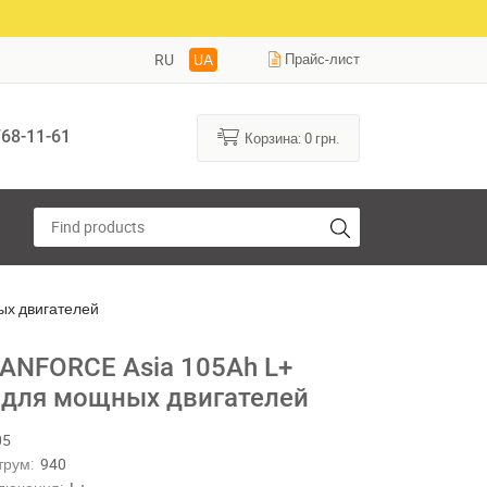
RU
UA
Прайс-лист
68-11-61
Корзина:
0
грн.
ых двигателей
ANFORCE Asia 105Ah L+
 для мощных двигателей
05
трум:
940