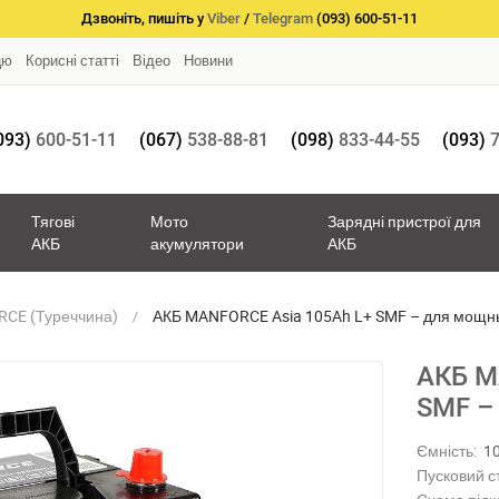
Дзвоніть, пишіть у
Viber
/
Telegram
(093) 600-51-11
цю
Корисні статті
Відео
Новини
093)
600-51-11
(067)
538-88-81
(098)
833-44-55
(093)
7
Тягові
Мото
Зарядні пристрої для
АКБ
акумулятори
АКБ
CE (Туреччина)
АКБ MANFORCE Asia 105Ah L+ SMF – для мощн
АКБ M
SMF –
Ємність:
1
Пусковий с