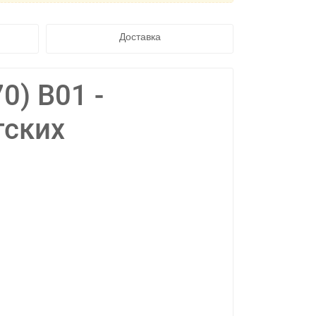
Доставка
0) B01 -
тских