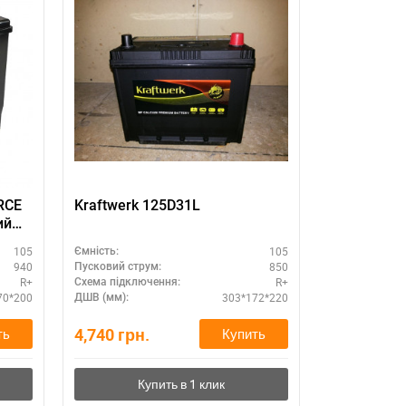
RCE
Kraftwerk 125D31L
Kraftwerk 
ий
105
105
Ємність:
Ємність:
940
850
Пусковий струм:
Пусковий стру
R+
R+
Схема підключення:
Схема підклю
70*200
303*172*220
ДШВ (мм):
ДШВ (мм):
4,740
грн.
4,530
грн.
ть
Купить