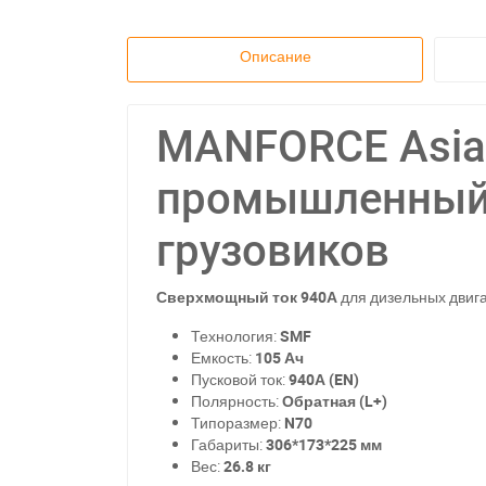
Описание
MANFORCE Asia 
промышленный 
грузовиков
Сверхмощный ток 940А
для дизельных двиг
Технология:
SMF
Емкость:
105 Ач
Пусковой ток:
940А (EN)
Полярность:
Обратная (L+)
Типоразмер:
N70
Габариты:
306*173*225 мм
Вес:
26.8 кг