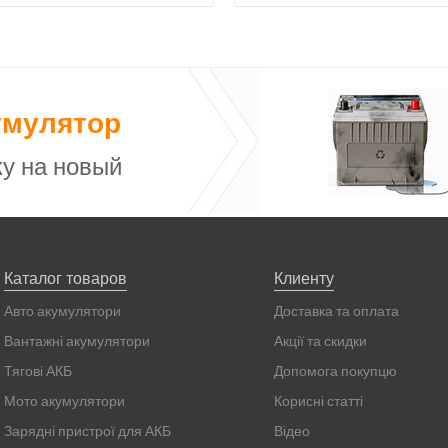
умулятор
у на новый
Каталог товаров
Клиенту
Авто акумулятори
Доставка та оплата
Вантажні акумулятори
Акції та скидки
Тягові АКБ
Допомога покупцю
Мото акумулятори
Корисні статті
Зарядні пристрої для АКБ
Відео