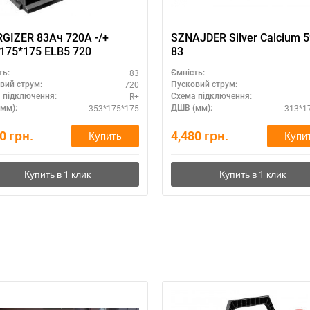
GIZER 83Ач 720A -/+
SZNAJDER Silver Calcium 
353*175*175 ELB5 720
83
83
ть:
Ємність:
720
вий струм:
Пусковий струм:
R+
 підключення:
Схема підключення:
353*175*175
313*1
мм):
ДШВ (мм):
70
грн.
4,480
грн.
Купить
Купи