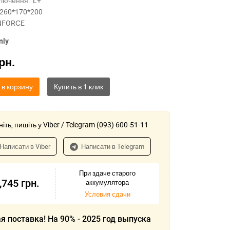
лючення:
L+
260*170*200
NFORСE
nly
рн.
 в корзину
іть, пишіть у Viber / Telegram (093) 600-51-11
Написати в Viber
Написати в Telegram
При здаче старого
,745
грн.
аккумулятора
Условия сдачи
я поставка! На 90% - 2025 год выпуска