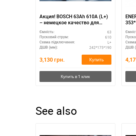
Акция! BOSCH 63Ah 610A (L+)
ENER
– немецкое качество для
любых условий
63
Ємність:
Ємніс
610
Пусковий струм:
Пуско
L+
Схема підключення:
Схема
242*175*190
ДШВ (мм):
ДШВ (
3,130
грн.
4,1
Купить
See also