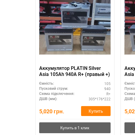
Аккумулятор PLATIN Silver
Акку
Asia 105Ah 940A R+ (правый +)
Asia
105
Ємність:
Ємніс
940
Пусковий струм:
Пуско
R+
Схема підключення:
Схема
305*176*222
ДШВ (мм):
ДШВ (
5,020
грн.
5,0
Купить