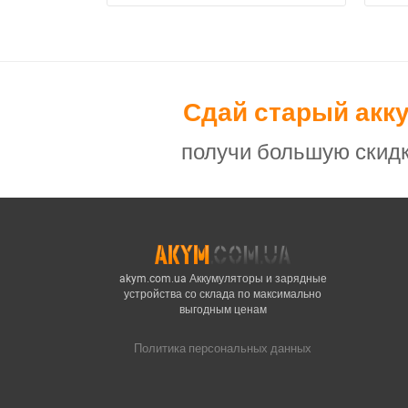
Сдай старый акк
получи большую скидк
akym.com.ua Аккумуляторы и зарядные
устройства со склада по максимально
выгодным ценам
Политика персональных данных