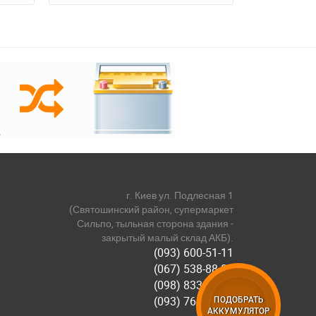
г. Киев ул. Подлесная 1
(Святошинский район, супермаркет
Сильпо, тыльная сторона здания -
закрытый малый склад АКБ).
(093) 600-51-11
(067) 538-88-81
(098) 833-44-55
(093) 768-11-61
ПОДОБРАТЬ
АККУМУЛЯТОР